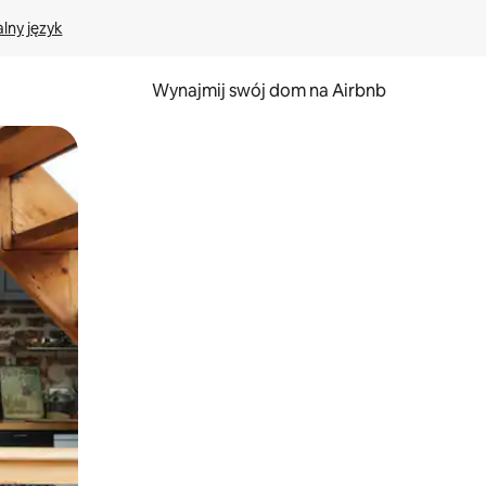
lny język
Wynajmij swój dom na Airbnb
e za pomocą gestów dotykowych lub przesuwania.