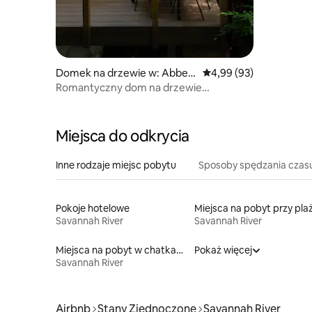
Domek na drzewie w: Abbevi
Średnia ocena: 4,99 na 
4,99 (93)
lle
Romantyczny dom na drzewie
z prywatną wanną z hydromasażem
Miejsca do odkrycia
Inne rodzaje miejsc pobytu
Sposoby spędzania czas
Pokoje hotelowe
Miejsca na pobyt przy pla
Savannah River
Savannah River
Miejsca na pobyt w chatkach
Pokaż więcej
Savannah River
Airbnb
Stany Zjednoczone
Savannah River