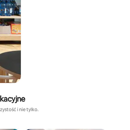
akacyjne
ystość i nie tylko.