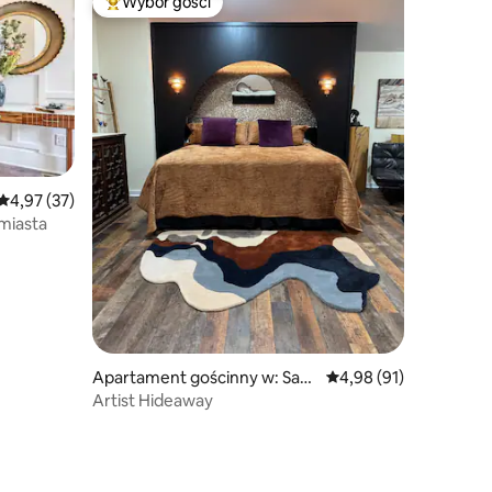
Wybór gości
Najpopularniejsze z kategorii Wybór gości
Średnia ocena: 4,97 na 5, liczba recenzji: 37
4,97 (37)
miasta
Apartament gościnny w: Sava
Średnia ocena: 4,98 na 
4,98 (91)
nnah
Artist Hideaway