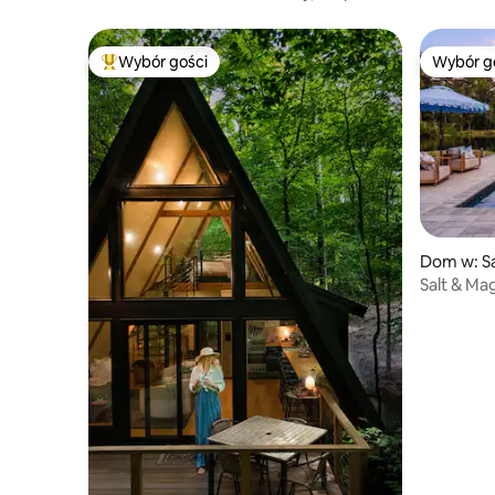
River Street
Wybór gości
Wybór g
Najpopularniejsze z kategorii Wybór gości
Wybór g
Dom w: S
Salt & Mag
gier