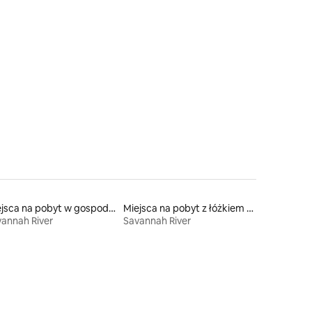
Miejsca na pobyt w gospodarstwach agroturystycznych
Miejsca na pobyt z łóżkiem dla osoby z niepełnosprawnością
annah River
Savannah River