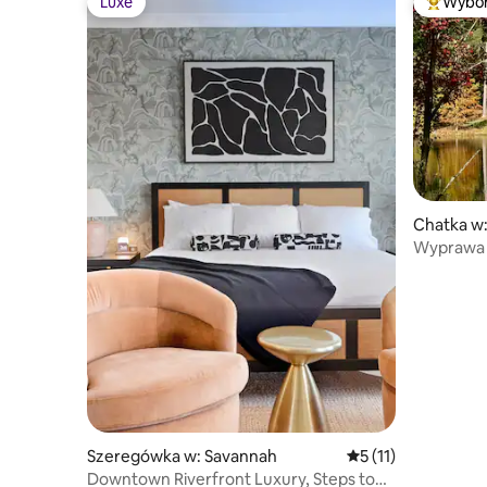
Luxe
Wybór
Luxe
Najpopul
Chatka w
Wyprawa 
Szeregówka w: Savannah
Średnia ocena: 5 na 
5 (11)
Downtown Riverfront Luxury, Steps to