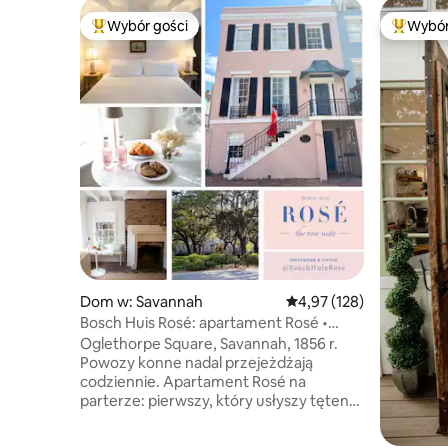
Wybór gości
Wybór
Najpopularniejsze z kategorii Wybór gości
Najpopul
Dom w: Savannah
Średnia ocena: 4,97 na 5
4,97 (128)
Bosch Huis Rosé: apartament Rosé •
Zabytkowy • Parking
Oglethorpe Square, Savannah, 1856 r.
Powozy konne nadal przejeżdżają
codziennie. Apartament Rosé na
parterze: pierwszy, który usłyszy tętent
kopyt, pierwszy, który wyjdzie na
Sawannę, pierwszy rząd na placu.