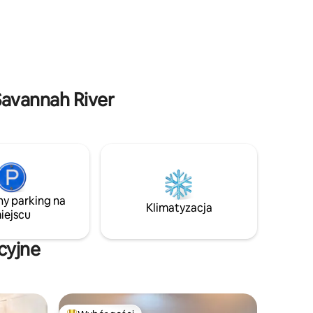
Zapewniamy również jedno bezpłatne
e się
miejsce parkingowe poza ulicą,
 Park,
zapewniając bezproblemowy pobyt! SVR
i.
02755
Savannah River
ny parking na
Klimatyzacja
iejscu
cyjne