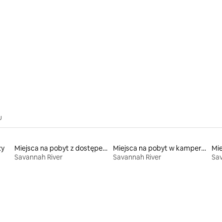
5, liczba recenzji: 93
u
ży
Miejsca na pobyt z dostępem do jeziora
Miejsca na pobyt w kamperach
Savannah River
Savannah River
Sav