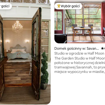
 gości
Wybór gości
arniejsze z kategorii Wybór gości
Najpopularniejsze z kategorii 
Domek gościnny w: Savann
Śr
ah
Studio w ogrodzie w Half Moo
The Garden Studio w Half Moo
położone w historycznej dzieln
tramwajowej Savannah, to pry
, liczba recenzji: 128
miejsce wypoczynku w miastie,
nowoczesny styl z rustykalną 
chaty. Ta otwarta przestrzeń o
aneks kuchenny z podstawow
udogodnieniami, bardzo długą
łapach z prysznicem ręcznym 
od podłogi do sufitu z widokie
spokojny ogród. Położony w hi