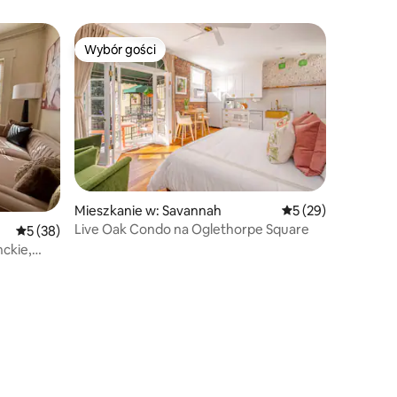
Wybór gości
Wybór gości
Wybór gości
Mieszkanie w: Savannah
Średnia ocena: 5 na 
5 (29)
Live Oak Condo na Oglethorpe Square
Średnia ocena: 5 na 5, liczba recenzji: 38
5 (38)
nckie,
ku