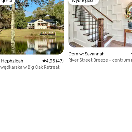
 gości
Wybór gości
arniejsze z kategorii Wybór gości
Wybór gości
Dom w: Savannah
River Street Breeze – centrum 
: Hephzibah
Średnia ocena: 4,96 na 5, liczba recenzji: 47
4,96 (47)
wędkarska w Big Oak Retreat
5, liczba recenzji: 11