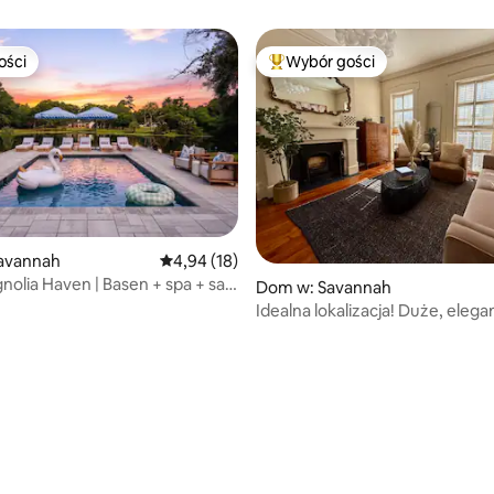
ości
Wybór gości
ości
Najpopularniejsze z kategorii 
avannah
Średnia ocena: 4,94 na 5, liczba recenzji: 18
4,94 (18)
nolia Haven | Basen + spa + sala
Dom w: Savannah
Idealna lokalizacja! Duże, elega
historyczne miejsce wypoczyn