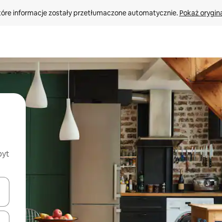
tóre informacje zostały przetłumaczone automatycznie. 
Pokaż orygina
byt
o nich za pomocą klawiszy strzałek w górę i w dół lub przeglądać j