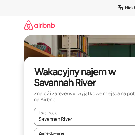
Przejdź
Niek
do
treści
Wakacyjny najem w
Savannah River
Znajdź i zarezerwuj wyjątkowe miejsca na po
na Airbnb
Lokalizacja
Gdy wyniki będą dostępne, możesz poruszać się p
Zameldowanie