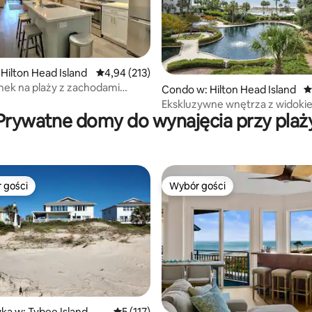
Hilton Head Island
Średnia ocena: 4,94 na 5, liczba recenzji: 213
4,94 (213)
ek na plaży z zachodami
, liczba recenzji: 143
Condo w: Hilton Head Island
Ś
lapkami
Ekskluzywne wnętrza z widoki
Prywatne domy do wynajęcia przy plaż
ocean Przestronna sypialnia
 gości
Wybór gości
arniejsze z kategorii Wybór gości
Wybór gości
a w: Tybee Island
Średnia ocena: 5 na 5, liczba recenzji: 117
5 (117)