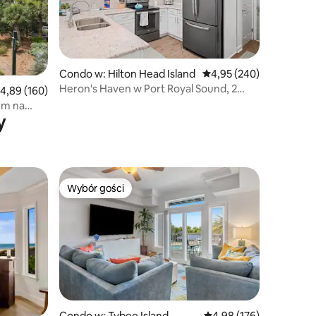
Condo w: Hilton Head Island
Średnia ocena: 4,95 na 5
4,95 (240)
Heron's Haven w Port Royal Sound, 2
rednia ocena: 4,89 na 5, liczba recenzji: 160
4,89 (160)
sypialnie/2 łazienki
em na
y
Wybór gości
Wybór gości
Condo w: Tybee Island
Średnia ocena: 4,98 na 5
4,98 (176)