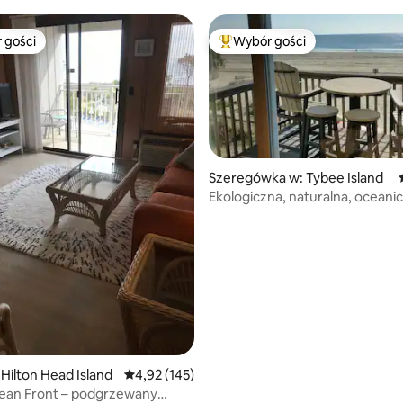
 gości
Wybór gości
arniejsze z kategorii Wybór gości
Najpopularniejsze z kategorii 
Szeregówka w: Tybee Island
Ekologiczna, naturalna, oceani
, liczba recenzji: 182
błogość
Hilton Head Island
Średnia ocena: 4,92 na 5, liczba recenzji: 145
4,92 (145)
ean Front – podgrzewany