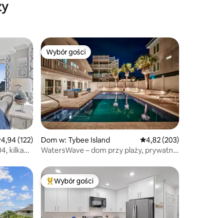
ży
Wybór gości
Wybór gości
rednia ocena: 4,94 na 5, liczba recenzji: 122
4,94 (122)
Dom w: Tybee Island
Średnia ocena: 4,82 na 5
4,82 (203)
4, kilka
WatersWave – dom przy plaży, prywatny
basen
Wybór gości
Najpopularniejsze z kategorii Wybór gości