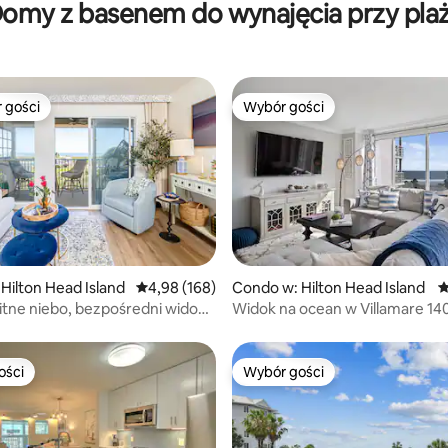
omy z basenem do wynajęcia przy pla
 gości
Wybór gości
arniejsze z kategorii Wybór gości
Wybór gości
, liczba recenzji: 221
Hilton Head Island
Średnia ocena: 4,98 na 5, liczba recenzji: 168
4,98 (168)
Condo w: Hilton Head Island
Ś
itne niebo, bezpośredni widok
Widok na ocean w Villamare 140
kroków od plaży!
ości
Wybór gości
ości
Wybór gości