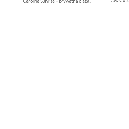
New Cotta
Carolina Sunrise – prywatna plaża
back yard
i wspaniałe widoki