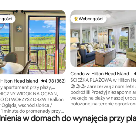
 gości
Wybór gości
arniejsze z kategorii Wybór gości
Najpopularniejsze z kategorii 
 liczba recenzji: 203
Condo w: Hilton Head Island
Ś
ŚCIEŻKA PLAŻOWA w Hilton H
Hilton Head Island
Średnia ocena: 4,98 na 5, liczba recenzji: 362
4,98 (362)
i Tennis Resort
🏖🏖🏖 Zarezerwuj z nami letni
 apartament przy plaży,
podróż!!!! Przeżyj niezapomniane
G-SIZE, 65TV, bar na plaży,
ICZNY WIDOK NA OCEAN,
wakacje na plaży w naszej urocze
O OTWORZYSZ DRZWI! Balkon
położonej na terenie ogrodzo
y Oglądaj wschód słońca /
kompleksu Hilton Head Beach 
al 1 minuta do promenady przy
Tennis. Ta nieruchomość nad oceanem
ienia w domach do wynajęcia przy pla
en przy plaży, Tiki Bar & Grille
szczyci się największym base
O BEZPŁATNY pickleball, tenis
oceanem na wyspie, piłką do si
a Projektant remontów HGTV
plażowej, kortami tenisowymi, p
alowe telewizory SmartTV