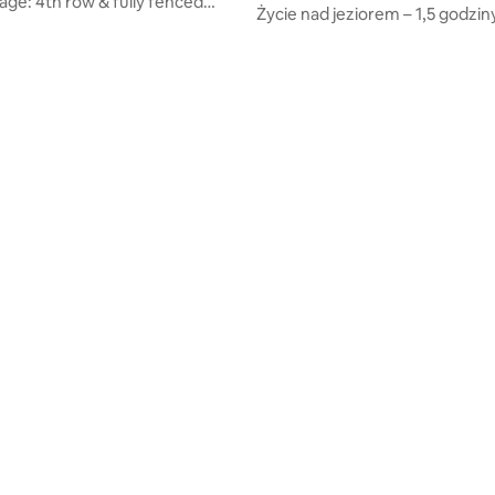
ge: 4th row & fully fenced
Życie nad jeziorem – 1,5 godzin
!
Atlanty