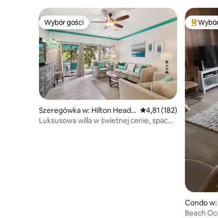
Wybór gości
Wybór
Wybór gości
Najpopul
Szeregówka w: Hilton Head I
Średnia ocena: 4,81 na 5
4,81 (182)
sland
Luksusowa willa w świetnej cenie, spacer
2 plaże/Coligny
Condo w: 
Beach Oc