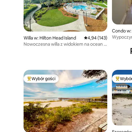
Condo w: 
Wypoczyn
Willa w: Hilton Head Island
Średnia ocena: 4,94 na 5
4,94 (143)
słońca i k
Nowoczesna willa z widokiem na ocean i
podgrzewanym basenem
Wybór gości
Wybór
Najpopularniejsze z kategorii Wybór gości
Najpopul
Szeregówk