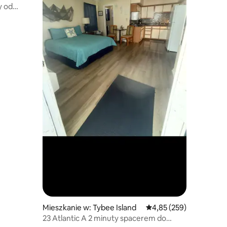
y od
Mieszkanie w: Tybee Island
Średnia ocena: 4,85 na 5
4,85 (259)
23 Atlantic A 2 minuty spacerem do