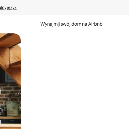
lny język
Wynajmij swój dom na Airbnb
e za pomocą gestów dotykowych lub przesuwania.