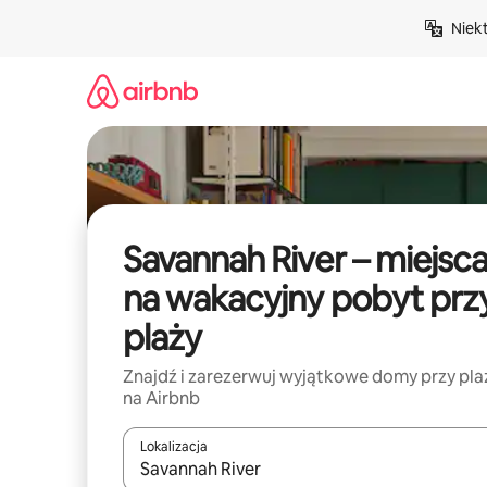
Przejdź
Niek
do
treści
Savannah River – miejsc
na wakacyjny pobyt prz
plaży
Znajdź i zarezerwuj wyjątkowe domy przy pla
na Airbnb
Lokalizacja
Gdy wyniki będą dostępne, możesz poruszać się p