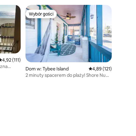
plaży/molo Bez opłaty za zwierzę
Wybór gości
Wybór gości
Wybór gości
Średnia ocena: 4,92 na 5, liczba recenzji: 111
4,92 (111)
czna
Dom w: Tybee Island
Średnia ocena: 4,89 na 5
4,89 (121)
2 minuty spacerem do plaży! Shore Nuff
Tybee Island