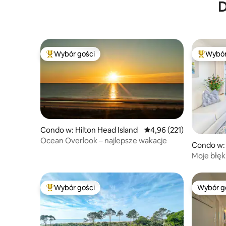
D
basen
Wybór gości
Wybór
Najpopularniejsze z kategorii Wybór gości
Najpopul
Condo w: Hilton Head Island
Średnia ocena: 4,96 na 5
4,96 (221)
Ocean Overlook – najlepsze wakacje
Condo w: 
Moje błęk
na ocean
Wybór gości
Wybór g
Najpopularniejsze z kategorii Wybór gości
Wybór g