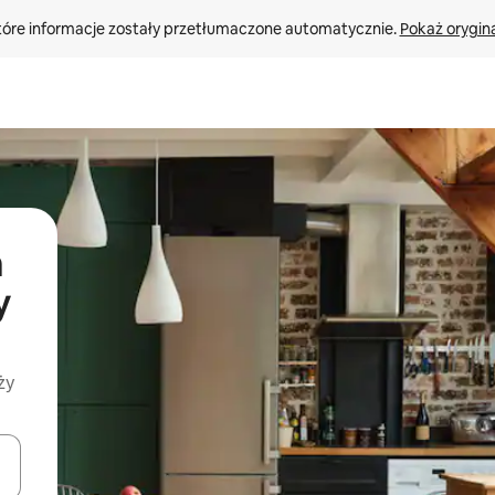
tóre informacje zostały przetłumaczone automatycznie. 
Pokaż orygina
a
y
ży
o nich za pomocą klawiszy strzałek w górę i w dół lub przeglądać j