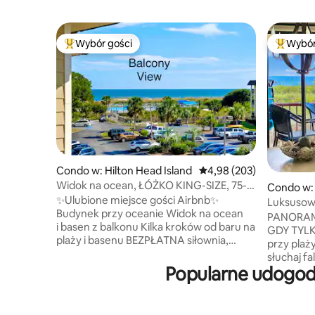
Wybór gości
Wybór
Najpopularniejsze z kategorii Wybór gości
Najpopul
Condo w: Hilton Head Island
Średnia ocena: 4,98 na 5,
4,98 (203)
Widok na ocean, ŁÓŻKO KING-SIZE, 75-
Condo w: 
CALOWY TELEWIZOR, bar na plaży,
✨Ulubione miejsce gości Airbnb✨
Luksusowy
pickleball, SIŁOWNIA
Budynek przy oceanie Widok na ocean
ŁÓŻKO KIN
PANORAM
i basen z balkonu Kilka kroków od baru na
pickleball
GDY TYLK
plaży i basenu BEZPŁATNA siłownia,
przy plaż
pickleball, tenis, siatkówka i wiele więcej!
słuchaj f
W 100% NOWY remont wykonany przez
Popularne udogodn
plaży! Bas
projektantów HGTV ŁÓŻKO KING-SIZE
DUŻE ŁÓŻK
Telewizory Smart TV 75" i 65" Leżaki
i siłowni
plażowe, deski boogie, lodówka
Dwa 65-c