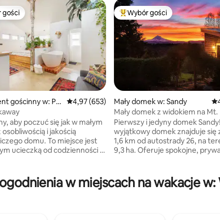
 gości
Wybór gości
arniejsze z kategorii Wybór gości
Najpopularniejsze z kategorii 
 liczba recenzji: 576
nt gościnny w: Po
Średnia ocena: 4,97 na 5, liczba recenzji: 653
4,97 (653)
Mały domek w: Sandy
Śr
kaway
Mały domek z widokiem na Mt.
, aby poczuć się jak w małym
Pierwszy i jedyny domek Sandy
z osobliwością i jakością
wyjątkowy domek znajduje się 
 domu. To miejsce jest
1,6 km od autostrady 26, na ter
m ucieczką od codzienności z
9,3 ha. Oferuje spokojne, pryw
a dwóch osób, marmurowym
otoczenie z łatwym dostępem 
m, łóżkiem typu king
Przygody z kapturami. Domek
ic i w pełni zaopatrzoną
własną przestrzeń i oszałamiaj
ogodnienia w miejscach na wakacje w:
To otwarte studio ma 15-
Widoki na dzielnicę Hood, z w
ufity, które pozwalają na dużo
głównym domem, który nie wp
łonecznego i duże, lekkie
Twoją prywatność. Zaprojekto
Ten dom został zaprojektowany
wokół niestandardowego syst