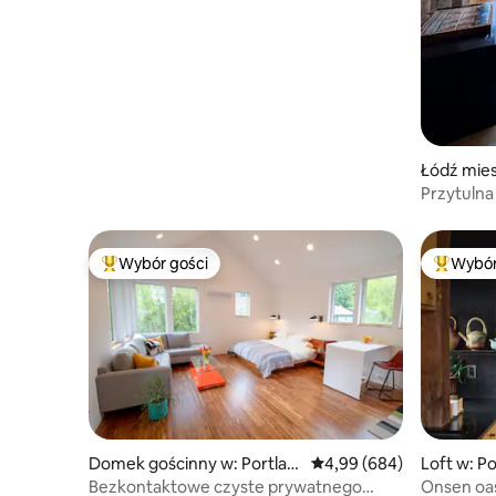
Łódź mies
er
Przytulna
Portland,
Wybór gości
Wybór
Najpopularniejsze z kategorii Wybór gości
Najpopul
Domek gościnny w: Portlan
Średnia ocena: 4,99 na 5,
4,99 (684)
Loft w: P
d
Bezkontaktowe czyste prywatnego
Onsen oasi