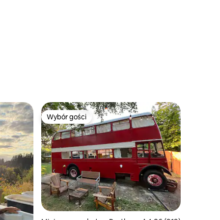
neighborhood retreat
Wybór gości
Wybór gości