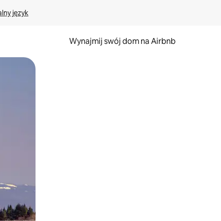
lny język
Wynajmij swój dom na Airbnb
e za pomocą gestów dotykowych lub przesuwania.