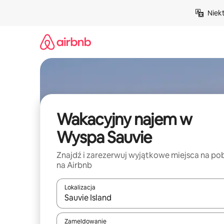
Przejdź
Niek
do
treści
Wakacyjny najem w
Wyspa Sauvie
Znajdź i zarezerwuj wyjątkowe miejsca na po
na Airbnb
Lokalizacja
Gdy wyniki będą dostępne, możesz poruszać się p
Zameldowanie