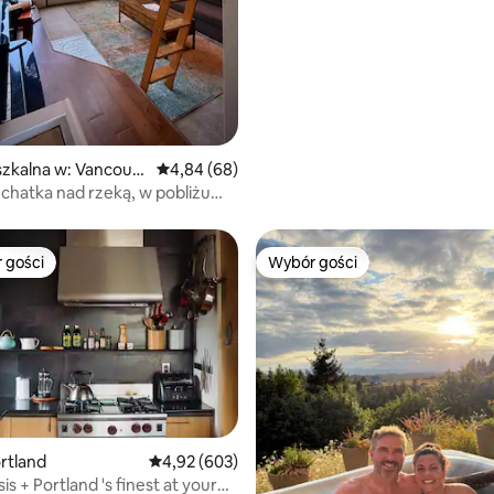
Columbia
zkalna w: Vancouv
Średnia ocena: 4,84 na 5, liczba recenzji: 68
4,84 (68)
 chatka nad rzeką, w pobliżu
 Oregon.
 gości
Wybór gości
arniejsze z kategorii Wybór gości
Wybór gości
 liczba recenzji: 684
ortland
Średnia ocena: 4,92 na 5, liczba recenzji: 603
4,92 (603)
s + Portland 's finest at your