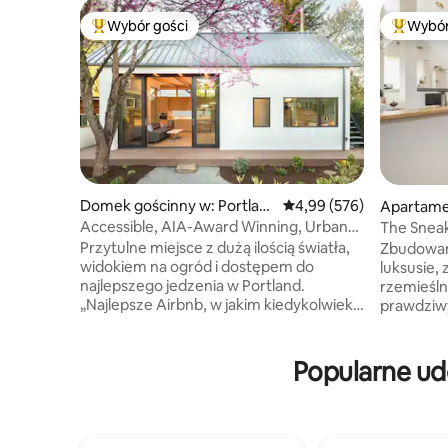
Wybór gości
Wybór
Najpopularniejsze z kategorii Wybór gości
Najpopul
Domek gościnny w: Portlan
Średnia ocena: 4,99 na 5,
4,99 (576)
Apartame
d
rtland
Accessible, AIA-Award Winning, Urban
The Snea
Garden Oasis
Przytulne miejsce z dużą ilością światła,
Zbudowany
widokiem na ogród i dostępem do
luksusie, 
najlepszego jedzenia w Portland.
rzemieślniczego
„Najlepsze Airbnb, w jakim kiedykolwiek
prawdziwy
byłem!” – komentarz częstego gościa. –
wanną dl
Nagroda American Institute of
prysznice
Architects dla projektanta Webstera
tempurped
Popularne ud
Wilsona – Ekskluzywne udogodnienia
kuchnią. 
i europejskie wyposażenie – Cicha,
metrowe s
wysadzana drzewami ulica w dzielnicy
światła s
NoPo, kilka minut od centrum miasta - W
uczucie. 