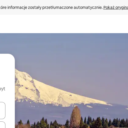
tóre informacje zostały przetłumaczone automatycznie. 
Pokaż orygina
byt
o nich za pomocą klawiszy strzałek w górę i w dół lub przeglądać j