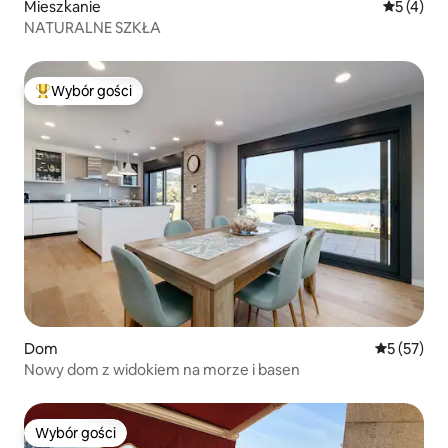
Mieszkanie
Średnia oc
5 (4)
NATURALNE SZKŁA
Wybór gości
Najpopularniejsze z kategorii Wybór gości
Dom
Średnia oce
5 (57)
Nowy dom z widokiem na morze i basen
Wybór gości
Wybór gości