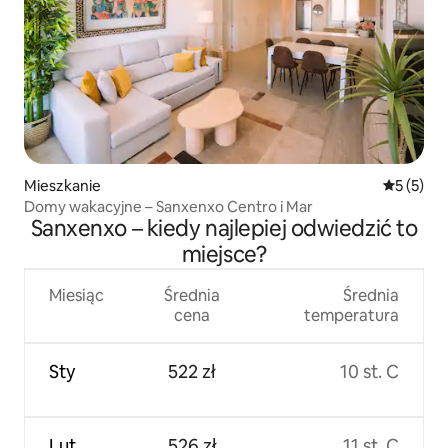
Mieszkanie
Średnia oc
5 (5)
Domy wakacyjne – Sanxenxo Centro i Mar
Sanxenxo – kiedy najlepiej odwiedzić to
miejsce?
Miesiąc
Średnia
Średnia
cena
temperatura
Sty
522 zł
10 st. C
Lut
526 zł
11 st. C