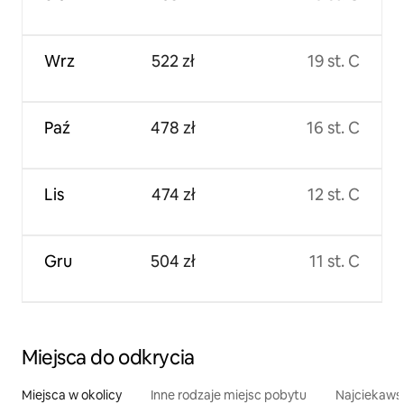
Wrz
522 zł
19 st. C
Paź
478 zł
16 st. C
Lis
474 zł
12 st. C
Gru
504 zł
11 st. C
Miejsca do odkrycia
Miejsca w okolicy
Inne rodzaje miejsc pobytu
Najciekawsz