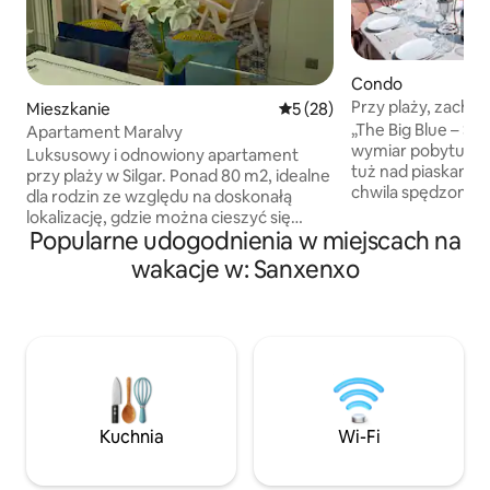
Condo
Przy plaży, zacho
Mieszkanie
Średnia ocena: 5 na 5, liczba
5 (28)
widoki i wystrój
„The Big Blue – SX
Apartament Maralvy
wymiar pobytu przy
Luksusowy i odnowiony apartament
tuż nad piaskami P
przy plaży w Silgar. Ponad 80 m2, idealne
chwila spędzona tu
dla rodzin ze względu na doskonałą
pięknej scenerii. P
lokalizację, gdzie można cieszyć się
filiżanki kawy na ta
Popularne udogodnienia w miejscach na
plażami, sklepami, supermarketami,
i obserwowania pr
restauracjami, barami, parkami,
wakacje w: Sanxenxo
kończą się kielisz
kościołami, biblioteką, życiem nocnym,
powoli zanurza si
różnymi sportami wodnymi,
Z widokiem na Oce
wycieczkami na wyspy Cíes i Ons,
i tętniącą życiem p
wędrówkami Szlakiem Winnym, rejsami i
ma nic bardziej w
tradycyjnym spichlerzem
kwintesencja wy
(hórreo).Idealny na dobrą pogodę
i wyposażony w ogrzewanie na
chłodniejsze dni.
Kuchnia
Wi-Fi
ESFCTU00003601300042273900000000000000VUT-
PO-0148100