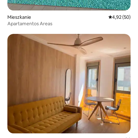
Mieszkanie
Średnia ocena:
4,92 (50)
Apartamentos Areas