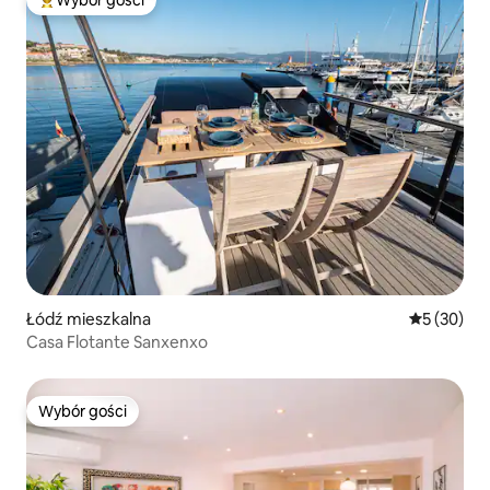
Najpopularniejsze z kategorii Wybór gości
Łódź mieszkalna
Średnia oce
5 (30)
Casa Flotante Sanxenxo
Wybór gości
Wybór gości