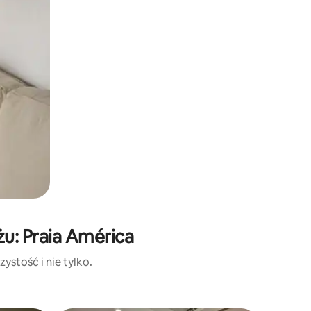
u: Praia América
ystość i nie tylko.