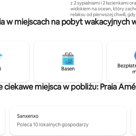
z 2 sypialniami i 2 łazienkami or
widokiem na ocean, który zach
 wypadową do wycieczek po
relaksu od pierwszej chwili, gdy
utostrada jest oddalona o 5
a w miejscach na pobyt wakacyjnych w 
wejdziesz na jeden z dwóch ta
dy.
Zaledwie 20 minut spacerem od
i 5 minut spacerem od centrum
z wszystkimi udogodnieniami w
Poza tym jest 10 km od Vigo, i
na wyjazd lub podziwianie słyn
świątecznych światełek ✨ Wy
i przytulne miejsce na pobyt, i
Bezpłat
relaksu i czerpania radości z w
i
Basen
m
Zawiera prezent powitalny.
e ciekawe miejsca w pobliżu: Praia Amé
Sanxenxo
Poleca 10 lokalnych gospodarzy