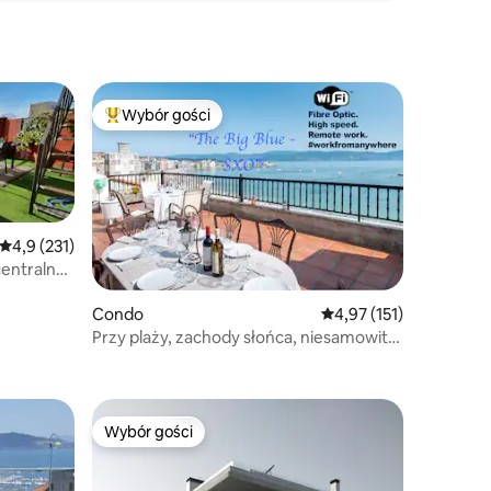
Wybór gości
Najpopularniejsze z kategorii Wybór gości
Średnia ocena: 4,9 na 5, liczba recenzji: 231
4,9 (231)
centralne
.
Condo
Średnia ocena: 4,97 na 5
4,97 (151)
Przy plaży, zachody słońca, niesamowite
widoki i wystrój
Wybór gości
Wybór gości