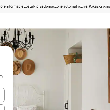
tóre informacje zostały przetłumaczone automatycznie. 
Pokaż orygina
my
o nich za pomocą klawiszy strzałek w górę i w dół lub przeglądać j