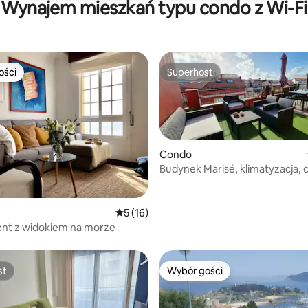
Wynajem mieszkań typu condo z Wi-Fi
ości
Superhost
ości
Superhost
Condo
Budynek Marisé, klimatyzacja, 
położenie, nowoczesny, taras..
, liczba recenzji: 160
Średnia ocena: 5 na 5, liczba recenzji: 16
5 (16)
nt z widokiem na morze
st
Wybór gości
st
Wybór gości