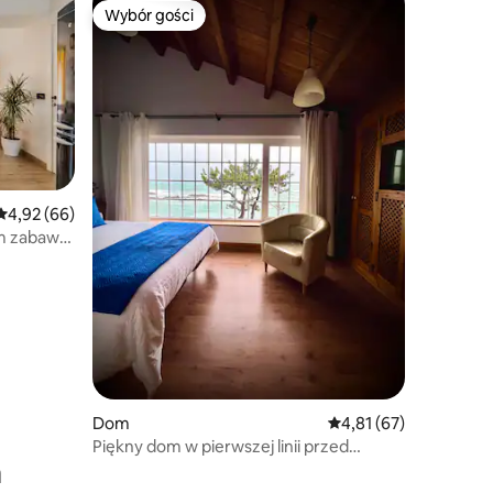
Wybór gości
Wybór gości
Średnia ocena: 4,92 na 5, liczba recenzji: 66
4,92 (66)
m zabaw
Dom
Średnia ocena: 4,81 na 
4,81 (67)
Piękny dom w pierwszej linii przed
a
Wyspami Cíes