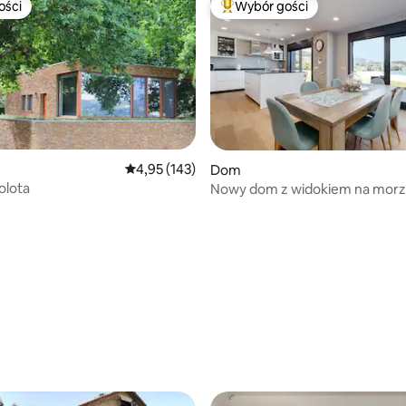
ości
Wybór gości
ości
Najpopularniejsze z kategorii 
Średnia ocena: 4,95 na 5, liczba recenzji: 143
4,95 (143)
Dom
, liczba recenzji: 132
olota
Nowy dom z widokiem na morze