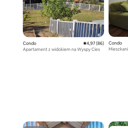
Condo
Condo
Średnia ocena: 4,97 na 
4,97 (86)
Mieszkani
Apartament z widokiem na Wyspy Cíes
plaży Amé