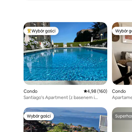
Wybór gości
Wybór g
Najpopularniejsze z kategorii Wybór gości
Wybór g
Condo
Średnia ocena: 4,98 na 5
4,98 (160)
Condo
Santiago's Apartment (z basenem i
Apartame
garażem)
Wybór gości
Superho
Wybór gości
Superho