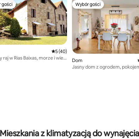
 gości
Wybór gości
arniejsze z kategorii Wybór gości
Wybór gości
Średnia ocena: 5 na 5, liczba recenzji: 40
5 (40)
 raj w Rias Baixas, morze i wiele
Dom
Jasny dom z ogrodem, pokoje
i basenem
 liczba recenzji: 206
Mieszkania z klimatyzacją do wynajęci