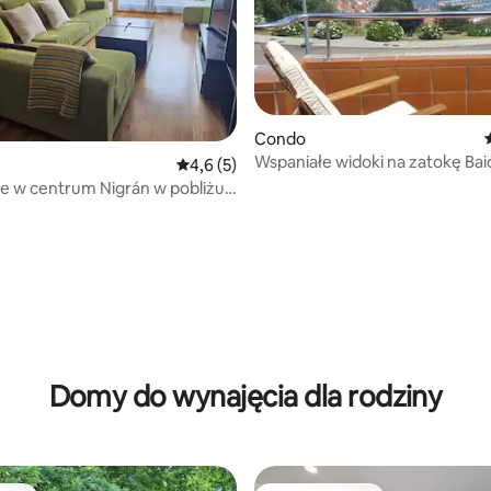
Condo
Wspaniałe widoki na zatokę Ba
Średnia ocena: 4,6 na 5, liczba recenzji: 5
4,6 (5)
5, liczba recenzji: 86
e w centrum Nigrán w pobliżu
rica
Domy do wynajęcia dla rodziny