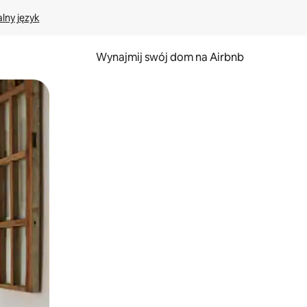
lny język
Wynajmij swój dom na Airbnb
e za pomocą gestów dotykowych lub przesuwania.