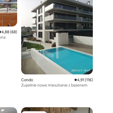
Średnia ocena: 4,88 na 5, liczba recenzji: 68
4,88 (68)
iona
Condo
Średnia ocena: 4,91 na 
4,91 (116)
Zupełnie nowe mieszkanie z basenem