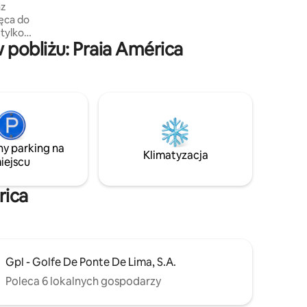
az
¡Reserva ahora y sumérgete en la magia
ęca do
de Galicia desde nuestro acogedor
 tylko
refugio cerca del mar!.
pobliżu: Praia América
rasów 🌊✨
 plaży
 Nigrán,
 pobliżu.
dealnego
nych
godne
dealne do
ny parking na
ybrzeża. 🎁
Klimatyzacja
iejscu
rica
Gpl - Golfe De Ponte De Lima, S.A.
Poleca 6 lokalnych gospodarzy