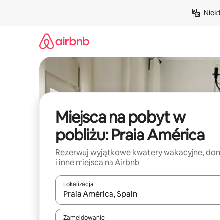
Przejdź
Niek
do
treści
Miejsca na pobyt w
pobliżu: Praia América
Rezerwuj wyjątkowe kwatery wakacyjne, do
i inne miejsca na Airbnb
Lokalizacja
Gdy wyniki będą dostępne, możesz poruszać się p
Zameldowanie