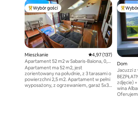
Wybór gości
Wybór
Najpopularniejsze z kategorii Wybór gości
Najpopul
Mieszkanie
Średnia ocena: 4,97 na 5
4,97 (137)
Apartament 52 m2 w Sabaris-Baiona, 0,6
Dom
km od plaży
Apartament ma 52 m2, jest
Jacuzzi z
zorientowany na południe, z 3 tarasami o
w Vigo Ru
BEZPŁATNI
powierzchni 2,5 m2. Apartament w pełni
zdjęcie) 
wyposażony, z ogrzewaniem, garaż 5x3 z
wina Alba
łatwym dostępem. Bez zwierząt. Sabaras
Oferujem
znajduje się 0,6 km od plaży, należy do
Vigo. To 
Baiona, średniowiecznego miasta
ma prywat
położonego na szlaku Camino de
powierzch
Santiago (portugalski), ze wspaniałymi
zamknięty
plażami, restauracjami serwującymi ryby
prywatnoś
i owoce morza, bezpośrednim dostępem
się ekskl
do autostrady, miasto na pobyt
per fiber
kulturalny i gastronomiczny. W pobliżu