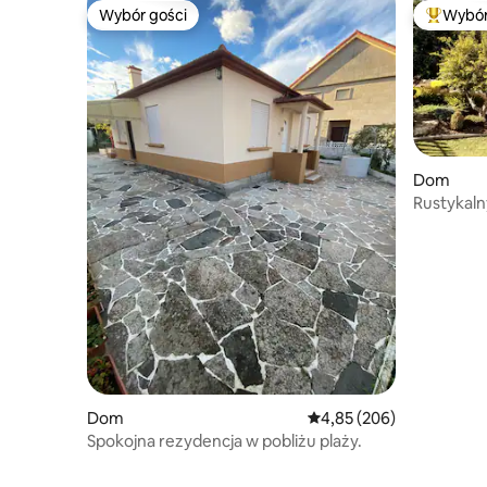
Wybór gości
Wybór
Wybór gości
Najpopul
Dom
Rustykalny
więcej.
Dom
Średnia ocena: 4,85 na 5,
4,85 (206)
Spokojna rezydencja w pobliżu plaży.