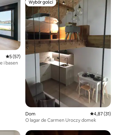
Wybór gości
Wybór gości
Wybór gości
Średnia ocena: 5 na 5, liczba recenzji: 57
5 (57)
 i basen
Dom
Średnia ocena: 4,87 na 
4,87 (31)
O lagar de Carmen Uroczy domek