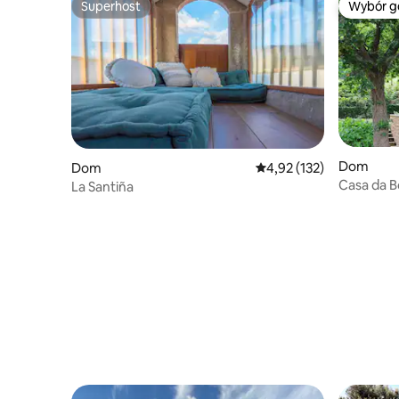
Superhost
Wybór g
Superhost
Wybór g
Dom
Dom
Średnia ocena: 4,92 na 5
4,92 (132)
Casa da B
La Santiña