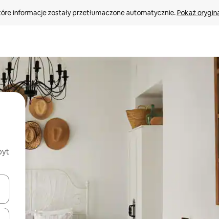
tóre informacje zostały przetłumaczone automatycznie. 
Pokaż orygina
byt
o nich za pomocą klawiszy strzałek w górę i w dół lub przeglądać j