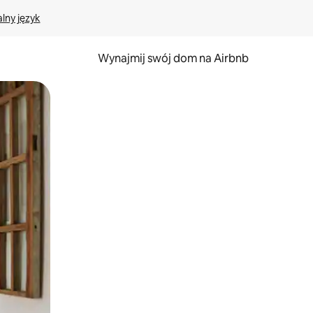
lny język
Wynajmij swój dom na Airbnb
e za pomocą gestów dotykowych lub przesuwania.