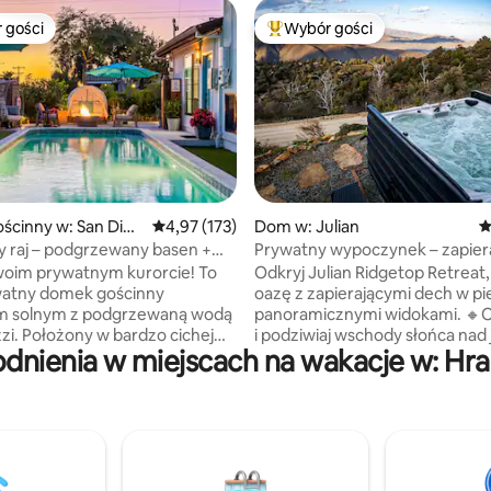
 gości
Wybór gości
arniejsze z kategorii Wybór gości
Najpopularniejsze z kategorii 
, liczba recenzji: 441
ścinny w: San Dieg
Średnia ocena: 4,97 na 5, liczba recenzji: 173
4,97 (173)
Dom w: Julian
Ś
 raj – podgrzewany basen +
Prywatny wypoczynek – zapier
palenisko + EV
dech w piersiach widoki
woim prywatnym kurorcie! To
Odkryj Julian Ridgetop Retreat
watny domek gościnny
oazę z zapierającymi dech w pi
m solnym z podgrzewaną wodą
panoramicznymi widokami. 🔸Obudź się
zzi. Położony w bardzo cichej
i podziwiaj wschody słońca nad
dnienia w miejscach na wakacje w: Hr
znej dzielnicy w pięknym San
Salton 🔸Zrelaksuj się w jacuzzi
rozgwieżdżonym niebem. 🔸Zanurz się
m miasta, do La Jolla, do zoo,
w przyrodzie dzięki pobliskim 
ny, do Sea World, do centrum
i przygodom 🔸Ciesz się całorocznym
ego i w inne miejsca. Wybierz
komfortem dzięki centralnej
drówkę po sąsiedzku w Cowell
klimatyzacji/ogrzewaniu. 🔸Odk
lub nad jezioro Murray.
historyczne uroki Julian – sady