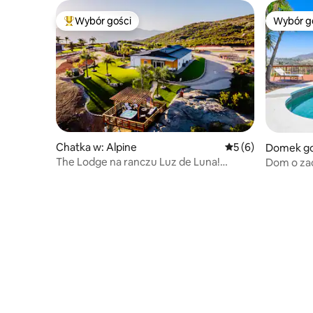
Wybór gości
Wybór g
Najpopularniejsze z kategorii Wybór gości
Wybór g
Chatka w: Alpine
Średnia ocena: 5 na
5 (6)
Domek goś
The Lodge na ranczu Luz de Luna!
Dom o za
Relaksujące widoki i przyroda