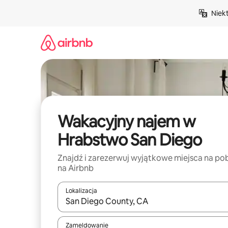
Przejdź
Niek
do
treści
Wakacyjny najem w
Hrabstwo San Diego
Znajdź i zarezerwuj wyjątkowe miejsca na po
na Airbnb
Lokalizacja
Gdy wyniki będą dostępne, możesz poruszać się p
Zameldowanie