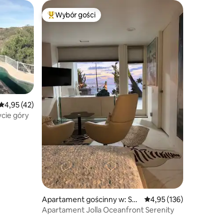
Wybór gości
Najpopularniejsze z kategorii Wybór gości
Średnia ocena: 4,95 na 5, liczba recenzji: 42
4,95 (42)
cie góry
Apartament gościnny w: San
Średnia ocena: 4,95 na 5
4,95 (136)
Diego
Apartament Jolla Oceanfront Serenity