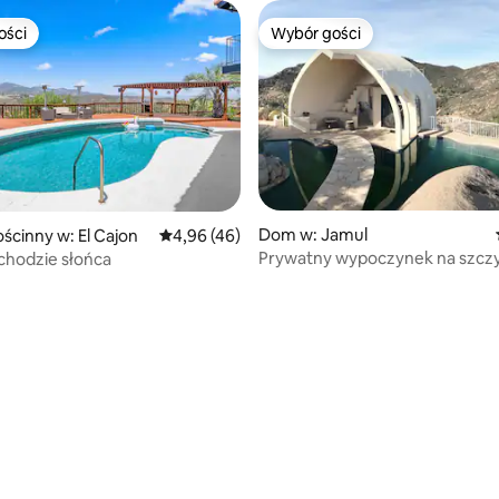
ości
Wybór gości
ości
Wybór gości
 5, liczba recenzji: 6
Dom w: Jamul
cinny w: El Cajon
Średnia ocena: 4,96 na 5, liczba recenzji: 46
4,96 (46)
Prywatny wypoczynek na szczy
chodzie słońca