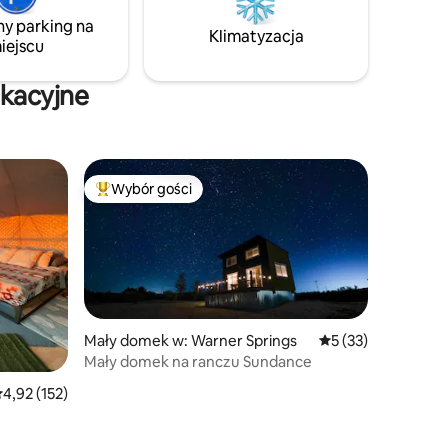
gwiazdami. Zakochaj się w zwierzętach,
dwie kilka
takich jak miniaturowe konie szkockie,
ny parking na
Klimatyzacja
alpaki, emu, miniaturowe osły i inne.
iejscu
kalny
akacyjne
Wybór gości
Najpopularniejsze z kategorii Wybór gości
Mały domek w: Warner Springs
Średnia ocena: 5 na
5 (33)
Mały domek na ranczu Sundance
rednia ocena: 4,92 na 5, liczba recenzji: 152
4,92 (152)