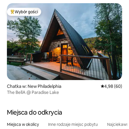
Wybór gości
Najpopularniejsze z kategorii Wybór gości
Chatka w: New Philadelphia
Średnia ocena:
4,98 (60)
The BellA @ Paradise Lake
Miejsca do odkrycia
Miejsca w okolicy
Inne rodzaje miejsc pobytu
Najciekawsz