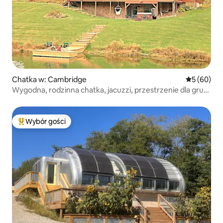
Chatka w: Cambridge
Średnia oce
5 (60)
Wygodna, rodzinna chatka, jacuzzi, przestrzenie dla grup
i na spokojny wypoczynek
Wybór gości
Najpopularniejsze z kategorii Wybór gości