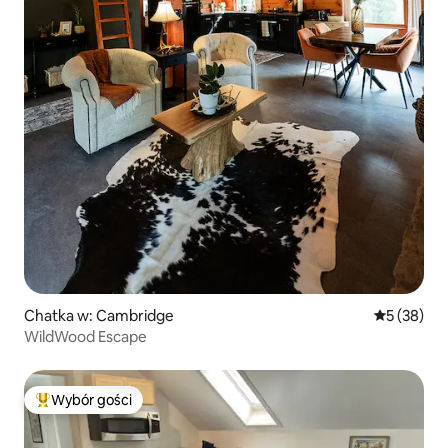
Chatka w: Cambridge
Średnia oce
5 (38)
WildWood Escape
Wybór gości
Najpopularniejsze z kategorii Wybór gości