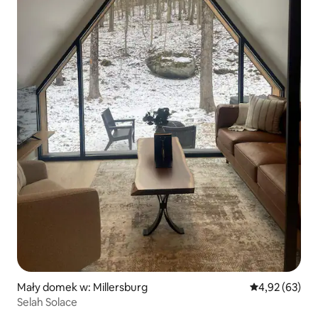
Mały domek w: Millersburg
Średnia ocena:
4,92 (63)
Selah Solace