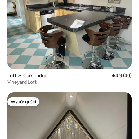
Loft w: Cambridge
Średnia ocena
4,9 (40)
Vineyard Loft
Wybór gości
Wybór gości