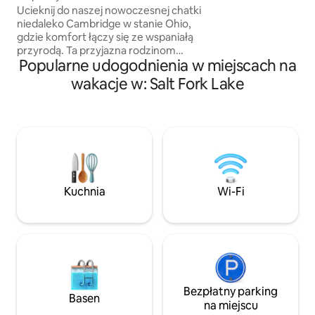
Ucieknij do naszej nowoczesnej chatki
na świeżym powiet
niedaleko Cambridge w stanie Ohio,
wspomnienia wokół
gdzie komfort łączy się ze wspaniałą
kawą/herbatą na pr
przyrodą. Ta przyjazna rodzinom
werandzie, podziw
Popularne udogodnienia w miejscach na
posiadłość położona jest na 6 hektarach
przyrodę. Niech A
prywatnego terenu, zaledwie kilka minut
Twoim „najlepszy
wakacje w: Salt Fork Lake
od Parku Stanowego Salt Fork. To
idealne miejsce na relaks, zwiedzanie
i tworzenie wspomnień. Korzystaj
z nowoczesnych udogodnień, takich jak
szybkie Wi-Fi, w pełni wyposażona
kuchnia i przytulne przestrzenie
mieszkalne – wszystko to w otoczeniu
spokojnej przyrody. Niezależnie od tego,
Kuchnia
Wi-Fi
czy wolisz piesze wędrówki, pływanie
łódką, czy po prostu odpoczynek pod
gwiazdami, znajdziesz tu idealne miejsce
na wypoczynek.
Bezpłatny parking
Basen
na miejscu