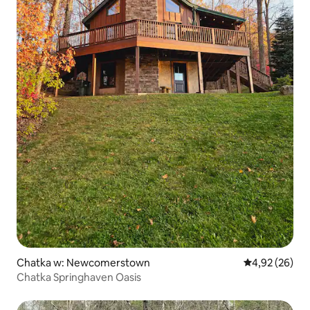
Chatka w: Newcomerstown
Średnia ocena:
4,92 (26)
Chatka Springhaven Oasis