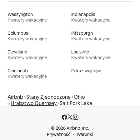
Waszyngton
Indianapolis
Kwatery wakacyjne
Kwatery wakacyjne
Columbus
Pittsburgh
Kwatery wakacyjne
Kwatery wakacyjne
Cleveland
Louisville
Kwatery wakacyjne
Kwatery wakacyjne
Cincinnati
Pokaż więcej
Kwatery wakacyjne
Airbnb
Stany Zjednoczone
Ohio
Hrabstwo Guernsey
Salt Fork Lake
© 2026 Airbnb, Inc.
Prywatność
Warunki