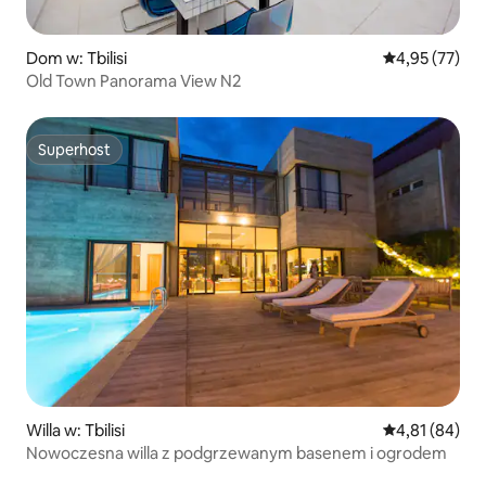
Dom w: Tbilisi
Średnia ocena:
4,95 (77)
Old Town Panorama View N2
Superhost
Superhost
Willa w: Tbilisi
Średnia ocena:
4,81 (84)
Nowoczesna willa z podgrzewanym basenem i ogrodem