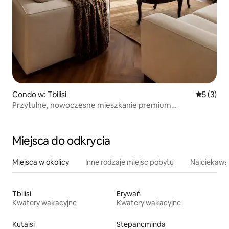
Condo w: Tbilisi
Średnia oc
5 (3)
Przytulne, nowoczesne mieszkanie premium
z 2 sypialniami
Miejsca do odkrycia
Miejsca w okolicy
Inne rodzaje miejsc pobytu
Najciekawsz
Tbilisi
Erywań
Kwatery wakacyjne
Kwatery wakacyjne
Kutaisi
Stepancminda