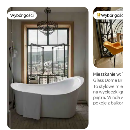
Wybór gości
Wybór gości
Wybór gości
Najpopularniejsze
Mieszkanie w: Tbili
Glass Dome Brilli
To stylowe miejsce
na wycieczki grup
piętra. Winda w ś
pokoje z balkonam
Kuchnia i jadalnia
wnętrze. Duże łaz
Tbilisi. wszystkie
środku mogą być 