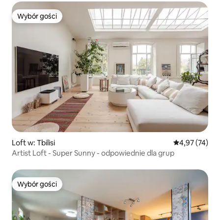
Wybór gości
Wybór gości
Loft w: Tbilisi
Średnia ocena:
4,97 (74)
Artist Loft - Super Sunny - odpowiednie dla grup
Wybór gości
Wybór gości