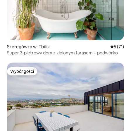
Szeregówka w: Tbilisi
Średnia oce
5 (71)
Super 3-piętrowy dom z zielonym tarasem + podwórko
Wybór gości
Wybór gości