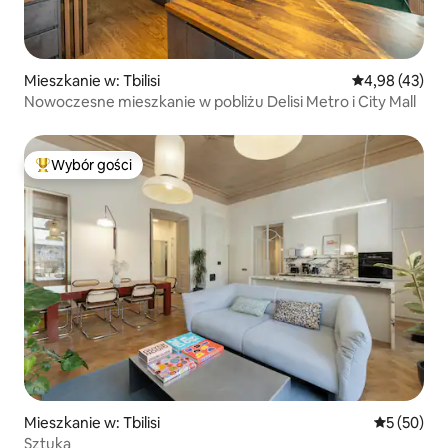
Mieszkanie w: Tbilisi
Średnia ocena:
4,98 (43)
Nowoczesne mieszkanie w pobliżu Delisi Metro i City Mall
Wybór gości
Najpopularniejsze z kategorii Wybór gości
Mieszkanie w: Tbilisi
Średnia oce
5 (50)
Sztuka