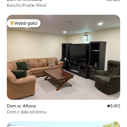
Rancho Prairie Wind
Wybór gości
Najpopularniejsze z kategorii Wybór gości
Dom w: Altona
Średnia oce
5 (41)
Dom z dala od domu