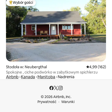
Wybór gości
Najpopularniejsze z kategorii Wybór gości
Stodoła w: Neubergthal
Średnia ocena: 
4,99 (162)
Spokojne , ciche podwórko w zabytkowym spichlerzu
Airbnb
Kanada
Manitoba
Nadrenia
© 2026 Airbnb, Inc.
Prywatność
Warunki