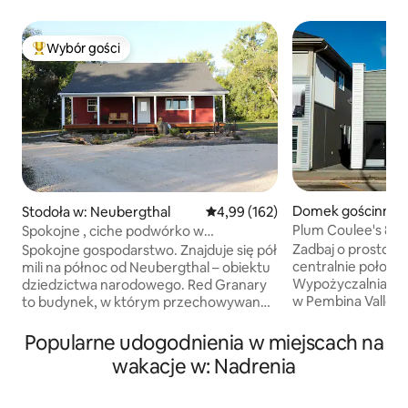
Wybór gości
Najpopularniejsze z kategorii Wybór gości
Domek gościnny w
Stodoła w: Neubergthal
Średnia ocena: 4,99 na 5, liczba 
4,99 (162)
Plum Coulee's 829
Spokojne , ciche podwórko w
pobytu
zabytkowym spichlerzu
Zadbaj o prostotę
Spokojne gospodarstwo. Znajduje się pół
centralnie położo
mili na północ od Neubergthal – obiektu
Wypożyczalnia 829
dziedzictwa narodowego. Red Granary
w Pembina Valley. W pobliżu Morden,
to budynek, w którym przechowywano
Winkler i Altona. Ten apartament w stylu
zboże. Jest to oryginalny styl z początku
motelowym ma w
XX wieku Mieszkamy na tym samym
Popularne udogodnienia w miejscach na
kuchenny. W pobliżu znajduje się Sunset
podwórku z 4 psami i zwierzętami
wakacje w: Nadrenia
Beach, Arena, park
hodowlanymi. Ale każde z nas ma swoją
Jedna przecznica 
przestrzeń. Niezależnie od tego, czy
z produktami ekol
gość chce nawiązać kontakt, czy