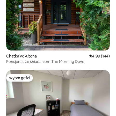
Chatka w: Altona
Średnia ocena: 
4,99 (144)
Pensjonat ze śniadaniem The Morning Dove
Wybór gości
Wybór gości