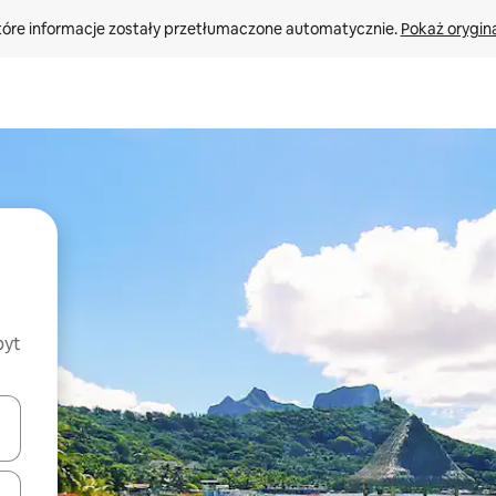
tóre informacje zostały przetłumaczone automatycznie. 
Pokaż orygina
byt
o nich za pomocą klawiszy strzałek w górę i w dół lub przeglądać j