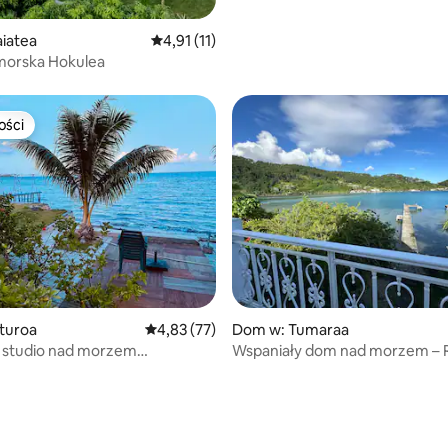
aiatea
Średnia ocena: 4,91 na 5, liczba recenzji: 11
4,91 (11)
morska Hokulea
ości
ości
5, liczba recenzji: 46
turoa
Średnia ocena: 4,83 na 5, liczba recenzji: 77
4,83 (77)
Dom w: Tumaraa
 studio nad morzem
Wspaniały dom nad morzem – R
m do plaży