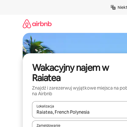
Przejdź
Niek
do
treści
Wakacyjny najem w
Raiatea
Znajdź i zarezerwuj wyjątkowe miejsca na po
na Airbnb
Lokalizacja
Gdy wyniki będą dostępne, możesz poruszać się p
Zameldowanie