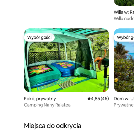
Willa w: R
Willa nad
Wybór gości
Wybór g
Wybór gości
Wybór g
Pokój prywatny
Średnia ocena: 4,85 na 
4,85 (46)
Dom w: U
Camping Nany Raiatea
Prywatne
z dostępe
Miejsca do odkrycia