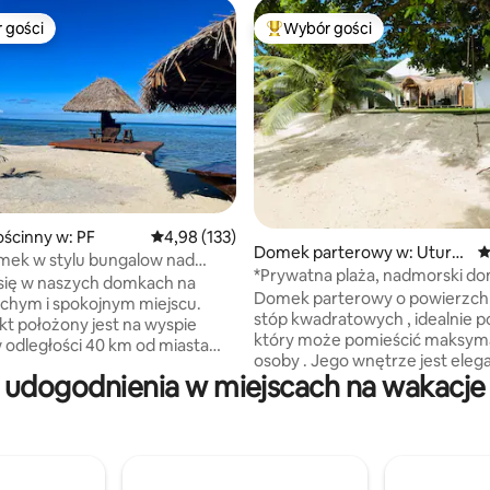
 gości
Wybór gości
arniejsze z kategorii Wybór gości
Najpopularniejsze z kategorii 
, liczba recenzji: 146
ścinny w: PF
Średnia ocena: 4,98 na 5, liczba recenzji: 133
4,98 (133)
Domek parterowy w: Uturo
Ś
mek w stylu bungalow nad
a
*Prywatna plaża, nadmorski do
 się w naszych domkach na
Domek parterowy o powierzch
cichym i spokojnym miejscu.
stóp kwadratowych , idealnie p
kt położony jest na wyspie
który może pomieścić maksyma
w odległości 40 km od miasta
osoby . Jego wnętrze jest elega
 pełni otoczony przyrodą, w
 udogodnienia w miejscach na wakacje 
ciepło urządzone. Umieszczon
oa. Noha oferuje dwa w pełni
zamkniętym ogrodzie z bezpośrednim
ne domki typu bungalow,
dostępem do prywatnej plaży,b
naprzeciw morza, z
każdego ranka z widokiem na la
ym widokiem na lagunę. Zanurz
będziesz mógł się nim cieszyć d
 polinezyjskim otoczeniu.
małej prywatnej plaży i udogo