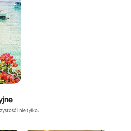
yjne
ystość i nie tylko.