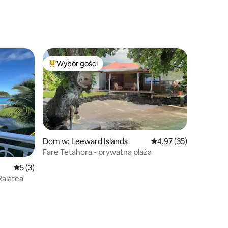
Wybór gości
Najpopularniejsze z kategorii Wybór gości
Dom w: Leeward Islands
Średnia ocena: 4,97 na 
4,97 (35)
Fare Tetahora - prywatna plaża
Średnia ocena: 5 na 5, liczba recenzji: 3
5 (3)
aiatea