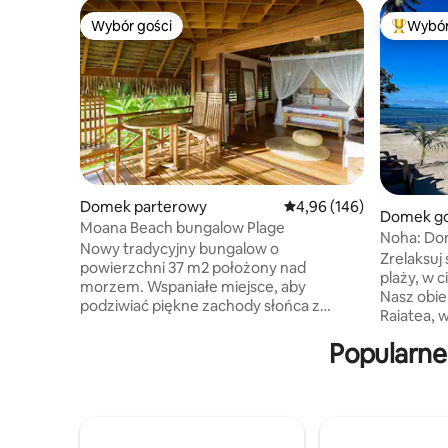
Wybór gości
Wybór
Wybór gości
Najpopul
Domek parterowy
Średnia ocena: 4,96 na 5
4,96 (146)
Domek go
Moana Beach bungalow Plage
Noha: Do
Nowy tradycyjny bungalow o
morzem.
Zrelaksuj
powierzchni 37 m2 położony nad
plaży, w 
morzem. Wspaniałe miejsce, aby
Nasz obie
podziwiać piękne zachody słońca z
Raiatea, 
widokiem na Bora Bora. Taras koralowy
Uturoa, w
tuż naprzeciwko do nurkowania z rurką.
Popularne
gminie Op
Spokojne miejsce. Transfery: Bezpłatnie
wyposażo
z nabrzeża Hatupa/Tapuamu. 2000 XPF z
położone 
nabrzeża Vaitoare/Faaaha/Poutoru. 1000
wyjątkow
XPF z nabrzeża Haamene. Sklep w
się w tym
odległości 2 km. Bar z przekąskami w