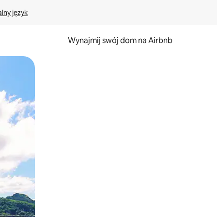
lny język
Wynajmij swój dom na Airbnb
e za pomocą gestów dotykowych lub przesuwania.