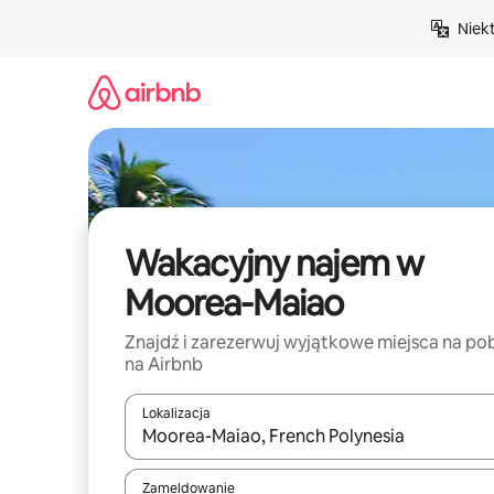
Przejdź
Niek
do
treści
Wakacyjny najem w
Moorea-Maiao
Znajdź i zarezerwuj wyjątkowe miejsca na po
na Airbnb
Lokalizacja
Gdy wyniki będą dostępne, możesz poruszać się p
Zameldowanie