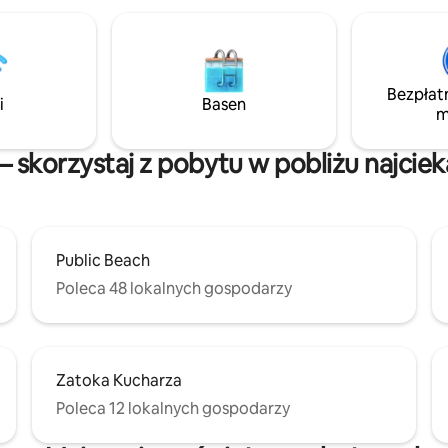
ć wynajmu samochodu
10 minut spacerem.
Bezpłat
i
Basen
m
 skorzystaj z pobytu w pobliżu najcie
Public Beach
Poleca 48 lokalnych gospodarzy
Zatoka Kucharza
Poleca 12 lokalnych gospodarzy