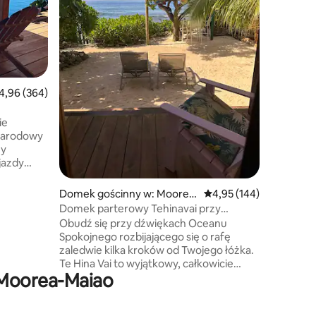
z pryszn
prywatny
z hydrom
wejście i
udogodnie
szybkie W
bezpłatn
ednia ocena: 4,96 na 5, liczba recenzji: 364
4,96 (364)
sprzęt fit
Całkowit
ie
spokoju 
ynarodowy
zy
jazdy
z
żna się
Domek gościnny w: Moorea
Średnia ocena: 4,95 na 5
4,95 (144)
dostęp do
-Maiao
Domek parterowy Tehinavai przy
w od fare
oceanie, Whales · Moorea
Obudź się przy dźwiękach Oceanu
 w pełni
Spokojnego rozbijającego się o rafę
łazienka.
zaledwie kilka kroków od Twojego łóżka.
Te Hina Vai to wyjątkowy, całkowicie
ras z
 Moorea-Maiao
prywatny bungalow przy oceanie na
ę i jej
dzikim północno-wschodnim wybrzeżu
Moorei – jedno z nielicznych miejsc na
dległości