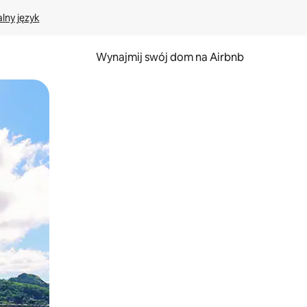
lny język
Wynajmij swój dom na Airbnb
e za pomocą gestów dotykowych lub przesuwania.