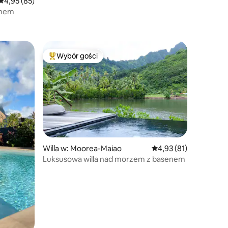
Średnia ocena: 4,95 na 5, liczba recenzji: 85
4,95 (85)
anem
Wybór gości
Najpopularniejsze z kategorii Wybór gości
Willa w: Moorea-Maiao
Średnia ocena: 4,93 na 
4,93 (81)
Luksusowa willa nad morzem z basenem