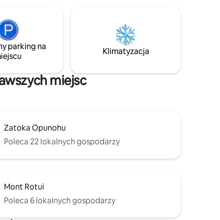
wyspie, w których śpisz bezpośrednio
nad morzem, a nie w jego pobliżu.
Bungalow znajduje się na naturalnej plaży
z koralowego piasku i kamyków, która
graniczy z rafą. Leżaki są ustawione
ny parking na
i gotowe. Nocne niebo przy pełni
Klimatyzacja
iejscu
księżyca jest tutaj po prostu
niezapomniane.
kawszych miejsc
Zatoka Opunohu
Poleca 22 lokalnych gospodarzy
Mont Rotui
Poleca 6 lokalnych gospodarzy