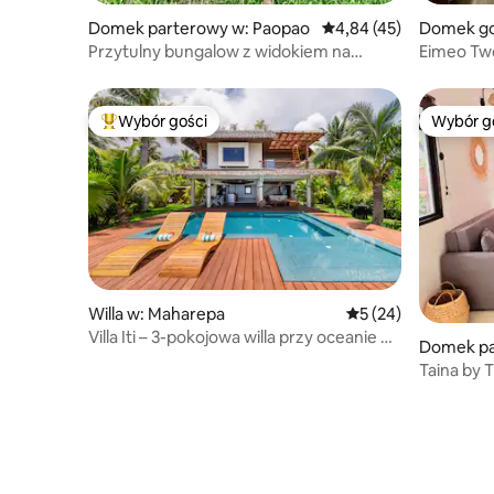
Domek parterowy w: Paopao
Średnia ocena: 4,84 na 
4,84 (45)
Domek go
Maiao
Przytulny bungalow z widokiem na
Eimeo Two
lagunę w Moorea
Widok na 
Wybór gości
Wybór g
Najpopularniejsze z kategorii Wybór gości
Wybór g
Willa w: Maharepa
Średnia ocena: 5 na 
5 (24)
Villa Iti – 3-pokojowa willa przy oceanie w
Domek pa
pięknej
e
Taina by 