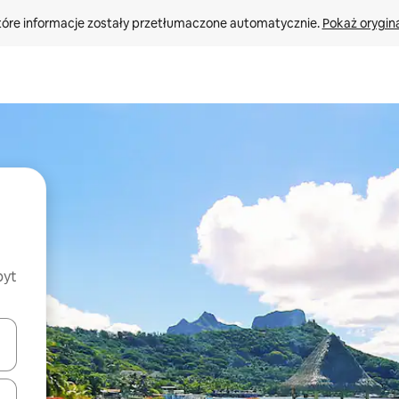
tóre informacje zostały przetłumaczone automatycznie. 
Pokaż orygina
byt
o nich za pomocą klawiszy strzałek w górę i w dół lub przeglądać j