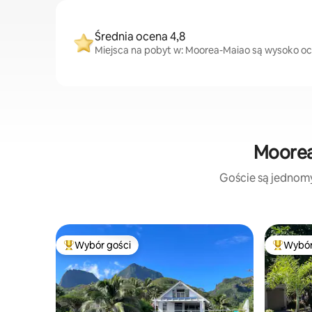
Średnia ocena 4,8
Miejsca na pobyt w: Moorea-Maiao są wysoko ocen
Moorea
Goście są jednomyś
Wybór gości
Wybór
Najpopularniejsze z kategorii Wybór gości
Najpopul