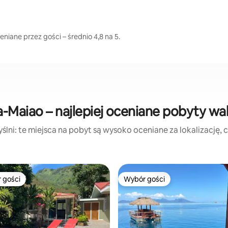
iane przez gości – średnio 4,8 na 5.
-Maiao – najlepiej oceniane pobyty wa
lni: te miejsca na pobyt są wysoko oceniane za lokalizację, cz
 gości
Wybór gości
arniejsze z kategorii Wybór gości
Wybór gości