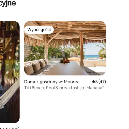
cyjne
Wybór gości
Wybór gości
Wybór gości
Domek gościnny w: Moorea
Średnia ocena: 5 na
5 (47)
Tiki Beach, Pool & breakfast „te Mahana”