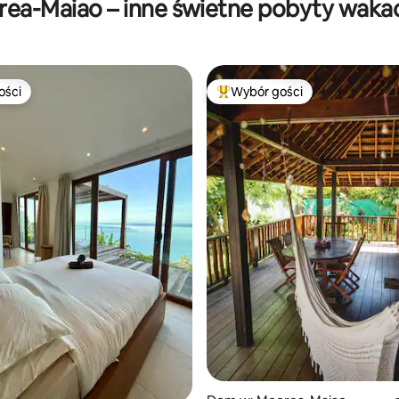
ea-Maiao – inne świetne pobyty waka
ości
Wybór gości
ości
Najpopularniejsze z kategorii 