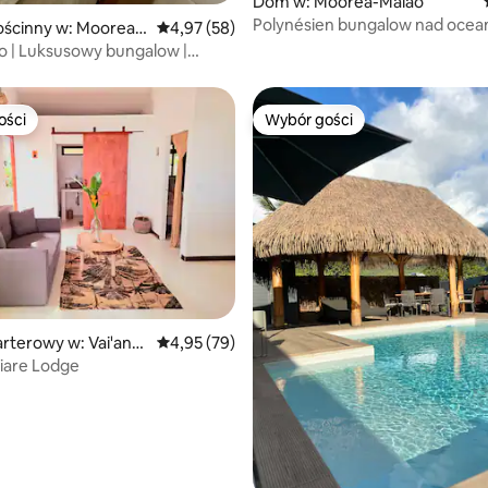
Dom w: Moorea-Maiao
Polynésien bungalow nad oce
5, liczba recenzji: 45
ścinny w: Moorea-
Średnia ocena: 4,97 na 5, liczba recenzji: 58
4,97 (58)
 | Luksusowy bungalow |
lagunę | Moorea
ości
Wybór gości
ości
Wybór gości
5, liczba recenzji: 24
rterowy w: Vai'ana
Średnia ocena: 4,95 na 5, liczba recenzji: 79
4,95 (79)
Tiare Lodge