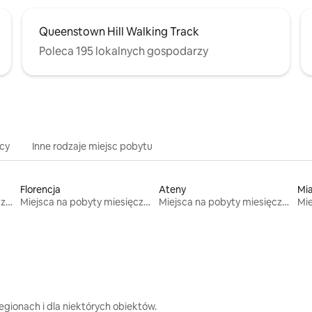
Queenstown Hill Walking Track
Poleca 195 lokalnych gospodarzy
icy
Inne rodzaje miejsc pobytu
Florencja
Ateny
Mi
Miejsca na pobyty miesięczne
Miejsca na pobyty miesięczne
Miejsca na pobyty miesięczne
gionach i dla niektórych obiektów.