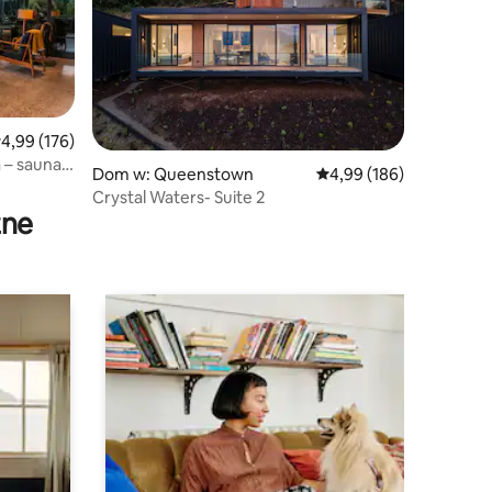
rednia ocena: 4,99 na 5, liczba recenzji: 176
4,99 (176)
 – sauna –
Dom w: Queenstown
Średnia ocena: 4,99 na 5
4,99 (186)
Crystal Waters- Suite 2
zne