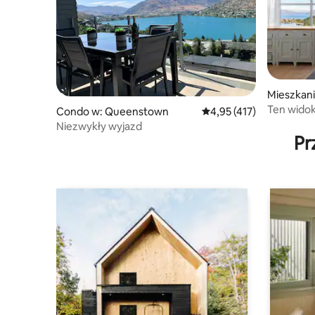
Mieszkan
Ten widok
Condo w: Queenstown
Średnia ocena: 4,95 na 5
4,95 (417)
Niezwykły wyjazd
Pr