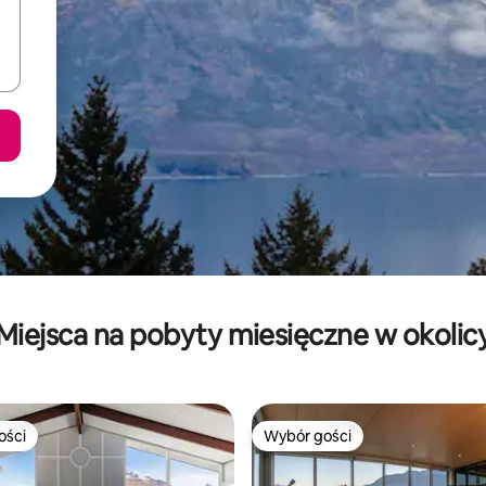
Miejsca na pobyty miesięczne w okolic
ości
Wybór gości
ości
Wybór gości