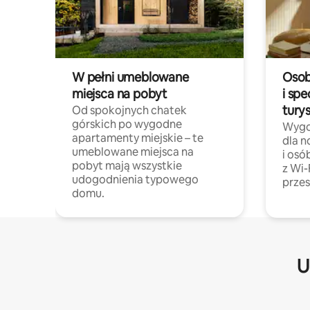
W pełni umeblowane
Osob
miejsca na pobyt
i spe
tury
Od spokojnych chatek
górskich po wygodne
Wygo
apartamenty miejskie – te
dla 
umeblowane miejsca na
i osó
pobyt mają wszystkie
z Wi-
udogodnienia typowego
przes
domu.
U