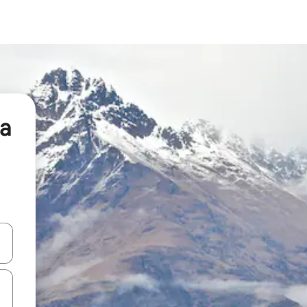
a
a
o nich za pomocą klawiszy strzałek w górę i w dół lub przeglądać j