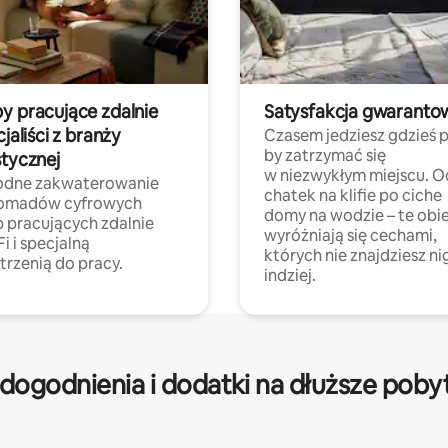
y pracujące zdalnie
Satysfakcja gwaranto
cjaliści z branży
Czasem jedziesz gdzieś p
by zatrzymać się
stycznej
w niezwykłym miejscu. O
dne zakwaterowanie
chatek na klifie po ciche
nomadów cyfrowych
domy na wodzie – te obi
b pracujących zdalnie
wyróżniają się cechami,
Fi i specjalną
których nie znajdziesz ni
trzenią do pracy.
indziej.
dogodnienia i dodatki na dłuższe poby