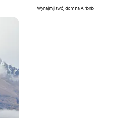
Wynajmij swój dom na Airbnb
e za pomocą gestów dotykowych lub przesuwania.