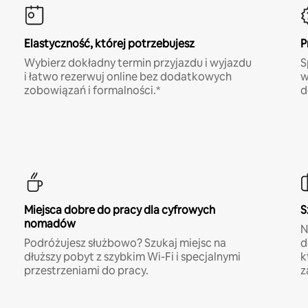
Elastyczność, której potrzebujesz
P
Wybierz dokładny termin przyjazdu i wyjazdu
S
i łatwo rezerwuj online bez dodatkowych
w
zobowiązań i formalności.*
d
Miejsca dobre do pracy dla cyfrowych
S
nomadów
N
Podróżujesz służbowo? Szukaj miejsc na
d
dłuższy pobyt z szybkim Wi-Fi i specjalnymi
k
przestrzeniami do pracy.
z