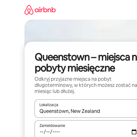
Przejdź
do
treści
Queenstown – miejsca n
pobyty miesięczne
Odkryj przyjazne miejsca na pobyt
długoterminowy, w których możesz zostać n
miesiąc lub dłużej.
Lokalizacja
Gdy wyniki będą dostępne, możesz poruszać się p
Zameldowanie