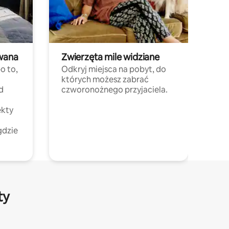
wana
Zwierzęta mile widziane
o to,
Odkryj miejsca na pobyt, do
których możesz zabrać
d
czworonożnego przyjaciela.
ekty
gdzie
ty