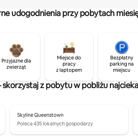
rne udogodnienia przy pobytach miesi
Miejsce do
Bezpłatny
Przyjazne dla
pracy
parking na
zwierząt
z laptopem
miejscu
skorzystaj z pobytu w pobliżu najciek
Skyline Queenstown
Poleca 435 lokalnych gospodarzy