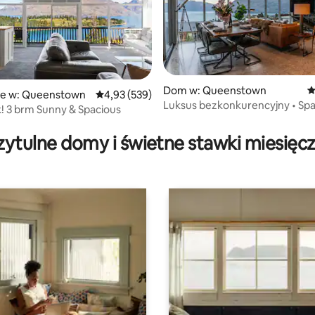
Dom w: Queenstown
Ś
ie w: Queenstown
Średnia ocena: 4,93 na 5, liczba recenzji: 539
4,93 (539)
Luksus bezkonkurencyjny • Spa
! 3 brm Sunny & Spacious
, liczba recenzji: 417
zimna kąpiel
zytulne domy i świetne stawki miesięc