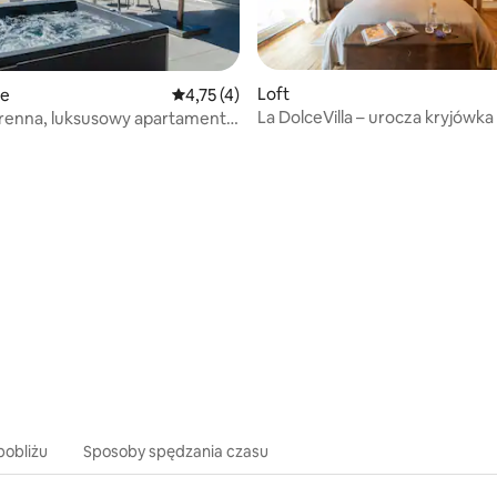
Loft
ie
Średnia ocena: 4,75 na 5, liczba recenzji: 4
4,75 (4)
La DolceVilla – urocza kryjówka
arenna, luksusowy apartament
5, liczba recenzji: 25
pobliżu
Sposoby spędzania czasu