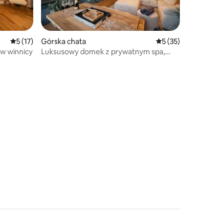
Średnia ocena: 5 na 5, liczba recenzji: 17
5 (17)
Górska chata
Średnia ocena: 5 na
5 (35)
 w winnicy
Luksusowy domek z prywatnym spa,
basenem, sauną i ogrodem