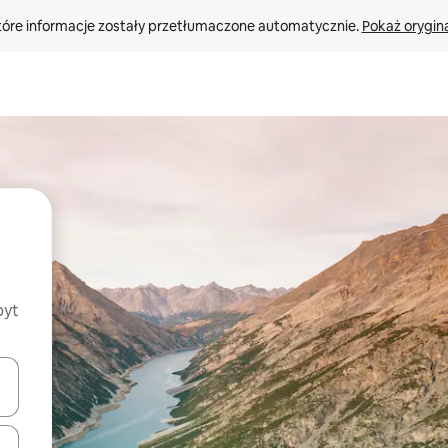
tóre informacje zostały przetłumaczone automatycznie. 
Pokaż orygina
byt
o nich za pomocą klawiszy strzałek w górę i w dół lub przeglądać j