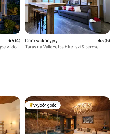
Średnia ocena: 5 na 5, liczba recenzji: 4
5 (4)
Dom wakacyjny
Średnia ocena: 5 n
5 (5)
ące widoki
Taras na Vallecetta bike, ski & terme
Wybór gości
Wybór gości
Najpopularniejsze z kategorii Wybór gości