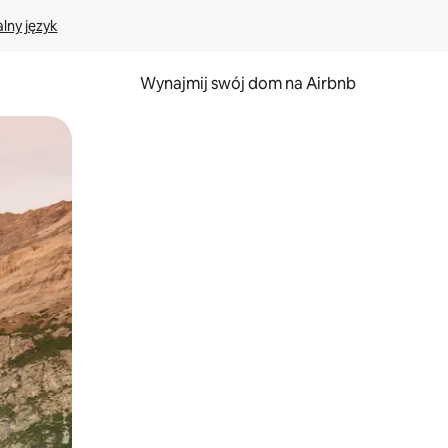
lny język
Wynajmij swój dom na Airbnb
e za pomocą gestów dotykowych lub przesuwania.