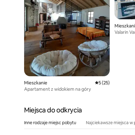
Mieszkan
Valarin V
i wellness
Mieszkanie
Średnia ocena: 5 na 
5 (25)
Apartament z widokiem na góry
Miejsca do odkrycia
Inne rodzaje miejsc pobytu
Najciekawsze miejsca w 