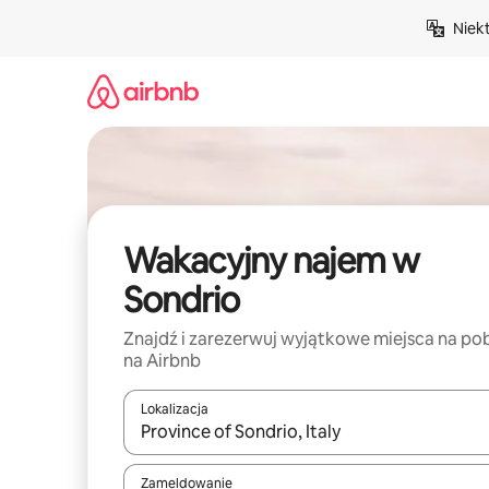
Przejdź
Niek
do
treści
Wakacyjny najem w
Sondrio
Znajdź i zarezerwuj wyjątkowe miejsca na po
na Airbnb
Lokalizacja
Gdy wyniki będą dostępne, możesz poruszać się p
Zameldowanie