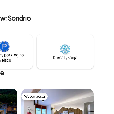
iedztwie
z porami roku. To miejsce, które
średnio
przyjmuje, uspokaja i zachęca do
.
znalezienia czasu i przestrzeni dla siebie
w: Sondrio
i dla tych, których kochasz.
ny parking na
Klimatyzacja
iejscu
ne
Wybór gości
Wybór gości