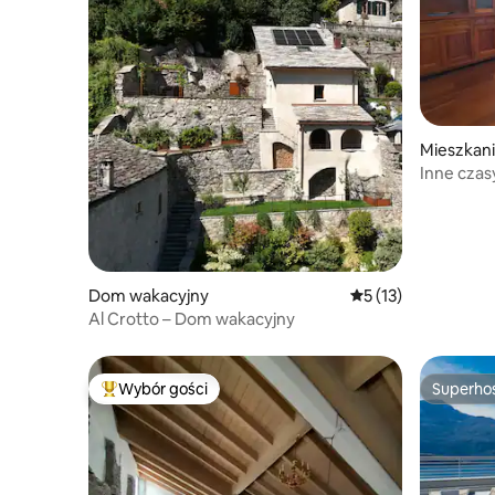
Mieszkan
Inne czas
Dom wakacyjny
Średnia ocena: 5 na 
5 (13)
Al Crotto – Dom wakacyjny
Wybór gości
Superho
Najpopularniejsze z kategorii Wybór gości
Superho