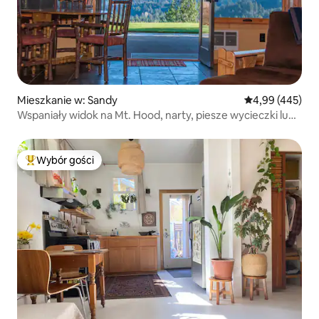
Mieszkanie w: Sandy
Średnia ocena: 
4,99 (445)
Wspaniały widok na Mt. Hood, narty, piesze wycieczki lub
kolarstwo górskie
Wybór gości
Najpopularniejsze z kategorii Wybór gości