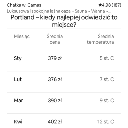
Chatka w: Camas
Średnia ocena: 
4,98 (187)
Luksusowa i spokojna leśna oaza ~ Sauna ~ Wanna ~
Portland – kiedy najlepiej odwiedzić to
Koszykówka
miejsce?
Miesiąc
Średnia
Średnia
cena
temperatura
Sty
379 zł
5 st. C
Lut
376 zł
7 st. C
Mar
390 zł
9 st. C
Kwi
402 zł
12 st. C