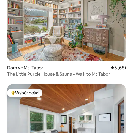
Dom w: Mt. Tabor
Średnia oce
5 (68)
The Little Purple House & Sauna - Walk to Mt Tabor
Wybór gości
Najpopularniejsze z kategorii Wybór gości