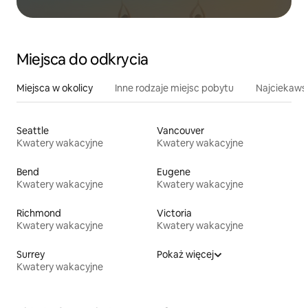
Miejsca do odkrycia
Miejsca w okolicy
Inne rodzaje miejsc pobytu
Najciekawsz
Seattle
Vancouver
Kwatery wakacyjne
Kwatery wakacyjne
Bend
Eugene
Kwatery wakacyjne
Kwatery wakacyjne
Richmond
Victoria
Kwatery wakacyjne
Kwatery wakacyjne
Surrey
Pokaż więcej
Kwatery wakacyjne