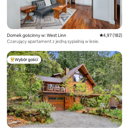
Domek gościnny w: West Linn
Średnia ocena: 
4,97 (182)
Czarujący apartament z jedną sypialnią w lesie.
Wybór gości
Najpopularniejsze z kategorii Wybór gości