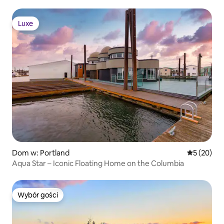
Hood
Luxe
Luxe
Dom w: Portland
Średnia oce
5 (20)
Aqua Star – Iconic Floating Home on the Columbia
Wybór gości
Wybór gości