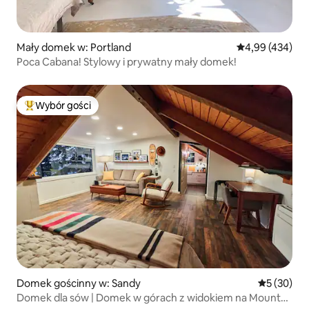
Mały domek w: Portland
Średnia ocena: 
4,99 (434)
Poca Cabana! Stylowy i prywatny mały domek!
Wybór gości
Najpopularniejsze z kategorii Wybór gości
Domek gościnny w: Sandy
Średnia oce
5 (30)
Domek dla sów | Domek w górach z widokiem na Mount