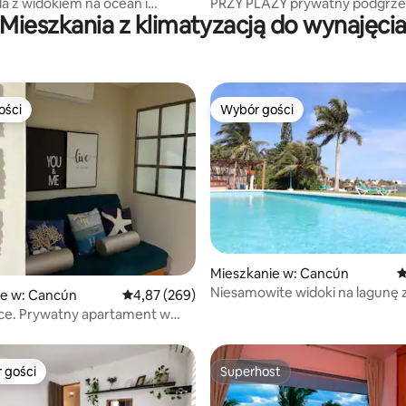
la z widokiem na ocean i
PRZY PLAŻY prywatny podgrz
Mieszkania z klimatyzacją do wynajęci
ym basenem
basen 3BR house
ości
Wybór gości
ości
Wybór gości
Mieszkanie w: Cancún
Ś
Niesamowite widoki na lagunę 
, liczba recenzji: 276
ie w: Cancún
Średnia ocena: 4,87 na 5, liczba recenzji: 269
4,87 (269)
rtament w
otelowej
 gości
Superhost
arniejsze z kategorii Wybór gości
Superhost