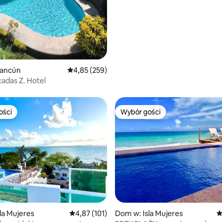
, liczba recenzji: 192
ancún
Średnia ocena: 4,85 na 5, liczba recenzji: 259
4,85 (259)
adas Z. Hotel
ości
Wybór gości
ości
Wybór gości
 liczba recenzji: 346
la Mujeres
Średnia ocena: 4,87 na 5, liczba recenzji: 101
4,87 (101)
Dom w: Isla Mujeres
Ś