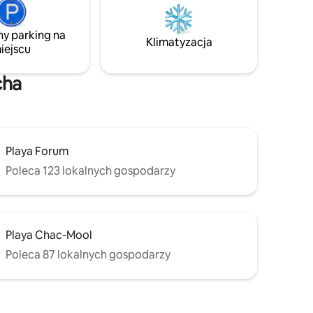
baseny, restauracja i klub plażowy w
ownik do
budynku. Połączenie egzotycznych
egłości
mebli drewnianych i importowanego
ny parking na
lubów
Klimatyzacja
marmuru sprawia, że to miejsce nie ma
iejscu
Ę W
sobie równych w Cancun.
WIĘC
ÓW
cha
Playa Forum
Poleca 123 lokalnych gospodarzy
Playa Chac-Mool
Poleca 87 lokalnych gospodarzy