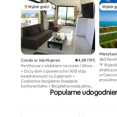
Wybór gości
Wybór g
Najpopularniejsze z kategorii Wybór gości
Wybór g
Mieszkan
360 Penth
Condo w: Isla Mujeres
Średnia ocena: 4,98 na 5
4,98 (191)
basen na
🌴 Wyjedź
Penthouse z widokiem na ocean | Wózek
ekskluzy
golfowy + śniadanie
+ Duży dom o powierzchni 1615 stóp
w Cancún. ✨ Korzystaj z jed
kwadratowych na 2 piętrach +
prywatneg
Codzienne bezpłatne śniadanie
z którego
kontynentalne + Bezpłatna woda pitna
zapierają
Popularne udogodnien
+ Bezpłatne Wi-Fi Internet o najwyższej
Karaibskie. 🏖️ Bezpośre
prędkości + Pomoc w wózku golfowym i
naprzeciw
parkowanie +Maski do nurkowania
Mujeres. 🌃 Tylko 5 minut od nocnego
+ opcja osobistego szefa kuchni +
życia Canc
Profesjonalne urządzenie ze stali
Bezpłatny parking
nierdzewnej +europejskie drewno