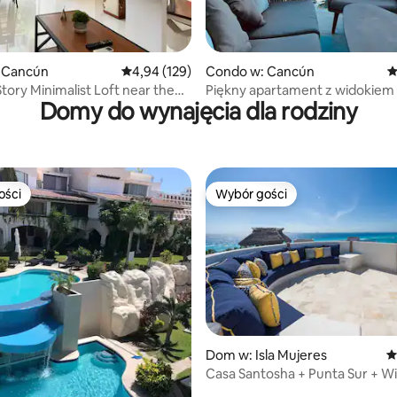
 liczba recenzji: 449
 Cancún
Średnia ocena: 4,94 na 5, liczba recenzji: 129
4,94 (129)
Condo w: Cancún
Ś
tory Minimalist Loft near the
Piękny apartament z widokiem
Domy do wynajęcia dla rodziny
ości
Wybór gości
ości
Wybór gości
Dom w: Isla Mujeres
Ś
Casa Santosha + Punta Sur + Wi
basen + klimatyzacja + dach