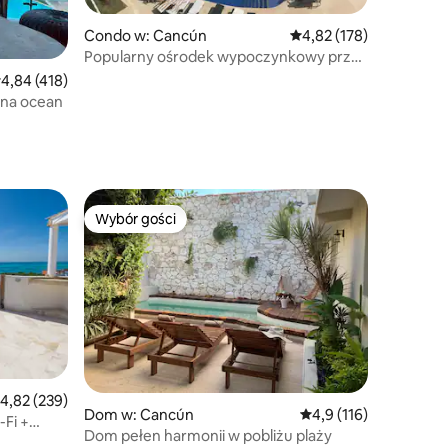
Condo w: Cancún
Średnia ocena: 4,82 na 5
4,82 (178)
Popularny ośrodek wypoczynkowy przy
plaży w najlepszej lokalizacji
rednia ocena: 4,84 na 5, liczba recenzji: 418
4,84 (418)
 na ocean
Wybór gości
Wybór gości
rednia ocena: 4,82 na 5, liczba recenzji: 239
4,82 (239)
Dom w: Cancún
Średnia ocena: 4,9 na 
4,9 (116)
-Fi +
Dom pełen harmonii w pobliżu plaży