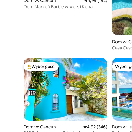
Dom w: Cancún
Średnia ocena: 4,99 na 5
4,99 (192)
Dom Marzeń Barbie w wersji Kena –
3 sypialnie z basenem
Dom w: C
Casa Casc
Wybór gości
Wybór g
Najpopularniejsze z kategorii Wybór gości
Wybór g
Dom w: Cancún
Średnia ocena: 4,92 na 5,
4,92 (346)
Dom w: Is