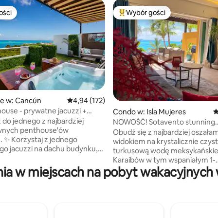
ości
Wybór gości
ości
Najpopularniejsze z kategorii 
ie w: Cancún
Średnia ocena: 4,94 na 5, liczba recenzji: 172
4,94 (172)
ouse - prywatne jacuzzi +
Condo w: Isla Mujeres
Ś
, liczba recenzji: 191
 dachu
 do jednego z najbardziej
NOWOŚĆ! Sotavento stunning
wnych penthouse'ów
POOL&OCEAN View 1bdr Cond
Obudź się z najbardziej oszała
nego
widokiem na krystalicznie czys
o jacuzzi na dachu budynku,
turkusową wodę meksykański
 roztacza się widok na
Karaibów w tym wspaniałym 1-
ce dech w piersiach Morze
ia w miejscach na pobyt wakacyjnych w
pokojowym mieszkaniu przy oc
dnio
położonym na parterze Sotave
ko Playa Tortugas i promu Isla
schodów/łatwy dostęp. Dostę
do jogi, ciężarki gimnastyczne,
ún 📶 Szybkie Wi-Fi 🚗
snorkelingu, zabawki plażowe, 
 🔑 Samodzielne
planszowe, kosz piknikowy, łóż