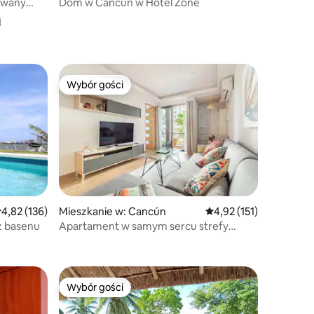
ewany
Dom w Cancun w Hotel Zone
a
Wybór gości
Wybór gości
rednia ocena: 4,82 na 5, liczba recenzji: 136
4,82 (136)
Mieszkanie w: Cancún
Średnia ocena: 4,92 na 5
4,92 (151)
z basenu
Apartament w samym sercu strefy
hotelowej
Wybór gości
Wybór gości