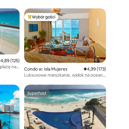
Wybór gości
Najpopularniejsze z kategorii Wybór gości
rednia ocena: 4,89 na 5, liczba recenzji: 125
4,89 (125)
 plażę na
Condo w: Isla Mujeres
Średnia ocena: 4,99 na 5
4,99 (173)
Luksusowe mieszkanie, widok na ocean,
taras
Superhost
Superhost