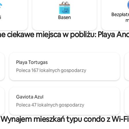
owany zespół
masażu, stojak na ubrania, par
ący szybkie, spersonalizowane
odzieży, stojak na bagaż. W odl
Bezpłat
spaceru od wielu restauracji/k
i
Basen
mniane zachody słońca. ✨
m
plażowych. **CENY RÓŻNIĄ SI
spomnienia, które zapamiętasz
ZALEŻNOŚCI OD PORY ROKU, 
po zakończeniu wakacji.
SPRAWDŹ CENĘ DLA TERMIN
ne ciekawe miejsca w pobliżu: Playa An
REZERWACJI**
Playa Tortugas
Poleca 167 lokalnych gospodarzy
Gaviota Azul
Poleca 47 lokalnych gospodarzy
Wynajem mieszkań typu condo z Wi-Fi