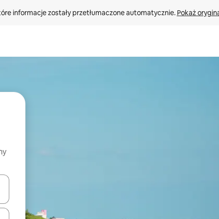
tóre informacje zostały przetłumaczone automatycznie. 
Pokaż orygina
my
o nich za pomocą klawiszy strzałek w górę i w dół lub przeglądać j