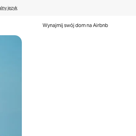
lny język
Wynajmij swój dom na Airbnb
e za pomocą gestów dotykowych lub przesuwania.