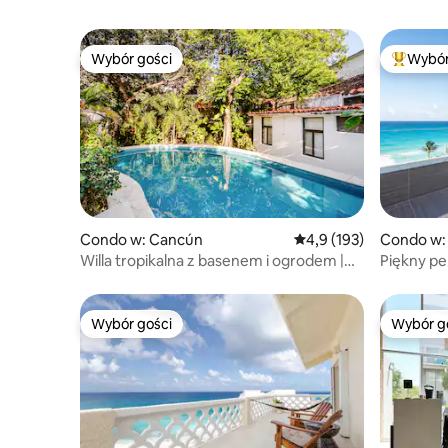
Wybór gości
Wybór
Wybór gości
Najpopul
Condo w: Cancún
Średnia ocena: 4,9 na 5
4,9 (193)
Condo w:
Willa tropikalna z basenem i ogrodem |
Piękny pe
2 pok. sypialne, 2 łazienki
hotelowe
Wybór gości
Wybór g
Wybór gości
Wybór g