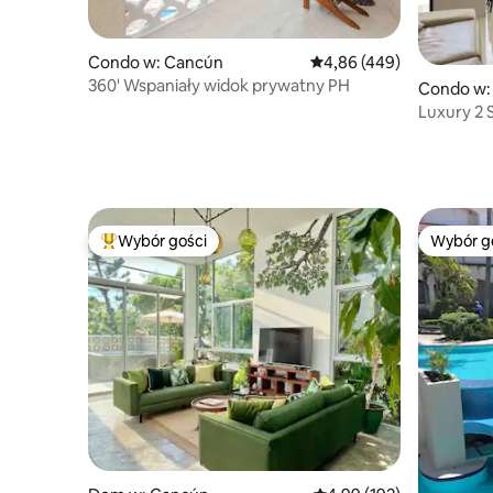
Condo w: Cancún
Średnia ocena: 4,86 na 5,
4,86 (449)
360' Wspaniały widok prywatny PH
Condo w:
Luxury 2 S
beach!
Wybór gości
Wybór g
Najpopularniejsze z kategorii Wybór gości
Wybór g