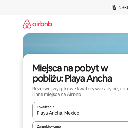
Przejdź
Niek
do
treści
Miejsca na pobyt w
pobliżu: Playa Ancha
Rezerwuj wyjątkowe kwatery wakacyjne, do
i inne miejsca na Airbnb
Lokalizacja
Gdy wyniki będą dostępne, możesz poruszać się p
Zameldowanie