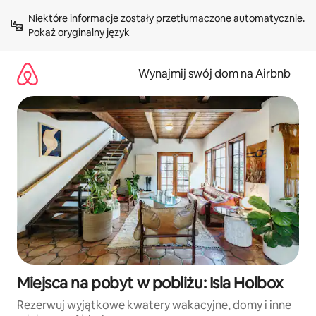
Przejdź
Niektóre informacje zostały przetłumaczone automatycznie. 
do
Pokaż oryginalny język
treści
Wynajmij swój dom na Airbnb
Miejsca na pobyt w pobliżu: Isla Holbox
Rezerwuj wyjątkowe kwatery wakacyjne, domy i inne