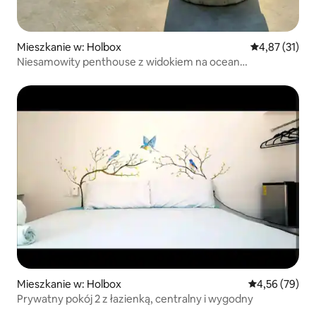
Mieszkanie w: Holbox
Średnia ocena:
4,87 (31)
Niesamowity penthouse z widokiem na ocean
i prywatnym basenem
Mieszkanie w: Holbox
Średnia ocena:
4,56 (79)
Prywatny pokój 2 z łazienką, centralny i wygodny