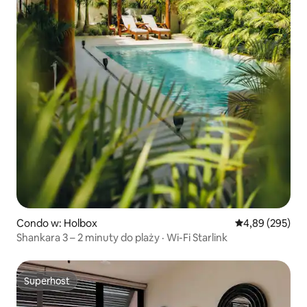
Condo w: Holbox
Średnia ocena: 
4,89 (295)
Shankara 3 – 2 minuty do plaży · Wi-Fi Starlink
Superhost
Superhost