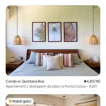
Condo w: Quintana Roo
Średnia ocena:
4,83 (18)
Apartament z dostępem do plaży w Punta Cocos – A201
Wybór gości
Najpopularniejsze z kategorii Wybór gości