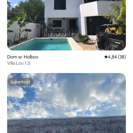
Dom w: Holbox
Średnia ocena:
4,84 (38)
Villa Lou 1.0
Superhost
Superhost