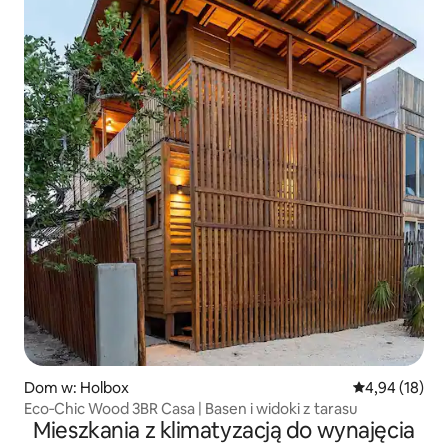
Dom w: Holbox
Średnia ocena:
4,94 (18)
Eco‑Chic Wood 3BR Casa | Basen i widoki z tarasu
Mieszkania z klimatyzacją do wynajęcia