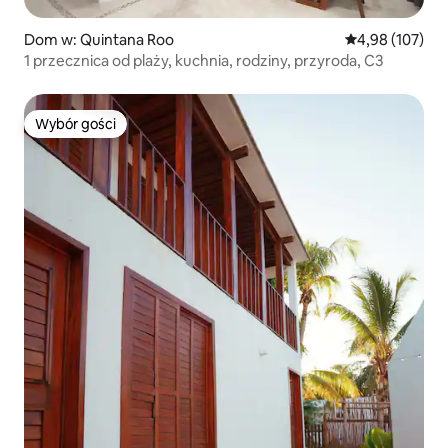
Dom w: Quintana Roo
Średnia ocena: 
4,98 (107)
1 przecznica od plaży, kuchnia, rodziny, przyroda, C3
Wybór gości
Wybór gości