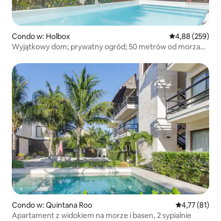
Condo w: Holbox
Średnia ocena: 
4,88 (259)
Wyjątkowy dom; prywatny ogród; 50 metrów od morza
🏝
Condo w: Quintana Roo
Średnia ocena:
4,77 (81)
Apartament z widokiem na morze i basen, 2 sypialnie