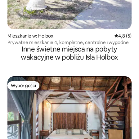
Mieszkanie w: Holbox
Średnia ocen
4,8 (5)
Prywatne mieszkanie 4, kompletne, centralne i wygodne
Inne świetne miejsca na pobyty
wakacyjne w pobliżu Isla Holbox
Wybór gości
Wybór gości