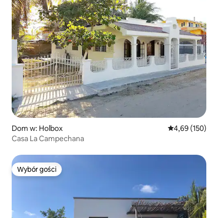
Dom w: Holbox
Średnia ocena: 
4,69 (150)
Casa La Campechana
Wybór gości
Wybór gości