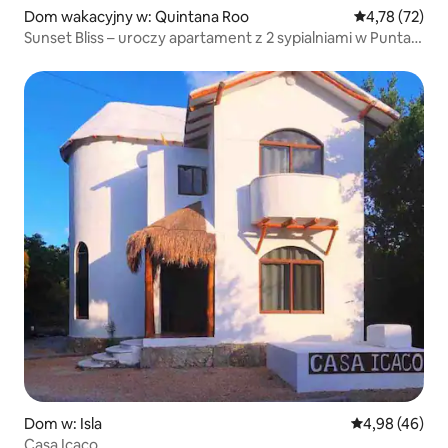
Dom wakacyjny w: Quintana Roo
Średnia ocena:
4,78 (72)
Sunset Bliss – uroczy apartament z 2 sypialniami w Punta
Cocos
Dom w: Isla
Średnia ocena:
4,98 (46)
Casa Icaco