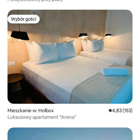
Wybór gości
Wybór gości
Mieszkanie w: Holbox
Średnia ocena: 
4,83 (153)
Luksusowy apartament "Arena"