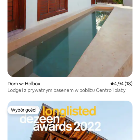
Dom w: Holbox
Średnia ocena:
4,94 (18)
Lodge1 z prywatnym basenem w pobliżu Centro i plaży
Wybór gości
Wybór gości