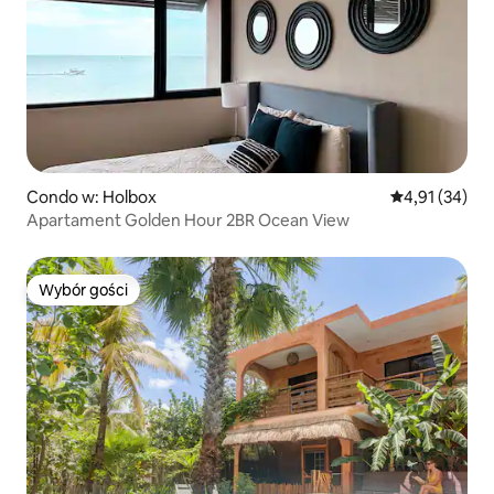
Condo w: Holbox
Średnia ocena:
4,91 (34)
Apartament Golden Hour 2BR Ocean View
Wybór gości
Wybór gości