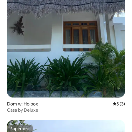
Dom w: Holbox
Średnia oc
5 (3)
Casa by Deluxe
Superhost
Superhost