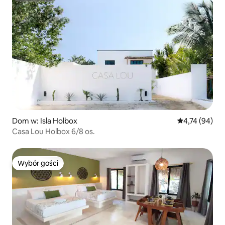
Dom w: Isla Holbox
Średnia ocena:
4,74 (94)
Casa Lou Holbox 6/8 os.
Wybór gości
Wybór gości