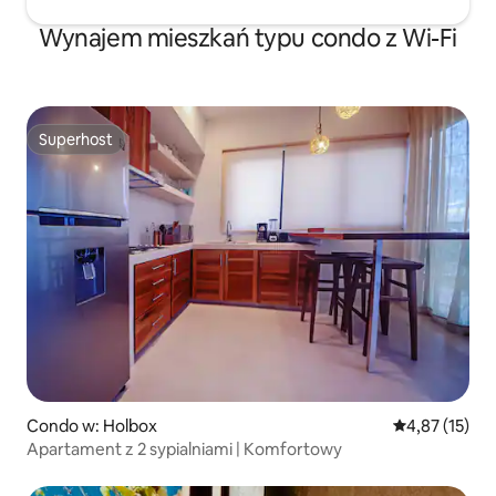
Wynajem mieszkań typu condo z Wi-Fi
Superhost
Superhost
Condo w: Holbox
Średnia ocena:
4,87 (15)
Apartament z 2 sypialniami | Komfortowy