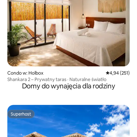
Condo w: Holbox
Średnia ocena: 
4,94 (251)
Shankara 2 – Prywatny taras · Naturalne światło
Domy do wynajęcia dla rodziny
Superhost
Superhost