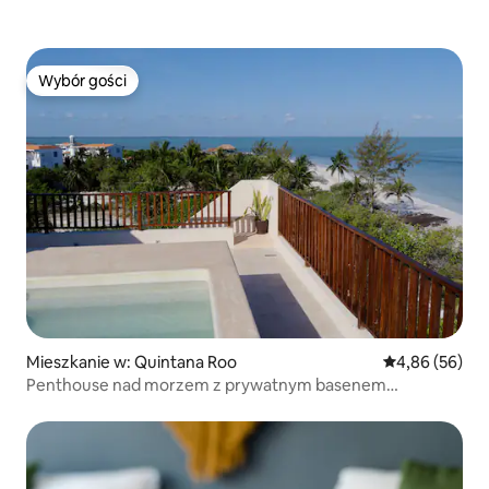
Wybór gości
Wybór gości
Mieszkanie w: Quintana Roo
Średnia ocena:
4,86 (56)
Penthouse nad morzem z prywatnym basenem
i widokiem na zachód słońca