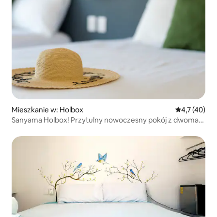
Mieszkanie w: Holbox
Średnia ocena
4,7 (40)
Sanyama Holbox! Przytulny nowoczesny pokój z dwoma
łóżkami.