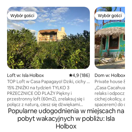
Wybór gości
Wybór gości
Wybór gości
Wybór gości
Loft w: Isla Holbox
Średnia ocena: 4,9 na 5, liczba 
4,9 (186)
Dom w: Holbox
TOP Loft w Casa Papagayo! Dziki, cichy i
Private house & 
prywatny.
ogrodem
15% ZNIŻKI na tydzień TYLKO 3
„Casa Cacahuate” 
PRZECZNICE OD PLAŻY Piękny i
relaks i odpoczyn
przestronny loft (60m2), zrelaksuj się i
cichej okolicy, ale
połącz z naturą, ciesz się dźwiękami
spacerem) do cent
Popularne udogodnienia w miejscach na
ptaków i kontempluj piękne zachody
Casa Cacahuate z
słońca. Wszystko, czego potrzebujesz
cześć swojej ósem
pobyt wakacyjnych w pobliżu: Isla
do gotowania w wymarzonym
zaprojektowana p
Holbox
krajobrazie Zobowiązujemy się do
przyjaciela, który 