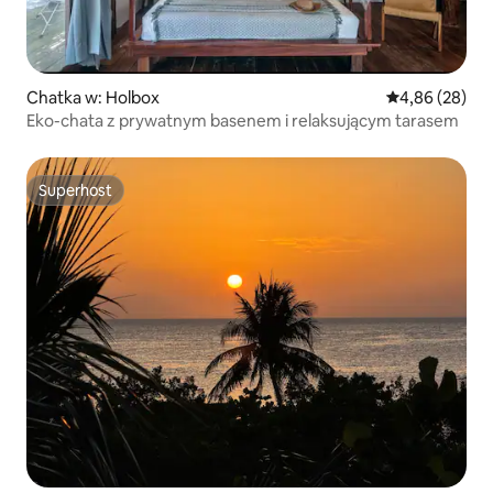
Chatka w: Holbox
Średnia ocena:
4,86 (28)
Eko-chata z prywatnym basenem i relaksującym tarasem
Superhost
Superhost