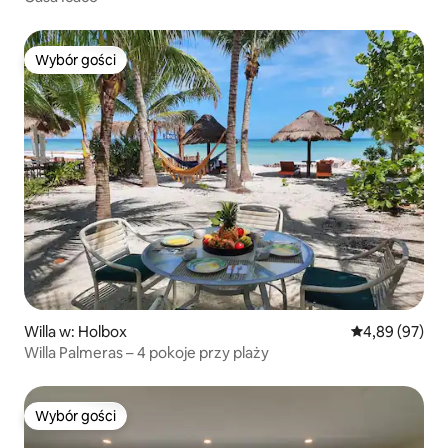
Wybór gości
Wybór gości
Willa w: Holbox
Średnia ocena:
4,89 (97)
Willa Palmeras – 4 pokoje przy plaży
Wybór gości
Wybór gości