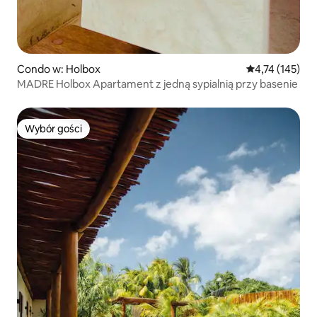
Condo w: Holbox
Średnia ocena: 
4,74 (145)
MADRE Holbox Apartament z jedną sypialnią przy basenie
Wybór gości
Wybór gości