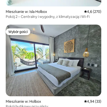
Mieszkanie w: Isla Holbox
Średnia ocena:
4,6 (270)
Pokój 2 – Centralny i wygodny, z klimatyzacją i Wi-Fi
Wybór gości
Wybór gości
Mieszkanie w: Holbox
Średnia ocena:
4,94 (33)
Pokój butikowy przy plaży