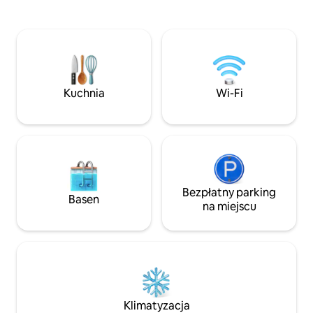
ochrony środowiska, korzystamy ze
z myślą o kierunkach
zrównoważonej energii Znajdujemy się
nadzieję, że bez p
w dzielnicy mieszkalnej, w pobliżu: •
będziesz cieszyć 
Punta Ciricote, 7 minut spacerem,
będąc cierpliwy
pokochasz tę plażę. • Punta Cocos, 8
i fauny wyspy, z k
minut spacerem. • Beach & Beach Club,
się, gdy pada desz
5 minut spacerem. • Restauracje, 5
piaszczystych ulic
Kuchnia
Wi-Fi
minut spacerem.
Bezpłatny parking
Basen
na miejscu
Klimatyzacja