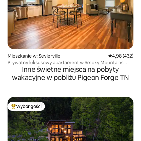
Mieszkanie w: Sevierville
Średnia ocena: 
4,98 (432)
Prywatny luksusowy apartament w Smoky Mountains
Inne świetne miejsca na pobyty
z jacuzzi
wakacyjne w pobliżu Pigeon Forge TN
Wybór gości
Najpopularniejsze z kategorii Wybór gości