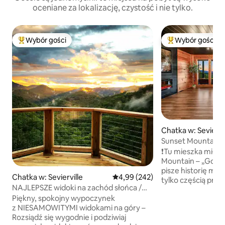
oceniane za lokalizację, czystość i nie tylko.
Wybór gości
Wybór gości
Najpopularniejsze z kategorii Wybór gości
Najpopularniejsze
Chatka w: Seviervi
Sunset Mountain –
❗️Tu mieszka miłość❗️ Witaj w Sun
Mountain – „Gdzie
pisze historię miło
Chatka w: Sevierville
Średnia ocena: 4,99 na 5, liczba 
4,99 (242)
tylko częścią przeż
NAJLEPSZE widoki na zachód słońca /
sercem”. ❤️ Niezależnie od tego, czy
Romantyczny / fotel do masażu!
Piękny, spokojny wypoczynek
spędzacie miesią
z NIESAMOWITYMI widokami na góry –
obchodzicie roczni
Rozsiądź się wygodnie i podziwiaj
na romantyczny w