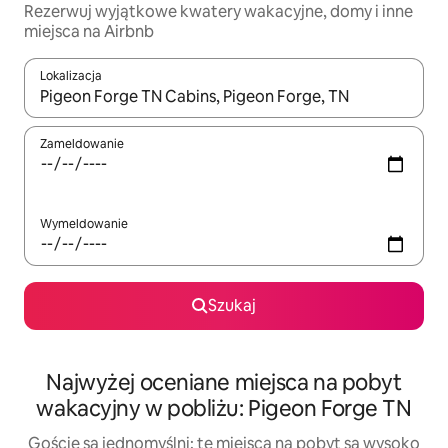
Rezerwuj wyjątkowe kwatery wakacyjne, domy i inne
miejsca na Airbnb
Lokalizacja
Gdy wyniki będą dostępne, możesz poruszać się po nich za pom
Zameldowanie
Wymeldowanie
Szukaj
Najwyżej oceniane miejsca na pobyt
wakacyjny w pobliżu: Pigeon Forge TN
Goście są jednomyślni: te miejsca na pobyt są wysoko