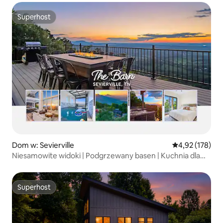
Superhost
Superhost
Dom w: Sevierville
Średnia ocena: 
4,92 (178)
Niesamowite widoki | Podgrzewany basen | Kuchnia dla
smakoszy
Superhost
Superhost