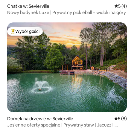
Chatka w: Sevierville
Średnia oc
5 (4)
Nowy budynek Luxe | Prywatny pickleball + widoki na góry
Wybór gości
Najpopularniejsze z kategorii Wybór gości
Domek na drzewie w: Sevierville
Średnia oc
5 (8)
Jesienne oferty specjalne | Prywatny staw | Jacuzzi |
Sauna