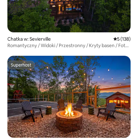
Chatka w: Sevierville
Średnia ocen
5 (138)
Romantyczny / Widoki / Przestronny / Kryty basen / Fotel
do masażu
Superhost
Superhost