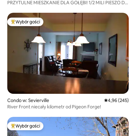
PRZYTULNE MIESZKANIE DLA GOŁĘBI! 1/2 MILI PIESZO DO
PARKWAY!
Wybór gości
Najpopularniejsze z kategorii Wybór gości
Condo w: Sevierville
Średnia ocena: 
4,96 (245)
River Front niecały kilometr od Pigeon Forge!
Wybór gości
Najpopularniejsze z kategorii Wybór gości