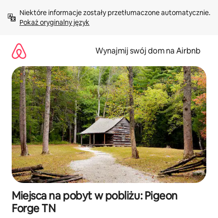
Przejdź
Niektóre informacje zostały przetłumaczone automatycznie. 
do
Pokaż oryginalny język
treści
Wynajmij swój dom na Airbnb
Miejsca na pobyt w pobliżu: Pigeon
Forge TN