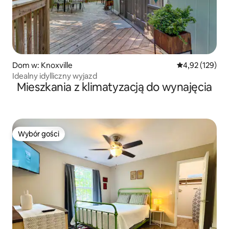
Dom w: Knoxville
Średnia ocena: 
4,92 (129)
Idealny idylliczny wyjazd
Mieszkania z klimatyzacją do wynajęcia
Wybór gości
Wybór gości