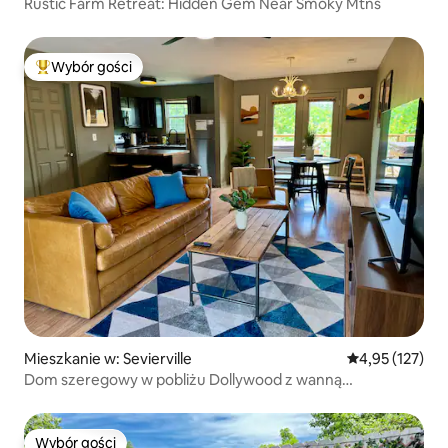
Rustic Farm Retreat: Hidden Gem Near Smoky Mtns
Wybór gości
Najpopularniejsze z kategorii Wybór gości
Mieszkanie w: Sevierville
Średnia ocena: 
4,95 (127)
Dom szeregowy w pobliżu Dollywood z wanną
z hydromasażem
Wybór gości