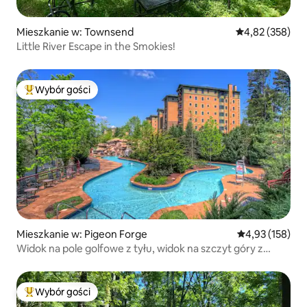
Mieszkanie w: Townsend
Średnia ocena: 
4,82 (358)
Little River Escape in the Smokies!
Wybór gości
Najpopularniejsze z kategorii Wybór gości
Mieszkanie w: Pigeon Forge
Średnia ocena: 
4,93 (158)
Widok na pole golfowe z tyłu, widok na szczyt góry z
przodu~
Wybór gości
Najpopularniejsze z kategorii Wybór gości