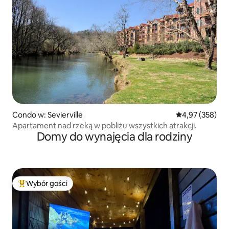
Condo w: Sevierville
Średnia ocena: 
4,97 (358)
Apartament nad rzeką w pobliżu wszystkich atrakcji.
Domy do wynajęcia dla rodziny
Wybór gości
Najpopularniejsze z kategorii Wybór gości