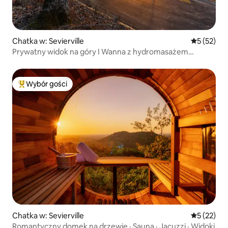
Chatka w: Sevierville
Średnia oce
5 (52)
Prywatny widok na góry I Wanna z hydromasażem
I 10 minut do Pigeon
Wybór gości
Najpopularniejsze z kategorii Wybór gości
Chatka w: Sevierville
Średnia oce
5 (22)
Romantyczny domek na drzewie · Sauna · Jacuzzi · Widoki