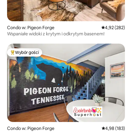
Condo w: Pigeon Forge
Średnia ocena: 
4,92 (282)
Wspaniałe widoki z krytym i odkrytym basenem!
Wybór gości
Najpopularniejsze z kategorii Wybór gości
Condo w: Pigeon Forge
Średnia ocena: 
4,98 (183)