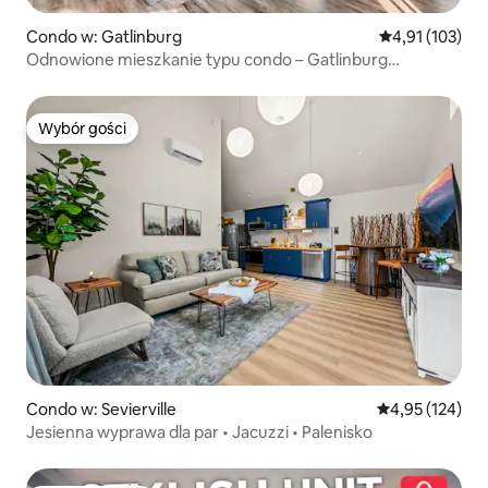
Condo w: Gatlinburg
Średnia ocena: 
4,91 (103)
Odnowione mieszkanie typu condo – Gatlinburg
(Tennessee)
Wybór gości
Wybór gości
Condo w: Sevierville
Średnia ocena: 
4,95 (124)
Jesienna wyprawa dla par • Jacuzzi • Palenisko