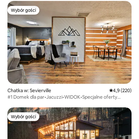
Wybór gości
Wybór gości
Chatka w: Sevierville
Średnia ocena:
4,9 (220)
#1 Domek dla par•Jacuzzi•WIDOK•Specjalne oferty
zimowe
Wybór gości
Wybór gości