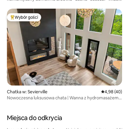
Wybór gości
Najpopularniejsze z kategorii Wybór gości
Chatka w: Sevierville
Średnia ocena:
4,98 (40)
Nowoczesna luksusowa chata | Wanna z hydromasażem,
paleniska i sala gier
Miejsca do odkrycia