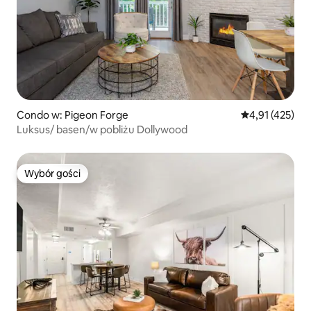
Condo w: Pigeon Forge
Średnia ocena: 
4,91 (425)
Luksus/ basen/w pobliżu Dollywood
Wybór gości
Wybór gości