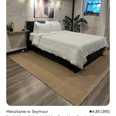
Mieszkanie w: Seymour
Średnia ocena: 
4,85 (395)