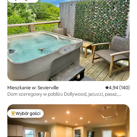
Wybór gości
Mieszkanie w: Sevierville
Średnia ocena: 
4,94 (140)
Dom szeregowy w pobliżu Dollywood, jacuzzi, pasaż,
zwierzęta mile widziane
Wybór gości
Najpopularniejsze z kategorii Wybór gości