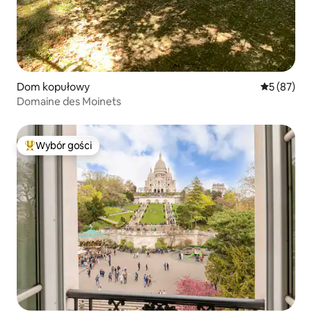
Dom kopułowy
Średnia oce
5 (87)
Domaine des Moinets
Wybór gości
Najpopularniejsze z kategorii Wybór gości