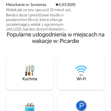
salon pod dachem
Mieszkanie w: Suresnes
Średnia ocena: 4,93 na 5, liczba 
4,93 (509)
kominku – masz pr
Widok jak ze snu i jacuzzi! 10 minut od
spokojnej i magicz
centrum PARYŻA!
Maison Marcks to 
Bardzo duże i prestiżowe studio o
ekskluzywny dom,
powierzchni 55 m2, które oferuje
zatrzymać podcza
oszałamiający widok z ogromnym
Szampanii i jej wi
JACUZZI, bardzo dużym łóżkiem i
Popularne udogodnienia w miejscach na
winnic.
włoskim prysznicem. Położony w
spokojnej i bezpiecznej okolicy 10 minut
wakacje w: Picardie
od słynnej Avenue des Champs Elysées
(centrum Paryża). Oferuję za 95 euro
opcjonalny „PAKIET ROMANTYCZNY”,
aby ZASKOCZYĆ ukochaną osobę.
W ramach tej usługi na łóżku układamy
płatki róż i świeczki w kształcie serca
(można też dodać tabliczkę z tekstem
„Happy Birthday”), a za 175 EUR można
Kuchnia
Wi-Fi
dodać butelkę dobrego szampana
i truskawki. 🌹🥂🍓