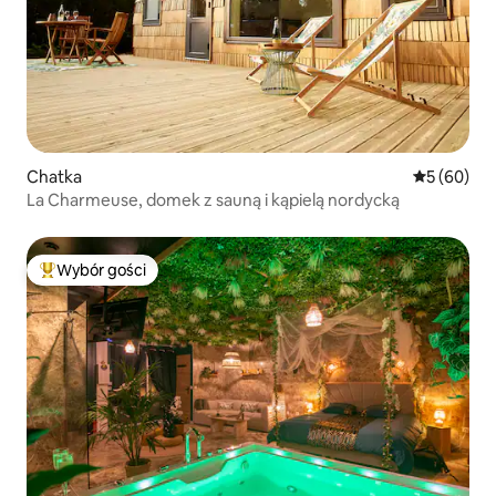
Chatka
Średnia oce
5 (60)
La Charmeuse, domek z sauną i kąpielą nordycką
Wybór gości
Najpopularniejsze z kategorii Wybór gości