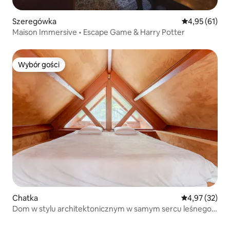
Szeregówka
Średnia ocena:
4,95 (61)
Maison Immersive • Escape Game & Harry Potter
Wybór gości
Wybór gości
Chatka
Średnia ocena:
4,97 (32)
Dom w stylu architektonicznym w samym sercu leśnego
zamku