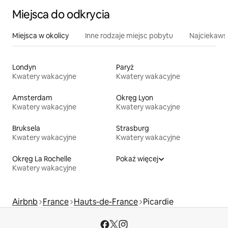
Miejsca do odkrycia
Miejsca w okolicy
Inne rodzaje miejsc pobytu
Najciekawsz
Londyn
Paryż
Kwatery wakacyjne
Kwatery wakacyjne
Amsterdam
Okręg Lyon
Kwatery wakacyjne
Kwatery wakacyjne
Bruksela
Strasburg
Kwatery wakacyjne
Kwatery wakacyjne
Okręg La Rochelle
Pokaż więcej
Kwatery wakacyjne
Airbnb
France
Hauts-de-France
Picardie