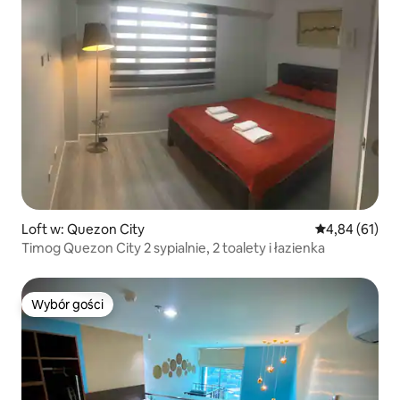
Loft w: Quezon City
Średnia ocena:
4,84 (61)
Timog Quezon City 2 sypialnie, 2 toalety i łazienka
Wybór gości
Wybór gości