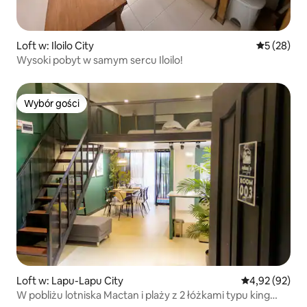
Loft w: Iloilo City
Średnia oce
5 (28)
Wysoki pobyt w samym sercu Iloilo!
Wybór gości
Wybór gości
Loft w: Lapu-Lapu City
Średnia ocena:
4,92 (92)
W pobliżu lotniska Mactan i plaży z 2 łóżkami typu king