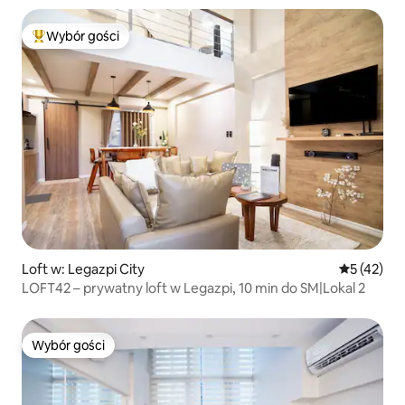
Wybór gości
Najpopularniejsze z kategorii Wybór gości
Loft w: Legazpi City
Średnia oce
5 (42)
LOFT42 – prywatny loft w Legazpi, 10 min do SM|Lokal 2
Wybór gości
Wybór gości