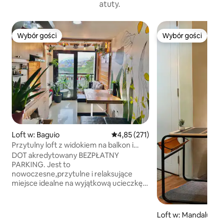
atuty.
Wybór gości
Wybór gości
Wybór gości
Wybór gości
Loft w: Baguio
Średnia ocena: 4,85 na 5, liczba 
4,85 (271)
Przytulny loft z widokiem na balkon i
szybkim Wi-Fi
DOT akredytowany BEZPŁATNY
PARKING. Jest to
nowoczesne,przytulne i relaksujące
miejsce idealne na wyjątkową ucieczkę
Baguio.To mieszkanie typu poddasze z
balkonem, który jest dobrze
zaprojektowany dla odpowiedzialnych
Loft w: Mandaluy