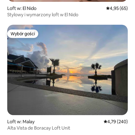
Loft w: El Nido
Średnia ocena:
4,95 (65)
Stylowy i wymarzony loft w El Nido
Wybór gości
Wybór gości
Loft w: Malay
Średnia ocena: 
4,79 (240)
Alta Vista de Boracay Loft Unit