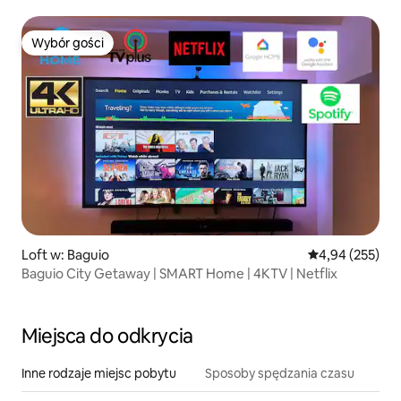
Wybór gości
Wybór gości
Loft w: Baguio
Średnia ocena: 
4,94 (255)
Baguio City Getaway | SMART Home | 4KTV | Netflix
Miejsca do odkrycia
Inne rodzaje miejsc pobytu
Sposoby spędzania czasu