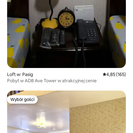
Loft w: Pasig
Średnia ocena: 
4,85 (165)
Pobyt w ADB Ave Tower w atrakcyjnej cenie
Wybór gości
Wybór gości