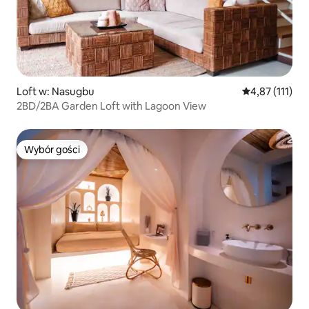
Loft w: Nasugbu
Średnia ocena: 
4,87 (111)
2BD/2BA Garden Loft with Lagoon View
Wybór gości
Wybór gości