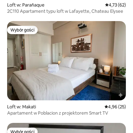
Loft w: Parañaque
Średnia ocena:
4,73 (62)
2C110 Apartament typu loft w Lafayette, Chateau Elysee
Wybór gości
Wybór gości
Loft w: Makati
Średnia ocena:
4,96 (25)
Apartament w Poblacion z projektorem Smart TV
Wybór gości