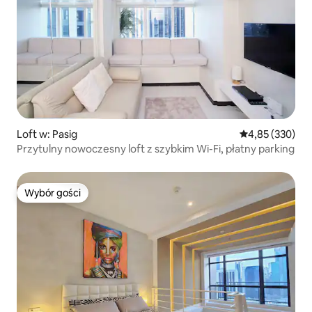
Loft w: Pasig
Średnia ocena: 
4,85 (330)
Przytulny nowoczesny loft z szybkim Wi-Fi, płatny parking
Wybór gości
Wybór gości