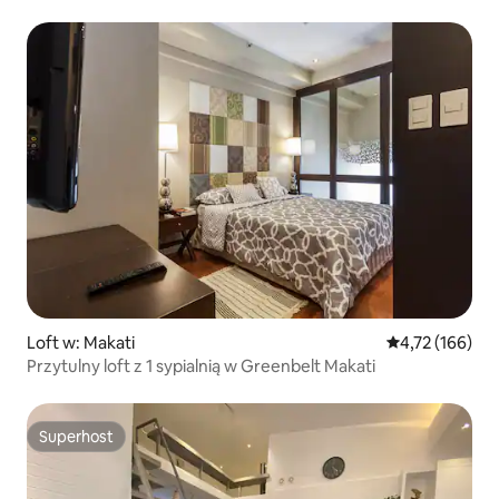
parkingiem
Loft w: Makati
Średnia ocena: 
4,72 (166)
Przytulny loft z 1 sypialnią w Greenbelt Makati
Superhost
Superhost