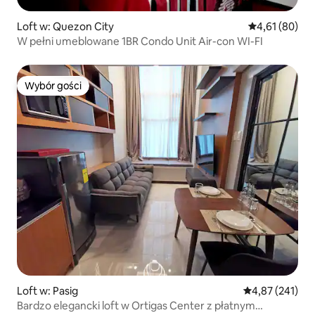
Loft w: Quezon City
Średnia ocena:
4,61 (80)
W pełni umeblowane 1BR Condo Unit Air-con WI-FI
Wybór gości
Wybór gości
Loft w: Pasig
Średnia ocena: 
4,87 (241)
Bardzo elegancki loft w Ortigas Center z płatnym