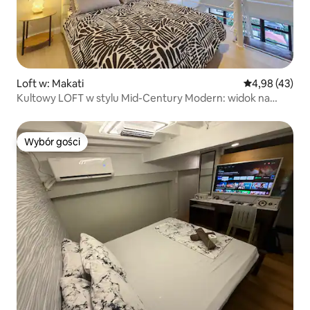
Loft w: Makati
Średnia ocena:
4,98 (43)
Kultowy LOFT w stylu Mid-Century Modern: widok na
zachód słońca + basen
Wybór gości
Wybór gości