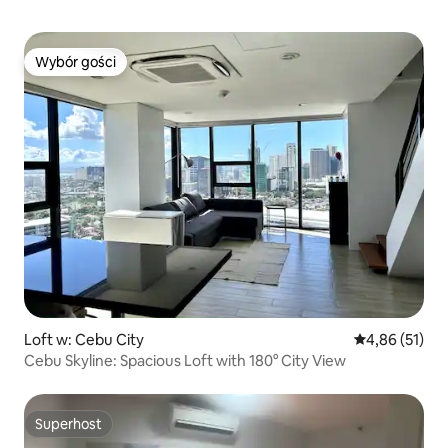
Wybór gości
Wybór gości
Loft w: Cebu City
Średnia ocena:
4,86 (51)
Cebu Skyline: Spacious Loft with 180° City View
Superhost
Superhost