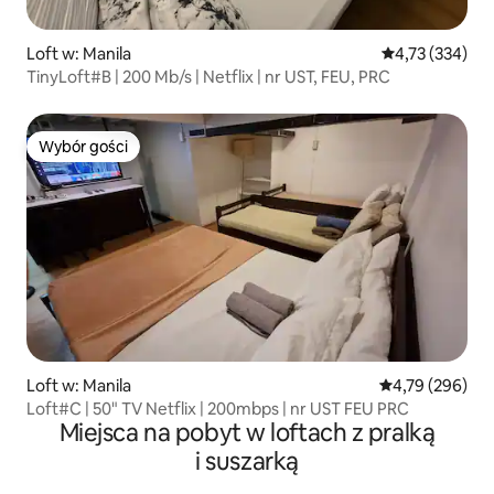
Loft w: Manila
Średnia ocena: 
4,73 (334)
TinyLoft#B | 200 Mb/s | Netflix | nr UST, FEU, PRC
Wybór gości
Wybór gości
Loft w: Manila
Średnia ocena: 
4,79 (296)
Loft#C | 50" TV Netflix | 200mbps | nr UST FEU PRC
Miejsca na pobyt w loftach z pralką
i suszarką