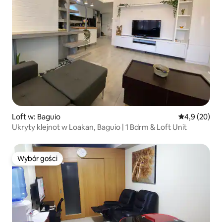
Loft w: Baguio
Średnia ocena
4,9 (20)
Ukryty klejnot w Loakan, Baguio | 1 Bdrm & Loft Unit
Wybór gości
Wybór gości