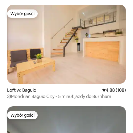
i PS5
Wybór gości
Wybór gości
Loft w: Baguio
Średnia ocena: 
4,88 (108)
3)Mondrian Baguio City - 5 minut jazdy do Burnham
Wybór gości
Wybór gości