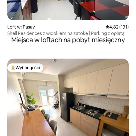
Loft w: Pasay
Średnia ocena: 
4,82 (191)
Shell Residences z widokiem na zatokę | Parking z opłatą
Miejsca w loftach na pobyt miesięczny
Wybór gości
Najpopularniejsze z kategorii Wybór gości