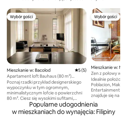
Wybór gości
Wybór gości
Wybór gości
Wybór gości
Mieszkanie w: Mak
Mieszkanie w: Bacolod
Średnia ocena: 5 na 5, liczb
5 (5)
Zen z połowy wiek
Apartament loft Bauhaus (80 m²)
kuchni SMEG
Idealnie położony 
z prywatnym ogrodem
Poznaj rzadki przykład designerskiego
Poblacion, Makati
wypoczynku w tym ogromnym,
Entertainment Dis
minimalistycznym lofcie o powierzchni
znajduje się na 4 
80 m². Ciesz się wysokimi sufitami,
apartamentowca 
Popularne udogodnienia
starannie dobranymi meblami,
ochroną. Nasz apartament z 1 sypialnią
elegancką aneksem kuchennym
w mieszkaniach do wynajęcia: Filipiny
oferuje widoki, n
i miejscem do pracy z szybkim Wi-Fi.
połowy lat 50. i u
Wyjdź na prywatny, ogrodzony taras –
calowy telewizor, N
rzadkie zielone sanktuarium, idealne na