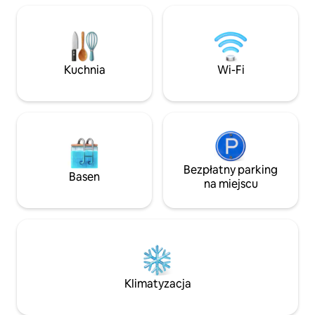
kuchnię SMEG. Spacer do pobliskich
poranną kawę lub pobyt ze zwierzętami.
barów, restauracji
Ta otwarta oaza w cichej dzielnicy
restauracji. Poznaj sztukę i kulturę!
Helvetia Heights, z pokojem z łóżkiem
Idealne miejsce d
typu queen-size i podwójną rozkładaną
poszukiwaczy prz
sofą, zapewnia spokojną prywatność
służbowo, na krótk
Kuchnia
Wi-Fi
zaledwie kilka kroków od tętniącej
wakacje.
życiem dzielnicy Upper East i NGC.
Bezpłatny parking
Basen
na miejscu
Klimatyzacja