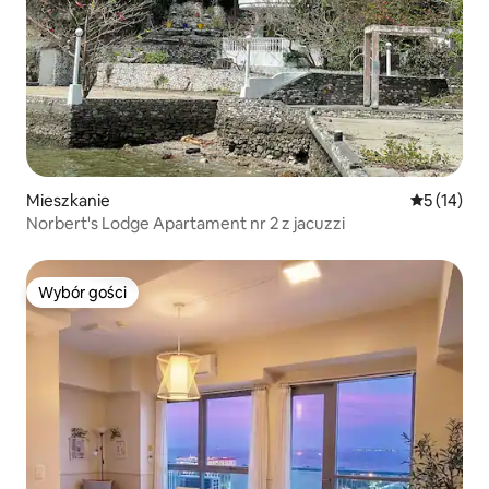
Mieszkanie
Średnia oce
5 (14)
Norbert's Lodge Apartament nr 2 z jacuzzi
Wybór gości
Wybór gości