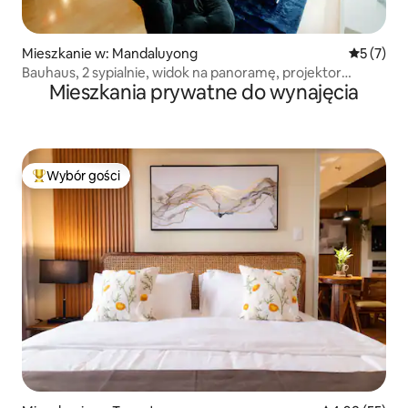
Mieszkanie w: Mandaluyong
Średnia oc
5 (7)
Bauhaus, 2 sypialnie, widok na panoramę, projektor
Mieszkania prywatne do wynajęcia
i komputer
Wybór gości
Najpopularniejsze z kategorii Wybór gości