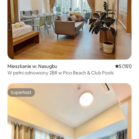
Mieszkanie w: Nasugbu
Średnia ocen
5 (151)
W pełni odnowiony 2BR w Pico Beach & Club Pools
Superhost
Superhost