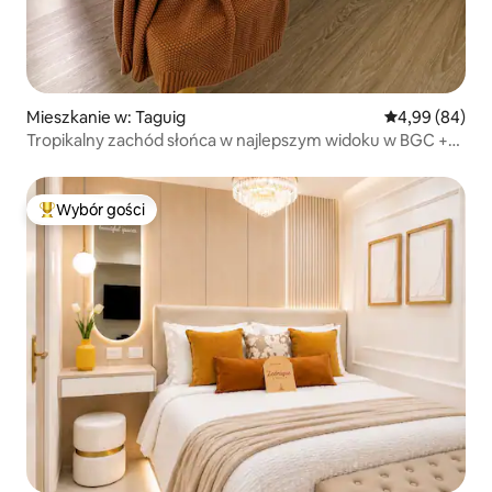
Mieszkanie w: Taguig
Średnia ocena:
4,99 (84)
Tropikalny zachód słońca w najlepszym widoku w BGC +
Netlfix
Wybór gości
Najpopularniejsze z kategorii Wybór gości