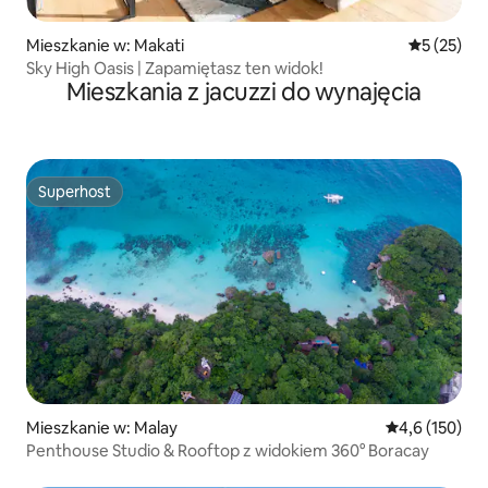
Mieszkanie w: Makati
Średnia oce
5 (25)
Sky High Oasis | Zapamiętasz ten widok!
Mieszkania z jacuzzi do wynajęcia
Superhost
Superhost
Mieszkanie w: Malay
Średnia ocena:
4,6 (150)
Penthouse Studio & Rooftop z widokiem 360° Boracay