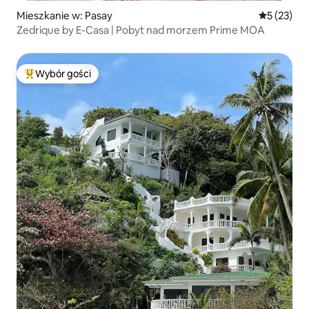
Mieszkanie w: Pasay
Średnia oce
5 (23)
Zedrique by E-Casa | Pobyt nad morzem Prime MOA
Wybór gości
Najpopularniejsze z kategorii Wybór gości