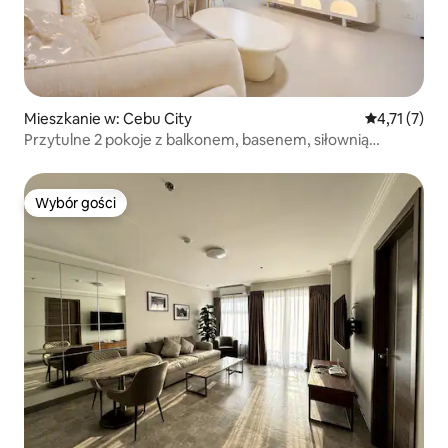
Mieszkanie w: Cebu City
Średnia ocen
4,71 (7)
Przytulne 2 pokoje z balkonem, basenem, siłownią
i szybkim Wi-Fi
Wybór gości
Wybór gości