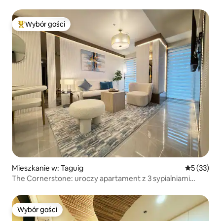
Wybór gości
Najpopularniejsze z kategorii Wybór gości
Mieszkanie w: Taguig
Średnia oce
5 (33)
The Cornerstone: uroczy apartament z 3 sypialniami
i pralką w Uptown BGC
Wybór gości
Wybór gości