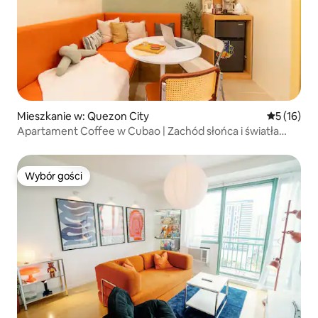
Mieszkanie w: Quezon City
Średnia oce
5 (16)
Apartament Coffee w Cubao | Zachód słońca i światła
miasta
Wybór gości
Wybór gości