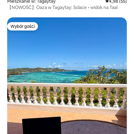
Mieszkanie w: Tagaytay
Średnia ocena:
4,98 (55)
【NOWOŚĆ】Oaza w Tagaytay: Solace • widok na Taal
Wybór gości
Wybór gości