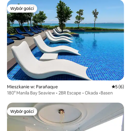
Wybór gości
Wybór gości
Mieszkanie w: Parañaque
Średnia oc
5 (6)
180° Manila Bay Seaview • 2BR Escape • Okada •Basen
Wybór gości
Wybór gości