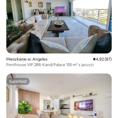
Mieszkanie w: Angeles
Średnia ocena:
4,92 (87)
Penthouse VIP 2BR-Kandi Palace 155 m² z jacuzzi
Superhost
Superhost