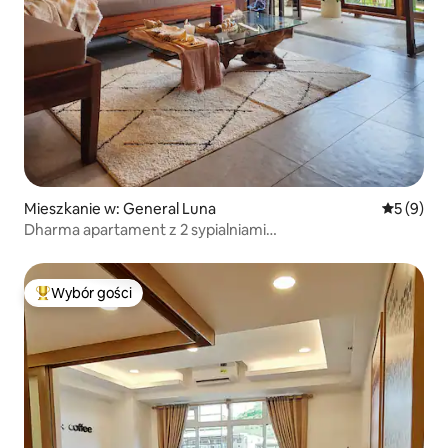
Mieszkanie w: General Luna
Średnia oc
5 (9)
Dharma apartament z 2 sypialniami
klimatyzacja/HW+basen i restauracja
Wybór gości
Najpopularniejsze z kategorii Wybór gości