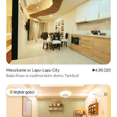
Mieszkanie w: Lapu-Lapu City
Średnia ocena:
4,95 (20)
Balai Ataw w nadmorskim domu Tambuli
Wybór gości
Najpopularniejsze z kategorii Wybór gości