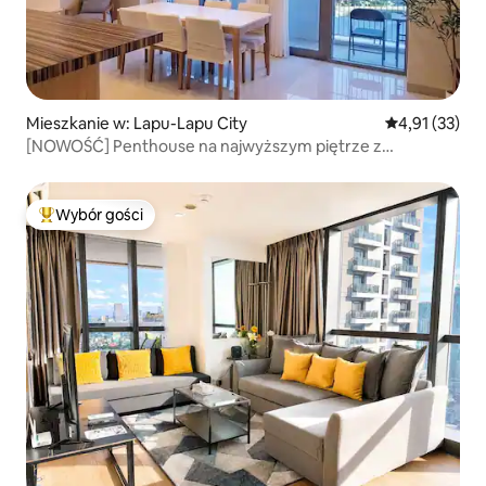
Mieszkanie w: Lapu-Lapu City
Średnia ocena:
4,91 (33)
[NOWOŚĆ] Penthouse na najwyższym piętrze z
panoramicznym widokiem na ocean / Idealny dla rodzin z
dziećmi / Basen / New Town Beach za darmo
Wybór gości
Najpopularniejsze z kategorii Wybór gości