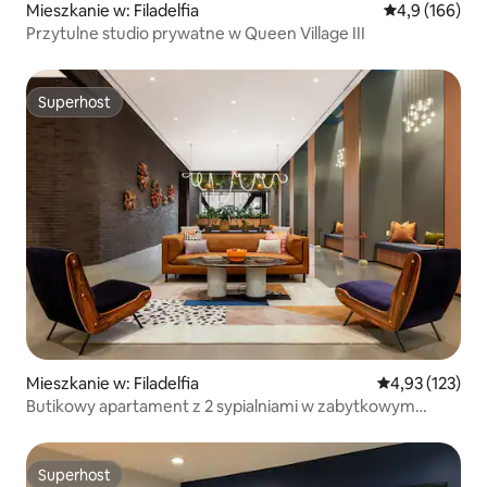
Mieszkanie w: Filadelfia
Średnia ocena:
4,9 (166)
Przytulne studio prywatne w Queen Village III
Superhost
Superhost
Mieszkanie w: Filadelfia
Średnia ocena: 
4,93 (123)
Butikowy apartament z 2 sypialniami w zabytkowym
Starym Mieście
Superhost
Superhost