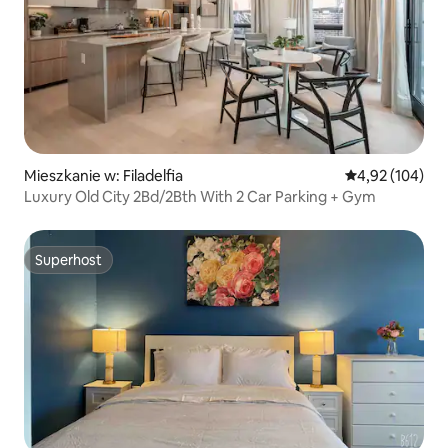
Mieszkanie w: Filadelfia
Średnia ocena: 
4,92 (104)
Luxury Old City 2Bd/2Bth With 2 Car Parking + Gym
Superhost
Superhost