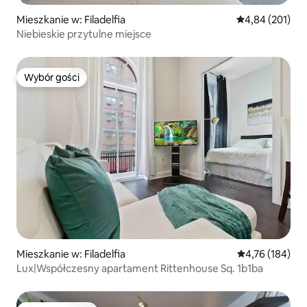
Mieszkanie w: Filadelfia
Średnia ocena: 
4,84 (201)
Niebieskie przytulne miejsce
Wybór gości
Wybór gości
Mieszkanie w: Filadelfia
Średnia ocena: 
4,76 (184)
Lux|Współczesny apartament Rittenhouse Sq. 1b1ba