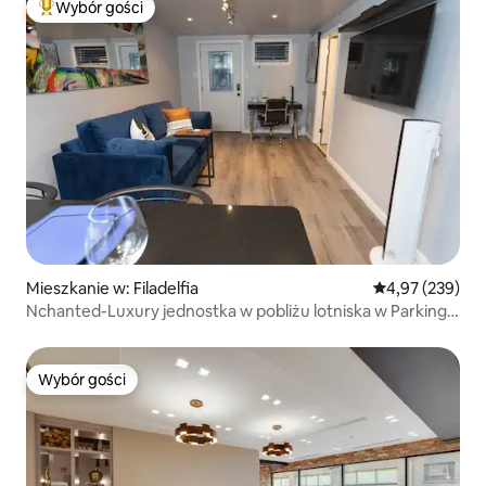
Wybór gości
Najpopularniejsze z kategorii Wybór gości
Mieszkanie w: Filadelfia
Średnia ocena: 
4,97 (239)
Nchanted-Luxury jednostka w pobliżu lotniska w Parking
& Yard
Wybór gości
Wybór gości