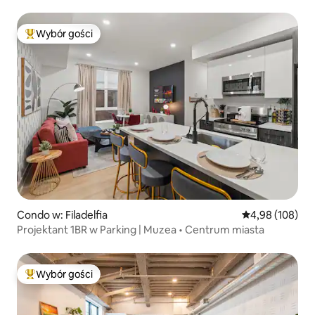
miasta
Wybór gości
Najpopularniejsze z kategorii Wybór gości
Condo w: Filadelfia
Średnia ocena: 
4,98 (108)
Projektant 1BR w Parking | Muzea • Centrum miasta
Wybór gości
Najpopularniejsze z kategorii Wybór gości