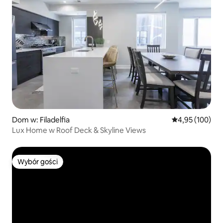
Dom w: Filadelfia
Średnia ocena: 
4,95 (100)
Lux Home w Roof Deck & Skyline Views
Wybór gości
Wybór gości