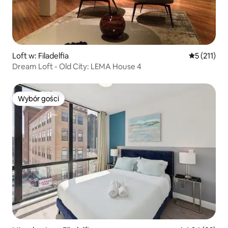
Loft w: Filadelfia
Średnia ocen
5 (211)
Dream Loft - Old City: LEMA House 4
Wybór gości
Wybór gości