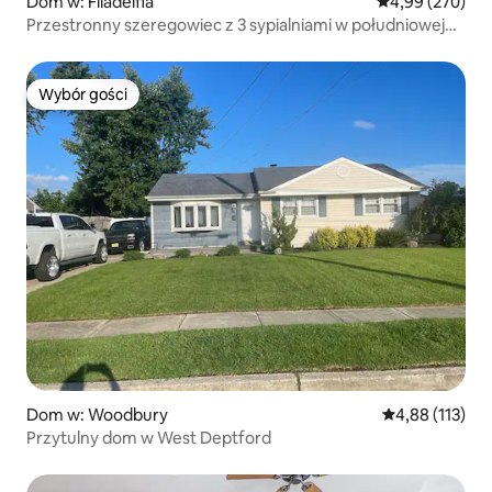
Dom w: Filadelfia
Średnia ocena: 
4,99 (270)
Przestronny szeregowiec z 3 sypialniami w południowej
Filadelfii
Wybór gości
Wybór gości
Dom w: Woodbury
Średnia ocena: 
4,88 (113)
Przytulny dom w West Deptford