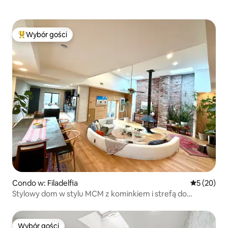
Wybór gości
Najpopularniejsze z kategorii Wybór gości
Condo w: Filadelfia
Średnia oce
5 (20)
Stylowy dom w stylu MCM z kominkiem i strefą do
spotkań
Wybór gości