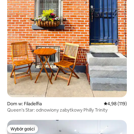
Dom w: Filadelfia
Średnia ocena: 
4,98 (119)
Queen's Star: odnowiony zabytkowy Philly Trinity
Wybór gości
Wybór gości