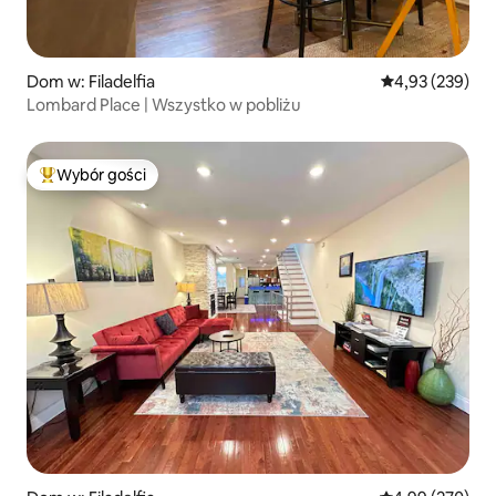
Dom w: Filadelfia
Średnia ocena: 
4,93 (239)
Lombard Place | Wszystko w pobliżu
Wybór gości
Najpopularniejsze z kategorii Wybór gości