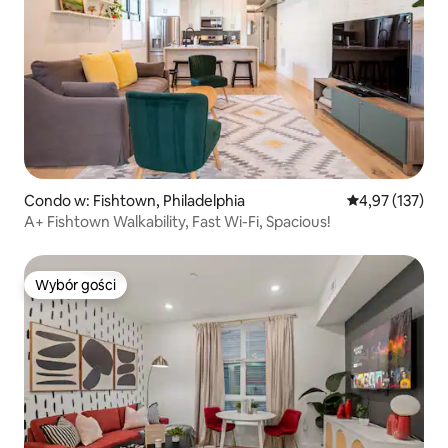
Condo w: Fishtown, Philadelphia
Średnia ocena: 
4,97 (137)
A+ Fishtown Walkability, Fast Wi-Fi, Spacious!
Wybór gości
Wybór gości