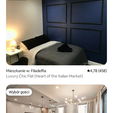
Mieszkanie w: Filadelfia
Średnia ocena: 
4,78 (458)
Luxury Chic Flat (Heart of the Italian Market)
Wybór gości
Wybór gości