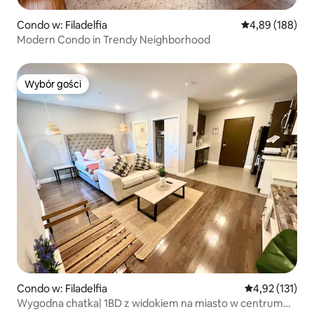
Condo w: Filadelfia
Średnia ocena: 
4,89 (188)
Modern Condo in Trendy Neighborhood
Wybór gości
Wybór gości
Condo w: Filadelfia
Średnia ocena: 
4,92 (131)
Wygodna chatka| 1BD z widokiem na miasto w centrum