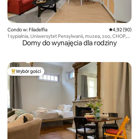
Condo w: Filadelfia
Średnia ocena:
4,92 (90)
1 sypialnia, Uniwersytet Pensylwanii, muzea, zoo, CHOP,
Domy do wynajęcia dla rodziny
Drexel, Rocky
Wybór gości
Najpopularniejsze z kategorii Wybór gości