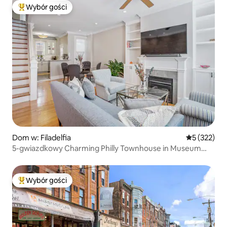
Wybór gości
Najpopularniejsze z kategorii Wybór gości
Dom w: Filadelfia
Średnia ocen
5 (322)
5-gwiazdkowy Charming Philly Townhouse in Museum
Area
Wybór gości
Najpopularniejsze z kategorii Wybór gości