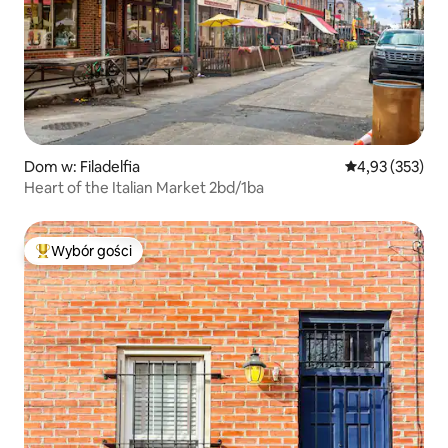
Dom w: Filadelfia
Średnia ocena: 
4,93 (353)
Heart of the Italian Market 2bd/1ba
Wybór gości
Najpopularniejsze z kategorii Wybór gości