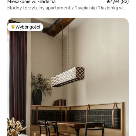
Mieszkanie w: Filadelfia
Średnia ocena:
4,94 (82)
Modny i przytulny apartament z 1 sypialnią i 1 łazienką w
Chinatown – 10
Wybór gości
Najpopularniejsze z kategorii Wybór gości