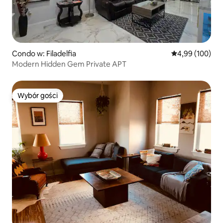
Condo w: Filadelfia
Średnia ocena: 
4,99 (100)
Modern Hidden Gem Private APT
Wybór gości
Wybór gości