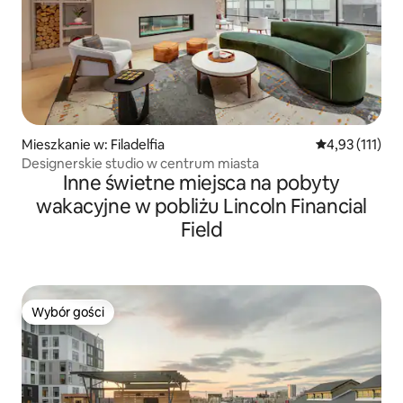
Mieszkanie w: Filadelfia
Średnia ocena: 
4,93 (111)
Designerskie studio w centrum miasta
Inne świetne miejsca na pobyty
wakacyjne w pobliżu Lincoln Financial
Field
Wybór gości
Wybór gości