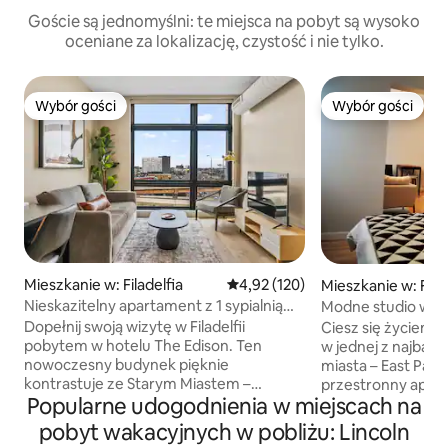
Goście są jednomyślni: te miejsca na pobyt są wysoko
oceniane za lokalizację, czystość i nie tylko.
Wybór gości
Wybór gości
Wybór gości
Wybór gości
Mieszkanie w: Filadelfia
Średnia ocena: 4,92 na 5, liczba 
4,92 (120)
Mieszkanie w: Filad
Nieskazitelny apartament z 1 sypialnią
Modne studio w dz
i tarasem na dachu | Stare Miasto | Widok
Philly
Dopełnij swoją wizytę w Filadelfii
Ciesz się życiem j
premium
pobytem w hotelu The Edison. Ten
w jednej z najbardz
nowoczesny budynek pięknie
miasta – East Pas
kontrastuje ze Starym Miastem –
przestronny apart
Popularne udogodnienia w miejscach na
znanym jako najbardziej historyczny
idealny na wypocz
obszar w kraju. W pobliżu znajdują się
samotnego podróż
pobyt wakacyjnych w pobliżu: Lincoln
najlepsze restauracje, sklepy,
spokojnego i relak