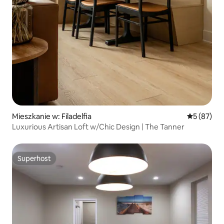
Mieszkanie w: Filadelfia
Średnia oce
5 (87)
Luxurious Artisan Loft w/Chic Design | The Tanner
Superhost
Superhost