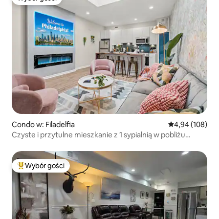
Wybór gości
Condo w: Filadelfia
Średnia ocena: 
4,94 (108)
Czyste i przytulne mieszkanie z 1 sypialnią w pobliżu
Liberty Bell i Riverfront
Wybór gości
Najpopularniejsze z kategorii Wybór gości