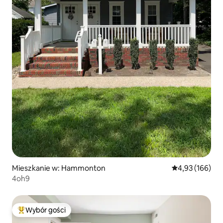
Mieszkanie w: Hammonton
Średnia ocena: 
4,93 (166)
4oh9
Wybór gości
Najpopularniejsze z kategorii Wybór gości