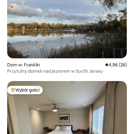
Dom w: Franklin
Średnia ocena:
4,96 (26)
Przytulny domek nad jeziorem w South Jersey
Wybór gości
Najpopularniejsze z kategorii Wybór gości