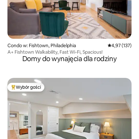
Condo w: Fishtown, Philadelphia
Średnia ocena: 
4,97 (137)
A+ Fishtown Walkability, Fast Wi-Fi, Spacious!
Domy do wynajęcia dla rodziny
Wybór gości
Najpopularniejsze z kategorii Wybór gości