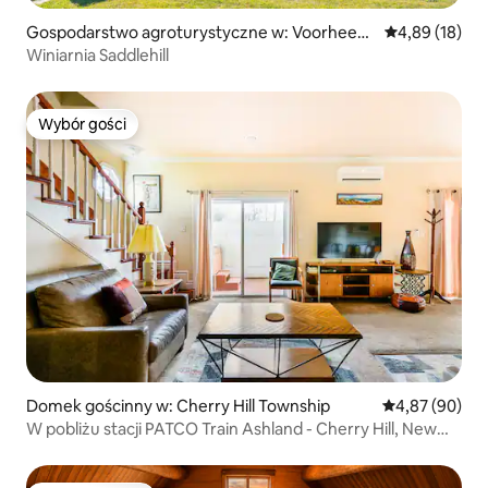
Gospodarstwo agroturystyczne w: Voorhees
Średnia ocena:
4,89 (18)
Township
Winiarnia Saddlehill
Wybór gości
Wybór gości
Domek gościnny w: Cherry Hill Township
Średnia ocena:
4,87 (90)
W pobliżu stacji PATCO Train Ashland - Cherry Hill, New
Jersey