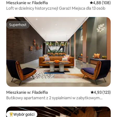
Mieszkanie w: Filadelfia
Średnia ocena: 
4,88 (108)
Loft w dzielnicy historycznej! Garaż! Miejsca dla 13 osób
Superhost
Superhost
Mieszkanie w: Filadelfia
Średnia ocena: 
4,93 (123)
Butikowy apartament z 2 sypialniami w zabytkowym
Starym Mieście
Wybór gości
Najpopularniejsze z kategorii Wybór gości