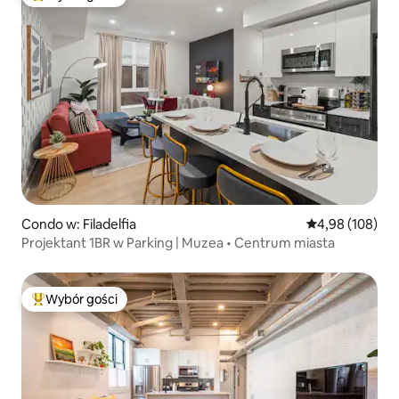
Najpopularniejsze z kategorii Wybór gości
Condo w: Filadelfia
Średnia ocena: 
4,98 (108)
Projektant 1BR w Parking | Muzea • Centrum miasta
Wybór gości
Najpopularniejsze z kategorii Wybór gości