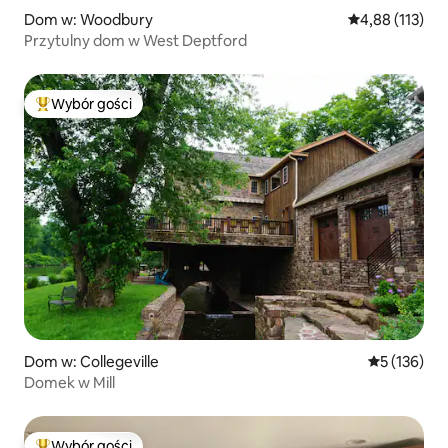
Dom w: Woodbury
Średnia ocena: 
4,88 (113)
Przytulny dom w West Deptford
Wybór gości
Najpopularniejsze z kategorii Wybór gości
Dom w: Collegeville
Średnia ocen
5 (136)
Domek w Mill
Wybór gości