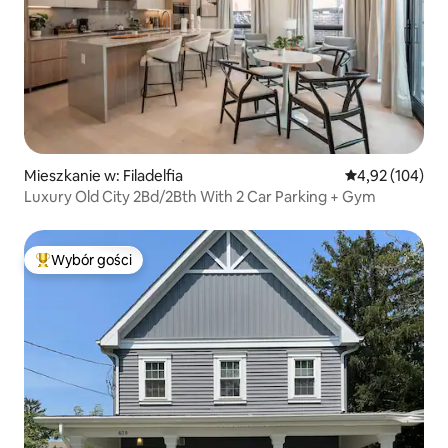
Mieszkanie w: Filadelfia
Średnia ocena: 
4,92 (104)
Luxury Old City 2Bd/2Bth With 2 Car Parking + Gym
Wybór gości
Najpopularniejsze z kategorii Wybór gości