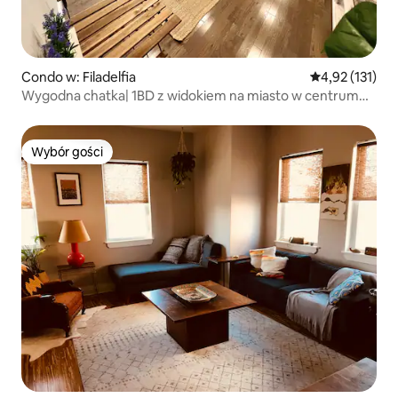
Condo w: Filadelfia
Średnia ocena: 
4,92 (131)
Wygodna chatka| 1BD z widokiem na miasto w centrum
miasta
Wybór gości
Wybór gości