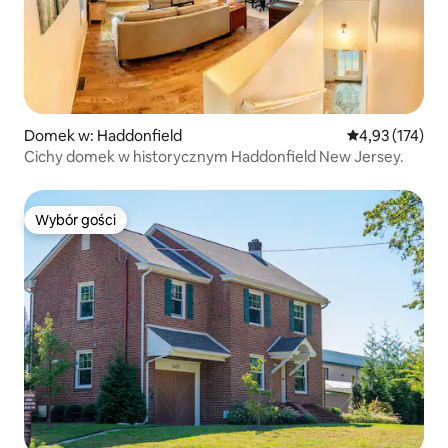
Domek w: Haddonfield
Średnia ocena: 
4,93 (174)
Cichy domek w historycznym Haddonfield New Jersey.
Wybór gości
Wybór gości