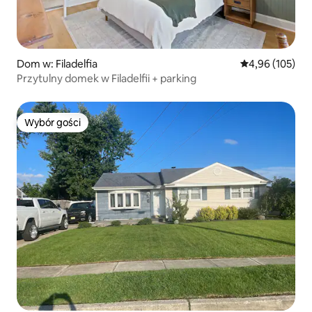
Dom w: Filadelfia
Średnia ocena: 
4,96 (105)
Przytulny domek w Filadelfii + parking
Wybór gości
Wybór gości