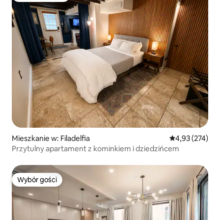
Mieszkanie w: Filadelfia
Średnia ocena: 
4,93 (274)
Przytulny apartament z kominkiem i dziedzińcem
Wybór gości
Wybór gości