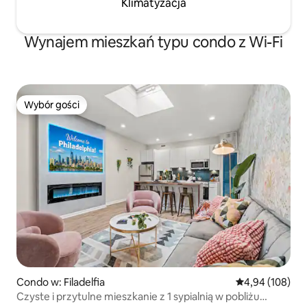
Klimatyzacja
Wynajem mieszkań typu condo z Wi-Fi
Wybór gości
Wybór gości
Condo w: Filadelfia
Średnia ocena: 
4,94 (108)
Czyste i przytulne mieszkanie z 1 sypialnią w pobliżu