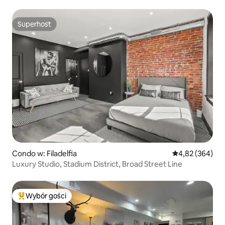
Liberty Bell i Riverfront
Superhost
Superhost
Condo w: Filadelfia
Średnia ocena: 
4,82 (364)
Luxury Studio, Stadium District, Broad Street Line
Wybór gości
Najpopularniejsze z kategorii Wybór gości