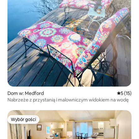
Dom w: Medford
Średnia oce
5 (15)
Nabrzeże z przystanią i malowniczym widokiem na wodę
Wybór gości
Wybór gości