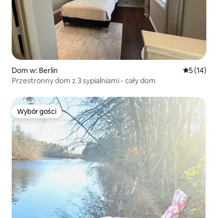
Dom w: Berlin
Średnia oce
5 (14)
Przestronny dom z 3 sypialniami - cały dom
Wybór gości
Wybór gości