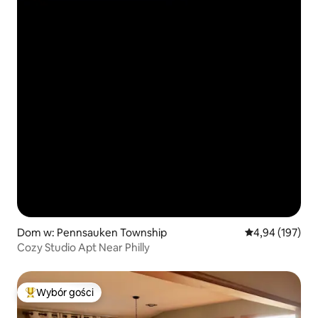
Dom w: Pennsauken Township
Średnia ocena: 
4,94 (197)
Cozy Studio Apt Near Philly
Wybór gości
Najpopularniejsze z kategorii Wybór gości