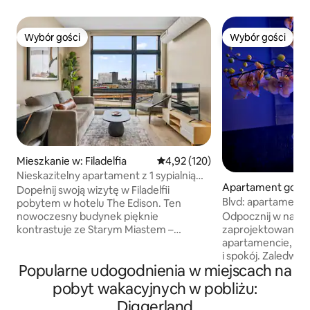
Wybór gości
Wybór gości
Wybór gości
Wybór gości
Mieszkanie w: Filadelfia
Średnia ocena: 4,92 na 5, liczba 
4,92 (120)
Nieskazitelny apartament z 1 sypialnią
Apartament gości
i tarasem na dachu | Stare Miasto | Widok
Dopełnij swoją wizytę w Filadelfii
nslow Township
Blvd: apartament 
premium
pobytem w hotelu The Edison. Ten
Odpocznij w nasz
nowoczesny budynek pięknie
zaprojektowanym
kontrastuje ze Starym Miastem –
apartamencie, kt
znanym jako najbardziej historyczny
i spokój. Zaledwie 
obszar w kraju. W pobliżu znajdują się
Popularne udogodnienia w miejscach na
i sklepów, a jedna
najlepsze restauracje, sklepy,
Prywatne wejście;
Independence Hall, Dzwon Wolności,
pobyt wakacyjnych w pobliżu:
połączony z naszy
Race Street Pier i inne atrakcje! Tylko
Diggerland
całkowicie do Twoj
10 minut jazdy Uberem na mecze Eagles,