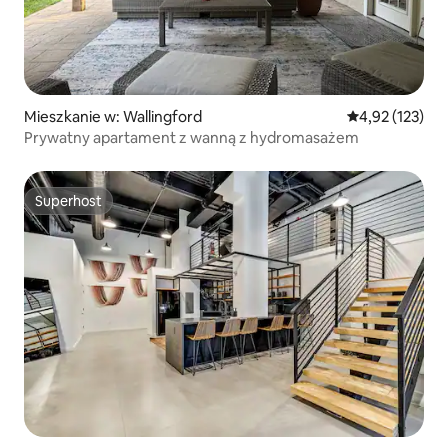
Mieszkanie w: Wallingford
Średnia ocena: 
4,92 (123)
Prywatny apartament z wanną z hydromasażem
Superhost
Superhost