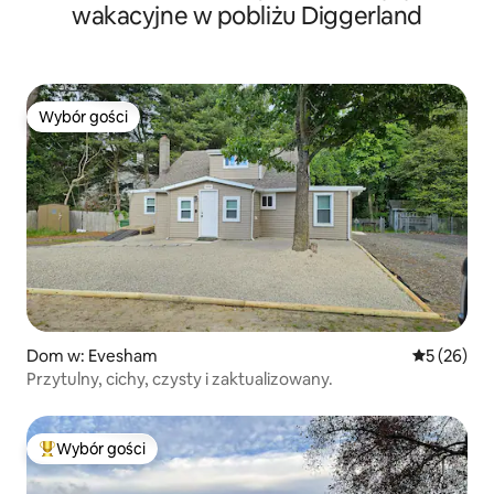
wakacyjne w pobliżu Diggerland
Wybór gości
Wybór gości
Dom w: Evesham
Średnia oce
5 (26)
Przytulny, cichy, czysty i zaktualizowany.
Wybór gości
Najpopularniejsze z kategorii Wybór gości