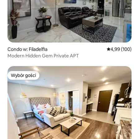
Condo w: Filadelfia
Średnia ocena: 
4,99 (100)
Modern Hidden Gem Private APT
Wybór gości
Wybór gości