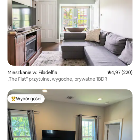
Mieszkanie w: Filadelfia
Średnia ocena: 
4,97 (220)
„The Flat” przytulne, wygodne, prywatne 1BDR
Wybór gości
Najpopularniejsze z kategorii Wybór gości