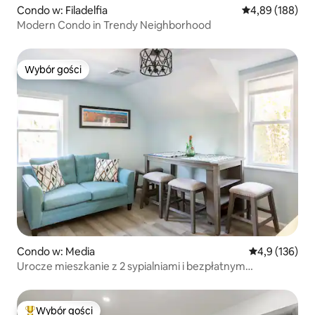
Condo w: Filadelfia
Średnia ocena: 
4,89 (188)
Modern Condo in Trendy Neighborhood
Wybór gości
Wybór gości
Condo w: Media
Średnia ocena:
4,9 (136)
Urocze mieszkanie z 2 sypialniami i bezpłatnym
parkingiem
Wybór gości