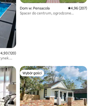
Dom w: Pensacola
Średnia ocena: 4,96 na 5
4,96 (207)
Spacer do centrum, ogrodzone
podwórko, gry, palenisko
rednia ocena: 4,93 na 5, liczba recenzji: 120
4,93 (120)
zynek.
Wybór gości
Wybór gości
Wybór gości