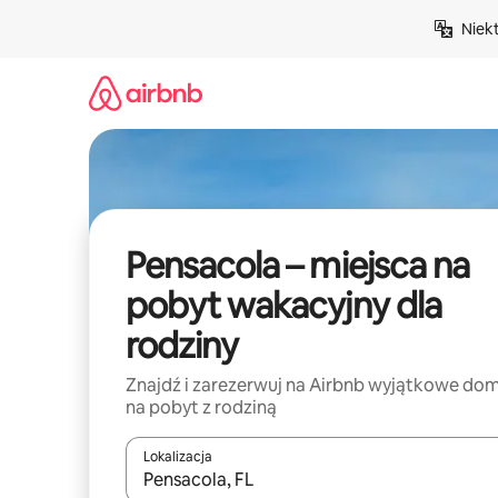
Przejdź
Niek
do
treści
Pensacola – miejsca na
pobyt wakacyjny dla
rodziny
Znajdź i zarezerwuj na Airbnb wyjątkowe do
na pobyt z rodziną
Lokalizacja
Gdy wyniki będą dostępne, możesz poruszać się p