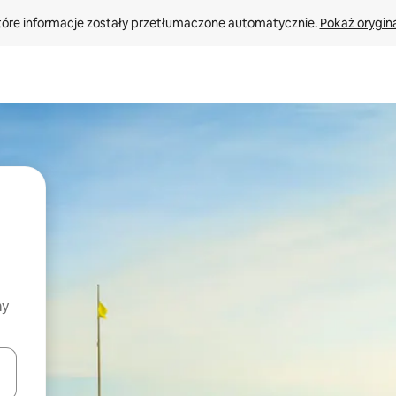
tóre informacje zostały przetłumaczone automatycznie. 
Pokaż orygina
my
o nich za pomocą klawiszy strzałek w górę i w dół lub przeglądać j