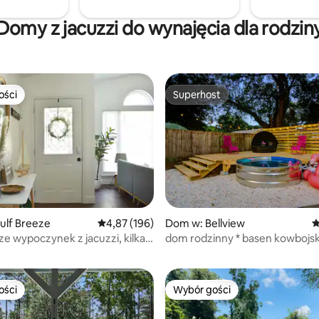
Domy z jacuzzi do wynajęcia dla rodzin
ości
Superhost
ości
Superhost
, liczba recenzji: 140
ulf Breeze
Średnia ocena: 4,87 na 5, liczba recenzji: 196
4,87 (196)
Dom w: Bellview
Ś
ze wypoczynek z jacuzzi, kilka
dom rodzinny * basen kowbojsk
plaży
*JACUZZI~Yard Games.
ości
Wybór gości
ości
Wybór gości