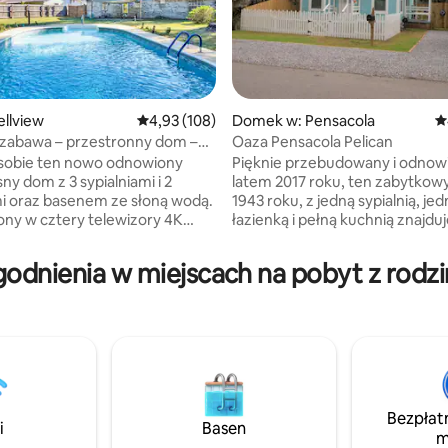
llview
Średnia ocena: 4,93 na 5, liczba recenzji: 108
4,93 (108)
Domek w: Pensacola
Ś
 zabawa – przestronny dom –
Oaza Pensacola Pelican
, liczba recenzji: 187
OHO – pokój gier i basen
 sobie ten nowo odnowiony
Pięknie przebudowany i odnow
y dom z 3 sypialniami i 2
latem 2017 roku, ten zabytkow
i oraz basenem ze słoną wodą.
1943 roku, z jedną sypialnią, jed
ny w cztery telewizory 4K
łazienką i pełną kuchnią znajduj
 Smart Home Security, rzutki,
klasycznym East Pensacola Hei
Keurig i K-cups. Telewizor w
dom o powierzchni 570 stóp
odnienia w miejscach na pobyt z rodzi
nostka jest idealna
kwadratowych znajduje się w
n lub małych grup szukających
bezpiecznej, rodzinnej, cichej d
 w pełni wyposażonej
Jego zacieniony palmami dziedz
ni – niezależnie od tego, czy
dużym tarasem, grillem gazow
 w interesach, potrzebujesz
miejscami do siedzenia i hamak
wego domu, czy po prostu
dogodnie usytuowany zaledwie 
się wakacyjnymi miejscami, z
minut od autostrady międzysta
ynie Pensacola i Floryda.
lotniska Pensacola, centrum mia
Bezpłat
i
Basen
Beach i Perdido Key to 17 mil i
pięknych, cukrowo-białych plaż
m
turkusowej wody.