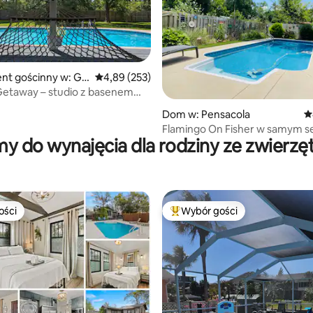
nt gościnny w: Gu
Średnia ocena: 4,89 na 5, liczba recenzji: 253
4,89 (253)
Getaway – studio z basenem
z hydromasażem
 liczba recenzji: 258
Dom w: Pensacola
Ś
Flamingo On Fisher w samym s
y do wynajęcia dla rodziny ze zwierzę
Pensacoli
ości
Wybór gości
ości
Najpopularniejsze z kategorii 