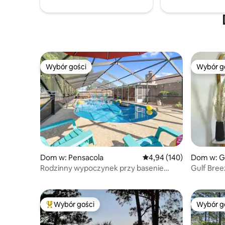
Bridge. Bezpłatny parking. ZAKAZ
PALENIA!
Wybór gości
Wybór g
Wybór gości
Wybór g
Dom w: Pensacola
Średnia ocena: 4,94 na 5
4,94 (140)
Dom w: G
Rodzinny wypoczynek przy basenie
Gulf Bree
z wanną z hydromasażem i salonem gier
minut do 
Wybór gości
Wybór g
Najpopularniejsze z kategorii Wybór gości
Wybór g