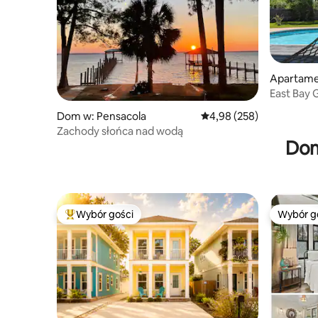
Apartame
lf Breeze
East Bay 
i wanną 
Dom w: Pensacola
Średnia ocena: 4,98 na 5,
4,98 (258)
Zachody słońca nad wodą
Dom
Wybór gości
Wybór g
Najpopularniejsze z kategorii Wybór gości
Wybór g