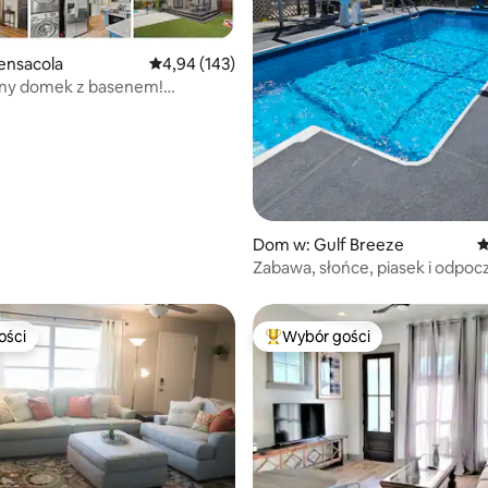
, liczba recenzji: 219
ensacola
Średnia ocena: 4,94 na 5, liczba recenzji: 143
4,94 (143)
zny domek z basenem!
 dla psów
Dom w: Gulf Breeze
Ś
Zabawa, słońce, piasek i odpoc
Miłego pobytu z nami.
ości
Wybór gości
ości
Najpopularniejsze z kategorii 