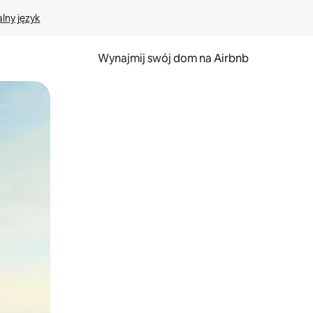
lny język
Wynajmij swój dom na Airbnb
e za pomocą gestów dotykowych lub przesuwania.