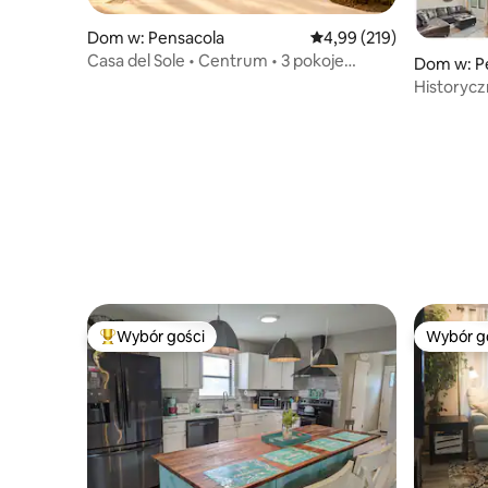
Dom w: Pensacola
Średnia ocena: 4,99 na 5
4,99 (219)
Casa del Sole • Centrum • 3 pokoje
Dom w: P
z łazienką • Zwierzęta mile widziane
Historyc
Przyjazny
Wybór gości
Wybór g
Najpopularniejsze z kategorii Wybór gości
Wybór g