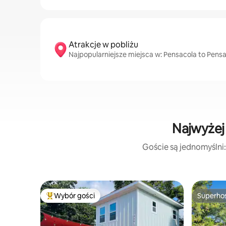
Atrakcje w pobliżu
Najpopularniejsze miejsca w: Pensacola to Pens
Najwyżej
Goście są jednomyślni:
Wybór gości
Superho
Najpopularniejsze z kategorii Wybór gości
Superho