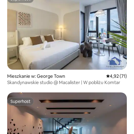
Superhost
Mieszkanie w: George Town
Średnia ocena:
4,92 (71)
Skandynawskie studio @ Macalister | W pobliżu Komtar
Superhost
Superhost