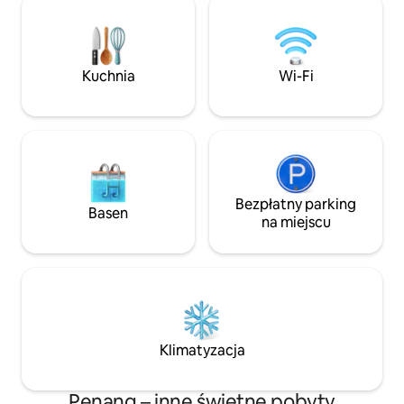
światłem przestrzeniach,
szybkie Wi-Fi i be
zaprojektowanych z myślą o komforcie
Dogodna lokalizacj
i cieple, z drewnianymi meblami w stylu
od Gurney Plaza, 
balijskim i żywymi dziełami sztuki. Odkryj
Gurney Drive i Ge
Kuchnia
Wi-Fi
wyjątkowe miejsce na wypoczynek
jest to idealna baz
z niezawodną obsługą i przemyślanymi
zwiedzanie, podró
udogodnieniami.
pobyty medyczne
Bezpłatny parking
Basen
na miejscu
Klimatyzacja
Penang – inne świetne pobyty