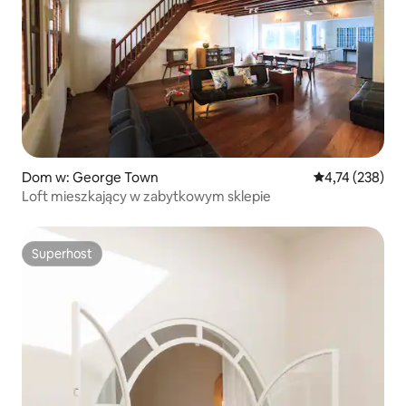
Dom w: George Town
Średnia ocena: 
4,74 (238)
Loft mieszkający w zabytkowym sklepie
Superhost
Superhost