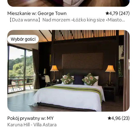
Mieszkanie w: George Town
Średnia ocena: 
4,79 (247)
【Duża wanna】Nad morzem •Łóżko king size •Miasto
•Pobyt dla par
Wybór gości
Wybór gości
Pokój prywatny w: MY
Średnia ocena:
4,96 (23)
Karuna Hill - Villa Astara