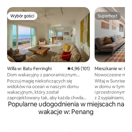
Wybór gości
Superhost
Wybór gości
Superhost
Willa w: Batu Ferringhi
Średnia ocena: 4,96 na 5, liczba 
4,96 (101)
Mieszkanie w: Ge
Dom wakacyjny z panoramicznym
Nowoczesne mies
widokiem na morze
sypialniami
Poczuj magię niekończących się
Witaj w Sunrise @ 
w SunriseGurney|
widoków na ocean w naszym domu
w domu w tym n
parking
wakacyjnym, który został
i przestronnym a
zaprojektowany tak, aby każda chwila
z 2 sypialniami, 
Popularne udogodnienia w miejscach na
była niezapomniana. Nasza willa oferuje
maksymalnie 5 osó
panoramiczne widoki na morze, tworząc
naturalnym świetl
wakacje w: Penang
zapierające dech w piersiach tło dla
widoku na miasto, 
rodzin i przyjaciół, którzy mogą tu
w przytulnym salo
tworzyć niezapomniane wspomnienia.
spędzonym na zwi
Zbierz się w otwartych, wypełnionych
W apartamencie jes