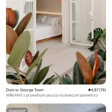
Dom w: George Town
Średnia ocena:
4,87 (76)
Willa Mint z prywatnym jacuzzi na świeżym powietrzu
Superhost