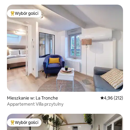
Wybór gości
Najpopularniejsze z kategorii Wybór gości
Mieszkanie w: La Tronche
Średnia ocena: 
4,96 (212)
Appartement Villa przytulny
Wybór gości
Najpopularniejsze z kategorii Wybór gości