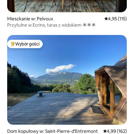
Mieszkanie w: Pelvoux
Średnia ocena: 
4,95 (115)
Przytulne w Ecrins, taras z widokiem 🌟🌟🌟
Wybór gości
Najpopularniejsze z kategorii Wybór gości
Dom kopułowy w: Saint-Pierre-d'Entremont
Średnia ocena: 
4,99 (162)