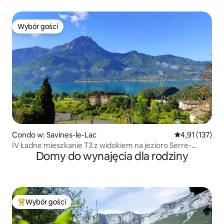
Wybór gości
Wybór gości
Condo w: Savines-le-Lac
Średnia ocena: 
4,91 (137)
IV Ładne mieszkanie T3 z widokiem na jezioro Serre-
Domy do wynajęcia dla rodziny
Ponçon
Wybór gości
Najpopularniejsze z kategorii Wybór gości