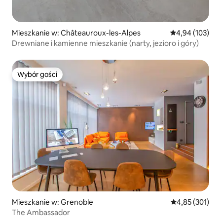
Mieszkanie w: Châteauroux-les-Alpes
Średnia ocena: 
4,94 (103)
Drewniane i kamienne mieszkanie (narty, jezioro i góry)
Wybór gości
Wybór gości
Mieszkanie w: Grenoble
Średnia ocena: 
4,85 (301)
The Ambassador