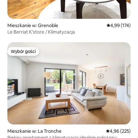
Mieszkanie w: Grenoble
Średnia ocena: 
4,99 (174)
Le Berriat K'store / Klimatyzacja
Wybór gości
Wybór gości
Mieszkanie w: La Tronche
Średnia ocena: 
4,96 (225)
Piękny apartament z klimatyzacją idealnie położony