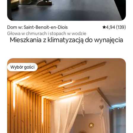
Dom w: Saint-Benoit-en-Diois
Średnia ocena: 
4,94 (139)
Głowa w chmurach i stopach w wodzie
Mieszkania z klimatyzacją do wynajęcia
Wybór gości
Wybór gości