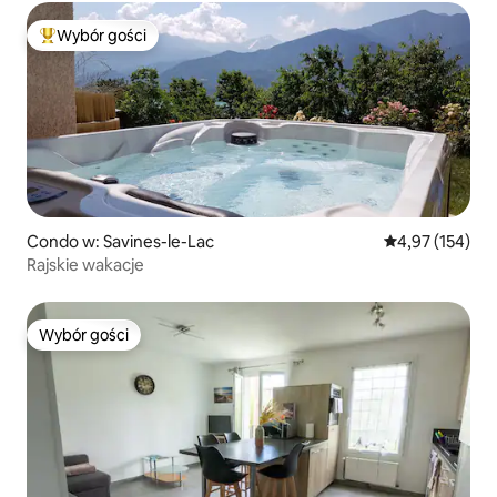
Wybór gości
Najpopularniejsze z kategorii Wybór gości
Condo w: Savines-le-Lac
Średnia ocena: 
4,97 (154)
Rajskie wakacje
Wybór gości
Wybór gości