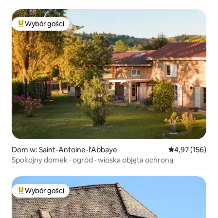
Wybór gości
Najpopularniejsze z kategorii Wybór gości
Dom w: Saint-Antoine-l'Abbaye
Średnia ocena: 
4,97 (156)
Spokojny domek · ogród · wioska objęta ochroną
Wybór gości
Najpopularniejsze z kategorii Wybór gości