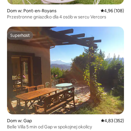
Dom w: Pont-en-Royans
Średnia ocena: 
4,96 (108)
Przestronne gniazdko dla 4 osób w sercu Vercors
Superhost
Superhost
Dom w: Gap
Średnia ocena: 
4,83 (352)
Belle Villa 5 min od Gap w spokojnej okolicy