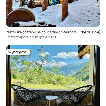
Pasterska chata w: Saint-Martin-en-Vercors
Średnia ocena: 
4,98 (254)
Chata trapera od sierpnia 2020
Wybór gości
Wybór gości