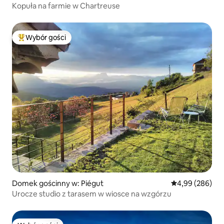
Kopuła na farmie w Chartreuse
Wybór gości
Najpopularniejsze z kategorii Wybór gości
Domek gościnny w: Piégut
Średnia ocena: 4
4,99 (286)
Urocze studio z tarasem w wiosce na wzgórzu