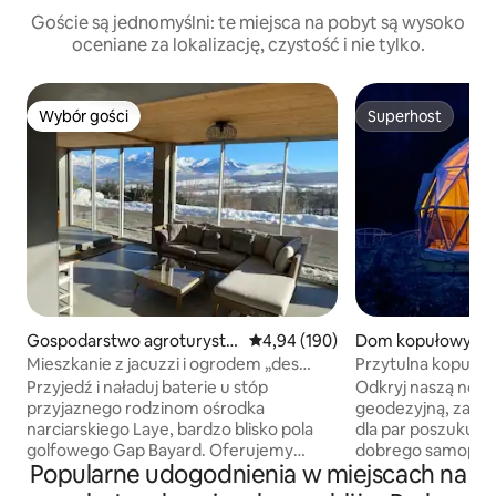
Goście są jednomyślni: te miejsca na pobyt są wysoko
oceniane za lokalizację, czystość i nie tylko.
Wybór gości
Superhost
Wybór gości
Superhost
Gospodarstwo agroturysty
Średnia ocena: 4,94 na 5, liczba 
4,94 (190)
Dom kopułowy w:
czne w: Laye
Mieszkanie z jacuzzi i ogrodem „des
Przytulna kopuła
grands prés”
z hydromasażem
Przyjedź i naładuj baterie u stóp
Odkryj naszą now
przyjaznego rodzinom ośrodka
geodezyjną, zapro
narciarskiego Laye, bardzo blisko pola
dla par poszukując
golfowego Gap Bayard. Oferujemy
dobrego samopocz
Popularne udogodnienia w miejscach na
komfortowy, niezależny, parterowy
idylliczne otocze
domek o powierzchni prawie 90 m²,
spędzić wyjątkow