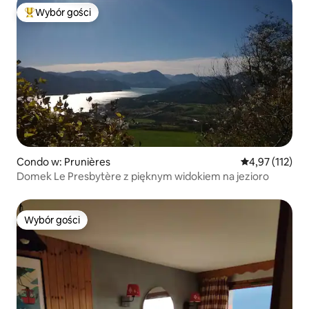
Wybór gości
Najpopularniejsze z kategorii Wybór gości
Condo w: Prunières
Średnia ocena: 
4,97 (112)
Domek Le Presbytère z pięknym widokiem na jezioro
Wybór gości
Wybór gości