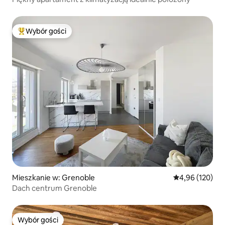
Wybór gości
Najpopularniejsze z kategorii Wybór gości
Mieszkanie w: Grenoble
Średnia ocena: 
4,96 (120)
Dach centrum Grenoble
Wybór gości
Wybór gości