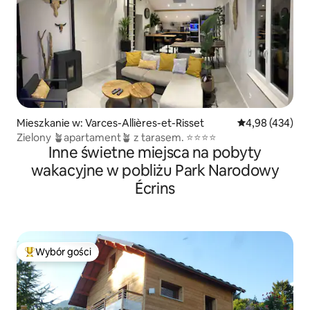
Mieszkanie w: Varces-Allières-et-Risset
Średnia ocena: 
4,98 (434)
Zielony 🪴apartament🪴 z tarasem. ⭐️⭐️⭐️⭐️
Inne świetne miejsca na pobyty
wakacyjne w pobliżu Park Narodowy
Écrins
Wybór gości
Najpopularniejsze z kategorii Wybór gości