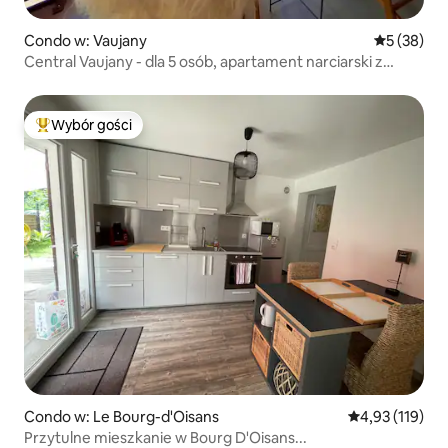
Condo w: Vaujany
Średnia oce
5 (38)
Central Vaujany - dla 5 osób, apartament narciarski z
dwoma łóżkami
Wybór gości
Najpopularniejsze z kategorii Wybór gości
Condo w: Le Bourg-d'Oisans
Średnia ocena: 
4,93 (119)
Przytulne mieszkanie w Bourg D'Oisans...