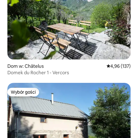
Dom w: Châtelus
Średnia ocena: 
4,96 (137)
Domek du Rocher 1 - Vercors
Wybór gości
Wybór gości