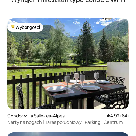
Wybór gości
Najpopularniejsze z kategorii Wybór gości
Condo w: La Salle-les-Alpes
Średnia ocena:
4,92 (64)
Narty na nogach | Taras południowy | Parking | Centrum