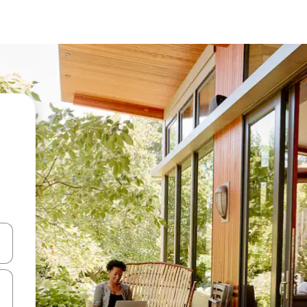
a
o nich za pomocą klawiszy strzałek w górę i w dół lub przeglądać j