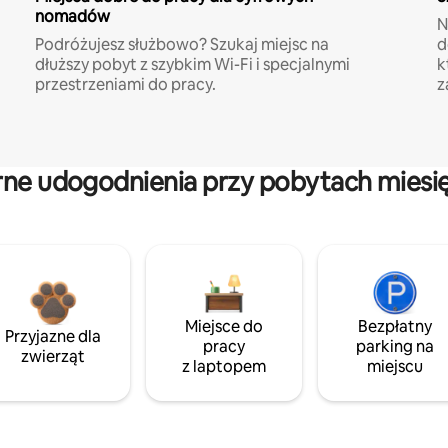
nomadów
N
Podróżujesz służbowo? Szukaj miejsc na
d
dłuższy pobyt z szybkim Wi-Fi i specjalnymi
k
przestrzeniami do pracy.
z
rne udogodnienia przy pobytach miesi
Miejsce do
Bezpłatny
Przyjazne dla
pracy
parking na
zwierząt
z laptopem
miejscu