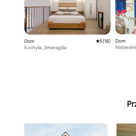
Dom
Dom
Średnia ocena: 5 na 
5 (18)
Niebieski
Kochylia_Smaragdia
Pr