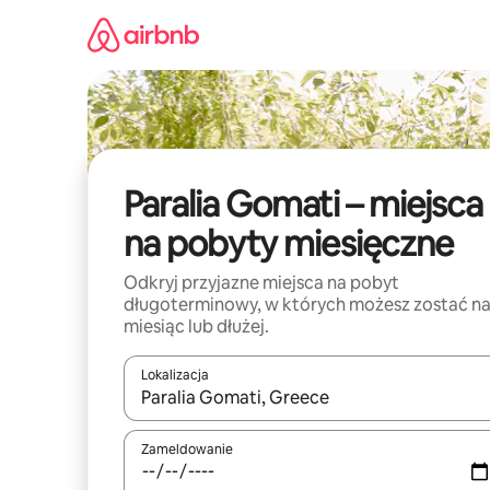
Przejdź
do
treści
Paralia Gomati – miejsca
na pobyty miesięczne
Odkryj przyjazne miejsca na pobyt
długoterminowy, w których możesz zostać n
miesiąc lub dłużej.
Lokalizacja
Gdy wyniki będą dostępne, możesz poruszać się p
Zameldowanie