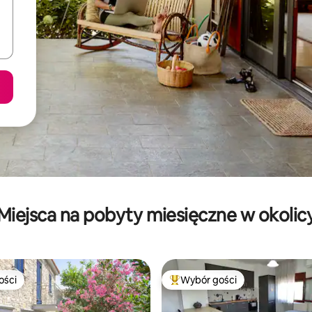
Miejsca na pobyty miesięczne w okolic
ości
Wybór gości
ości
Najpopularniejsze z kategorii 