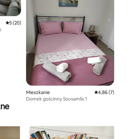
Średnia ocena: 5 na 5, liczba recenzji: 20
5 (20)
s
Mieszkanie
Średnia ocena: 4,86 na
4,86 (7)
Domek gościnny Sousamlis 1
zne