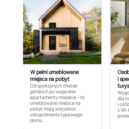
W pełni umeblowane
Osob
miejsca na pobyt
i spe
tury
Od spokojnych chatek
górskich po wygodne
Wygo
apartamenty miejskie – te
dla 
umeblowane miejsca na
i osó
pobyt mają wszystkie
z Wi-
udogodnienia typowego
przes
domu.