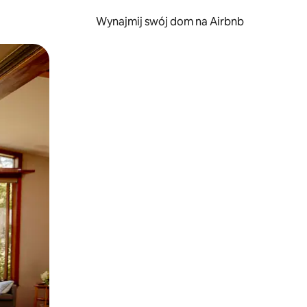
Wynajmij swój dom na Airbnb
e za pomocą gestów dotykowych lub przesuwania.