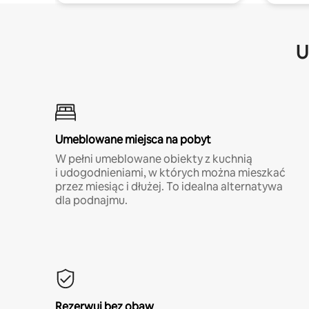
U
Umeblowane miejsca na pobyt
W pełni umeblowane obiekty z kuchnią
i udogodnieniami, w których można mieszkać
przez miesiąc i dłużej. To idealna alternatywa
dla podnajmu.
Rezerwuj bez obaw