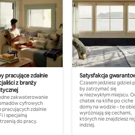
y pracujące zdalnie
Satysfakcja gwaranto
cjaliści z branży
Czasem jedziesz gdzieś p
by zatrzymać się
stycznej
w niezwykłym miejscu. O
dne zakwaterowanie
chatek na klifie po ciche
nomadów cyfrowych
domy na wodzie – te obi
b pracujących zdalnie
wyróżniają się cechami,
Fi i specjalną
których nie znajdziesz ni
trzenią do pracy.
indziej.