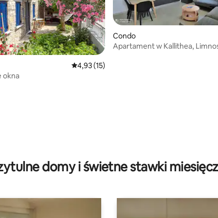
Condo
Apartament w Kallithea, Limno
Średnia ocena: 4,93 na 5, liczba recenzji: 15
4,93 (15)
5, liczba recenzji: 18
e okna
zytulne domy i świetne stawki miesięc