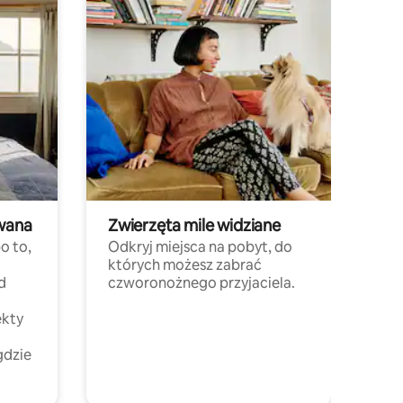
wana
Zwierzęta mile widziane
o to,
Odkryj miejsca na pobyt, do
których możesz zabrać
d
czworonożnego przyjaciela.
ekty
gdzie