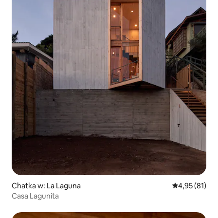
Chatka w: La Laguna
Średnia ocena:
4,95 (81)
Casa Lagunita