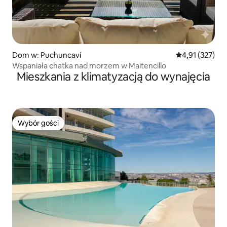
Dom w: Puchuncaví
Średnia ocena: 
4,91 (327)
Wspaniała chatka nad morzem w Maitencillo
Mieszkania z klimatyzacją do wynajęcia
Wybór gości
Wybór gości