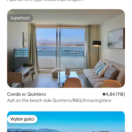
Superhost
Superhost
Condo w: Quintero
Średnia ocena: 
4,84 (116)
Apt on the beach side Quintero/BBQ/AmazingView
Wybór gości
Wybór gości