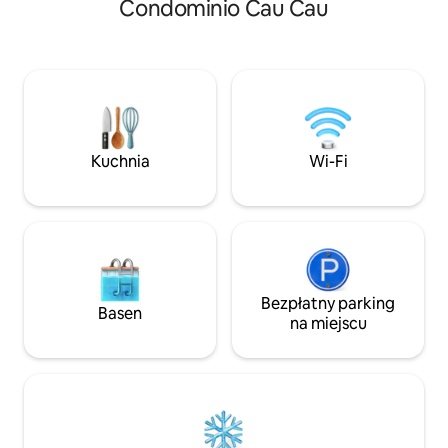
Condominio Cau Cau
tak, aby od momentu przyjazdu
2: jedno łóżko poje
zapewniało Ci komfort: naturalne
pełna kuchnia z bl
światło przez cały dzień oraz taras, na
okapem, blendere
którym można delektować się
czajnikiem elektryczny, tradycyjny
śniadaniami nad oceanem i podziwiać
czajnik, elektrycz
zachody słońca. ✔ Umeblowane
toster. - taras z gr
i wyposażone mieszkanie ✔ Taras
drzewny. - telewiz
z widokiem na ocean ✔ Wi-Fi i telewizor
futon i jadalnia
Kuchnia
Wi-Fi
✔ - Zaopatrzona kuchnia ✔ Centralne
ogrzewanie (od maja do października)
Bezpłatny parking
Basen
na miejscu