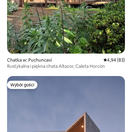
Chatka w: Puchuncaví
Średnia ocena:
4,94 (83)
Rustykalna i piękna chata Altazor, Caleta Horcón
Wybór gości
Wybór gości