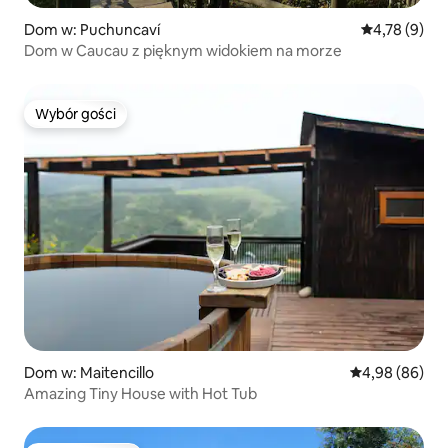
Dom w: Puchuncaví
Średnia ocena
4,78 (9)
Dom w Caucau z pięknym widokiem na morze
Wybór gości
Wybór gości
Dom w: Maitencillo
Średnia ocena:
4,98 (86)
Amazing Tiny House with Hot Tub