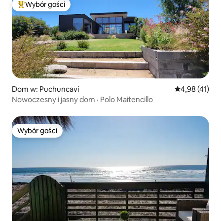
Wybór gości
Najpopularniejsze z kategorii Wybór gości
Dom w: Puchuncaví
Średnia ocena:
4,98 (41)
Nowoczesny i jasny dom · Polo Maitencillo
Wybór gości
Wybór gości