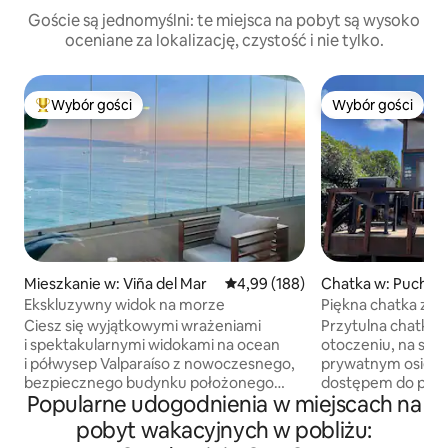
Goście są jednomyślni: te miejsca na pobyt są wysoko
oceniane za lokalizację, czystość i nie tylko.
Wybór gości
Wybór gości
Najpopularniejsze z kategorii Wybór gości
Wybór gości
Mieszkanie w: Viña del Mar
Średnia ocena: 4,99 na 5, liczba 
4,99 (188)
Chatka w: Puchun
Ekskluzywny widok na morze
Piękna chatka z l
Maitencillo.
Ciesz się wyjątkowymi wrażeniami
Przytulna chatka 
i spektakularnymi widokami na ocean
otoczeniu, na styk
i półwysep Valparaíso z nowoczesnego,
prywatnym osiedlu
bezpiecznego budynku położonego
dostępem do plaży,
Popularne udogodnienia w miejscach na
w pobliżu restauracji i innych miejsc,
Luna, pomiędzy Hor
gdzie można coś zjeść. Każde
sypialnie 1 łazienka
pobyt wakacyjnych w pobliżu:
pomieszczenie zostało zaprojektowane
małżeńskie (łóżko d