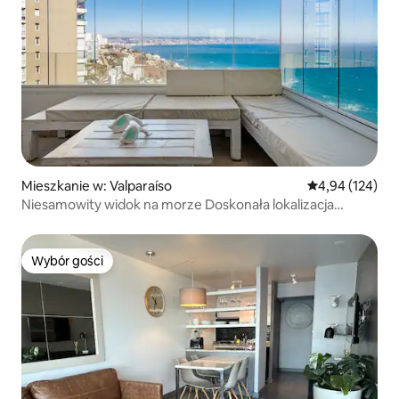
Mieszkanie w: Valparaíso
Średnia ocena: 
4,94 (124)
Niesamowity widok na morze Doskonała lokalizacja
w Reñaca
Wybór gości
Wybór gości