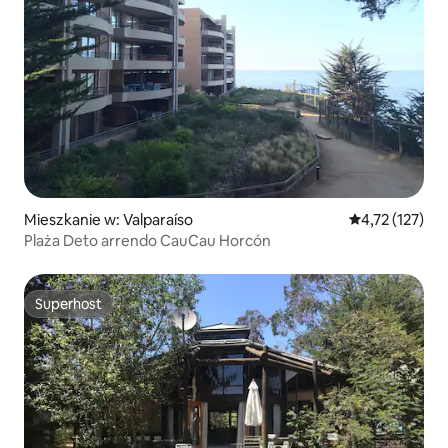
Mieszkanie w: Valparaíso
Średnia ocena: 
4,72 (127)
Plaża Deto arrendo CauCau Horcón
Superhost
Superhost