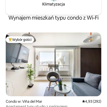
Klimatyzacja
Wynajem mieszkań typu condo z Wi-Fi
Wybór gości
Najpopularniejsze z kategorii Wybór gości
Condo w: Viña del Mar
Średnia ocena: 
4,93 (292)
Apartament typu studio z parkingiem