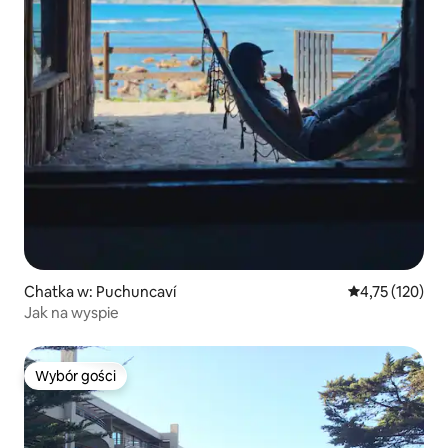
Chatka w: Puchuncaví
Średnia ocena: 
4,75 (120)
Jak na wyspie
Wybór gości
Wybór gości