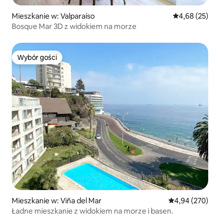
Mieszkanie w: Valparaíso
Średnia ocena:
4,68 (25)
Bosque Mar 3D z widokiem na morze
Wybór gości
Wybór gości
Mieszkanie w: Viña del Mar
Średnia ocena: 
4,94 (270)
Ładne mieszkanie z widokiem na morze i basen.