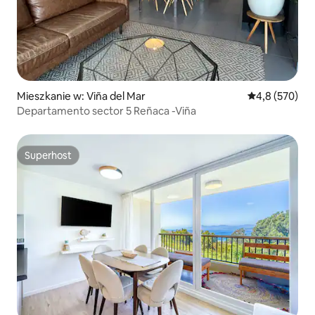
Mieszkanie w: Viña del Mar
Średnia ocena:
4,8 (570)
Departamento sector 5 Reñaca -Viña
Superhost
Superhost