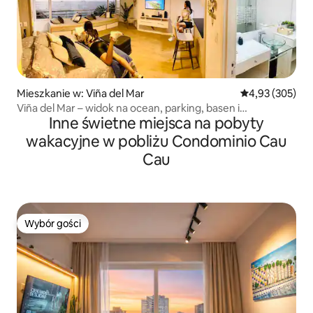
Mieszkanie w: Viña del Mar
Średnia ocena: 
4,93 (305)
Viña del Mar – widok na ocean, parking, basen i
Inne świetne miejsca na pobyty
klimatyzacja
wakacyjne w pobliżu Condominio Cau
Cau
Wybór gości
Wybór gości