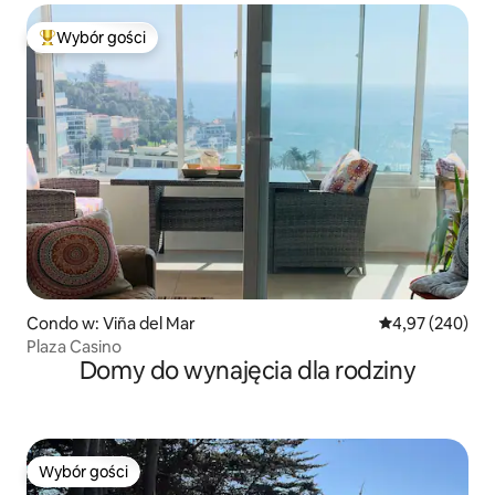
Wybór gości
Najpopularniejsze z kategorii Wybór gości
Condo w: Viña del Mar
Średnia ocena: 
4,97 (240)
Plaza Casino
Domy do wynajęcia dla rodziny
Wybór gości
Wybór gości