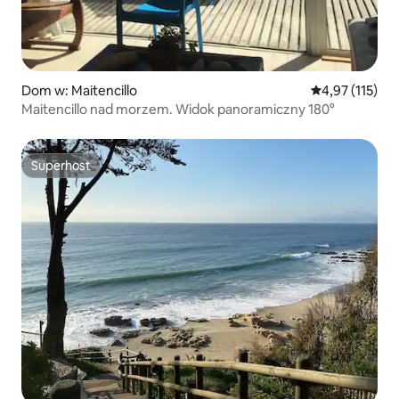
Dom w: Maitencillo
Średnia ocena: 
4,97 (115)
Maitencillo nad morzem. Widok panoramiczny 180°
Superhost
Superhost