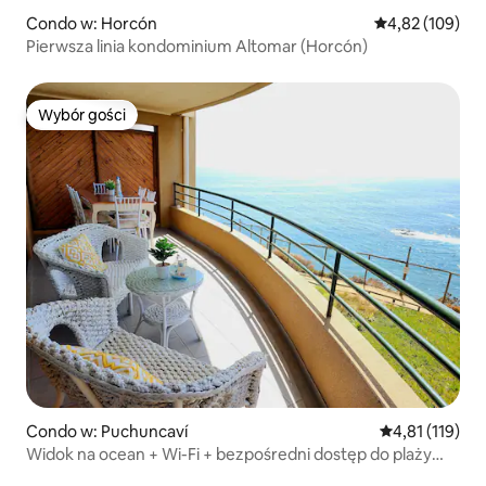
Condo w: Horcón
Średnia ocena: 
4,82 (109)
Pierwsza linia kondominium Altomar (Horcón)
Wybór gości
Wybór gości
Condo w: Puchuncaví
Średnia ocena: 
4,81 (119)
Widok na ocean + Wi-Fi + bezpośredni dostęp do plaży
Cau Cau