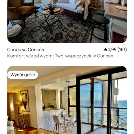
Condo w: Concón
Średnia ocena: 
4,99 (161)
Komfort wśród wydm: Twój wypoczynek w Concón
Wybór gości
Wybór gości