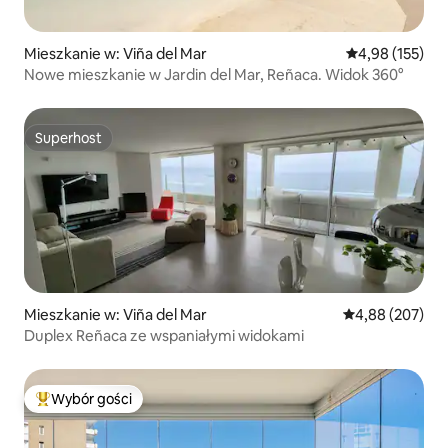
Mieszkanie w: Viña del Mar
Średnia ocena: 
4,98 (155)
Nowe mieszkanie w Jardin del Mar, Reñaca. Widok 360°
Superhost
Superhost
Mieszkanie w: Viña del Mar
Średnia ocena: 
4,88 (207)
Duplex Reñaca ze wspaniałymi widokami
Wybór gości
Najpopularniejsze z kategorii Wybór gości