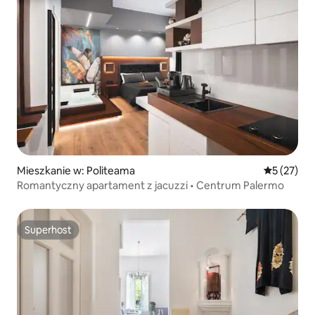
Mieszkanie w: Politeama
Średnia oce
5 (27)
Romantyczny apartament z jacuzzi • Centrum Palermo
Superhost
Superhost