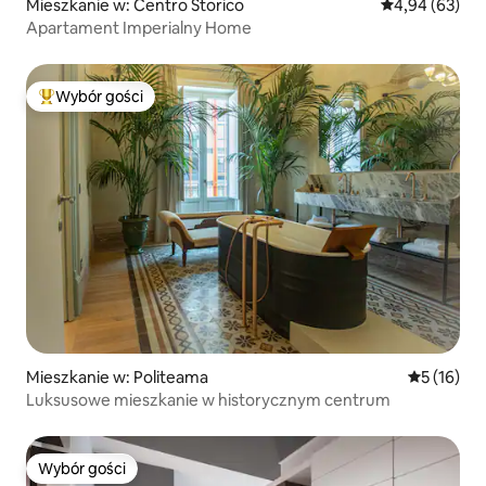
Mieszkanie w: Centro Storico
Średnia ocena:
4,94 (63)
Apartament Imperialny Home
Wybór gości
Najpopularniejsze z kategorii Wybór gości
Mieszkanie w: Politeama
Średnia oce
5 (16)
Luksusowe mieszkanie w historycznym centrum
Wybór gości
Wybór gości