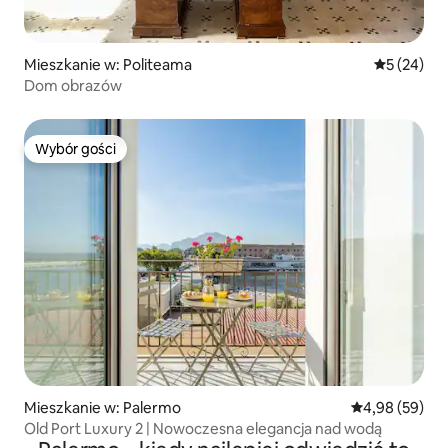
Mieszkanie w: Politeama
Średnia oce
5 (24)
Dom obrazów
Wybór gości
Wybór gości
Mieszkanie w: Palermo
Średnia ocena:
4,98 (59)
Old Port Luxury 2 | Nowoczesna elegancja nad wodą