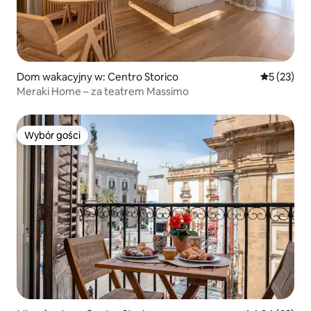
Dom wakacyjny w: Centro Storico
Średnia oce
5 (23)
Meraki Home – za teatrem Massimo
Wybór gości
Wybór gości