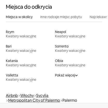
Miejsca do odkrycia
Miejsca w okolicy
Inne rodzaje miejsc pobytu
Najciekawsz
Rzym
Neapol
Kwatery wakacyjne
Kwatery wakacyjne
Bari
Sorrento
Kwatery wakacyjne
Kwatery wakacyjne
Katania
Olbia
Kwatery wakacyjne
Kwatery wakacyjne
Valletta
Pokaż więcej
Kwatery wakacyjne
Airbnb
Włochy
Sycylia
Metropolitan City of Palermo
Palermo