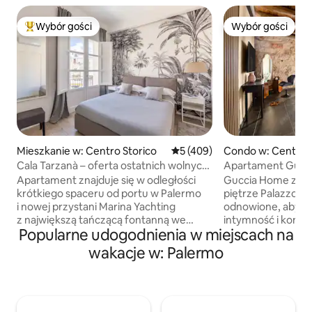
Wybór gości
Wybór gości
Najpopularniejsze z kategorii Wybór gości
Wybór gości
Mieszkanie w: Centro Storico
Średnia ocena: 5 na 5, liczba 
5 (409)
Condo w: Centro S
Cala Tarzanà – oferta ostatnich wolnych
Apartament Gucc
nocy w sierpniu
spa
Apartament znajduje się w odległości
Guccia Home znajd
krótkiego spaceru od portu w Palermo
piętrze Palazzo Gu
i nowej przystani Marina Yachting
odnowione, aby z
z największą tańczącą fontanną we
intymność i komfor
Popularne udogodnienia w miejscach na
Włoszech. Jest on częścią całkowicie
niewielkiej odległo
odnowionego zabytkowego budynku,
głównych atrakcji. Sercem Guccia Hom
wakacje w: Palermo
który wchodzi w skład kompleksu Reale
jest łaźnia turecka
Fonderia – historycznego
parową oraz wan
palermitańskiego arsenału z XVII wieku –
Whirlpool i Airpoo
i wychodzi na spokojny plac Piazza
relaks i dobre sam