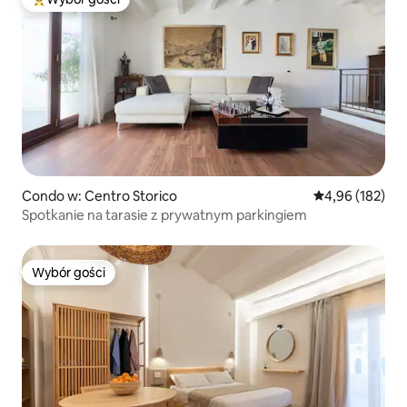
Najpopularniejsze z kategorii Wybór gości
Condo w: Centro Storico
Średnia ocena: 
4,96 (182)
Spotkanie na tarasie z prywatnym parkingiem
Wybór gości
Wybór gości