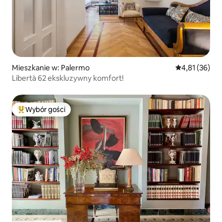
Mieszkanie w: Palermo
Średnia ocena:
4,81 (36)
Libertà 62 ekskluzywny komfort!
Wybór gości
Najpopularniejsze z kategorii Wybór gości