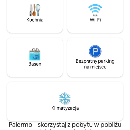
Tarzanà. Obiekt znajduje się w centrum
jest przestronna i 
w odniesieniu do wszystkich atrakcji
Salon/kuchnia jes
historycznego centrum, w pobliż morza
w naczynia, małe 
i ma dobre połączenie z głównymi
gospodarstwa do
Kuchnia
Wi-Fi
trasami komunikacyjnymi miasta!!!!
sofę/łóżko i telew
Bezpłatny parking
Basen
na miejscu
Klimatyzacja
Palermo – skorzystaj z pobytu w pobliżu