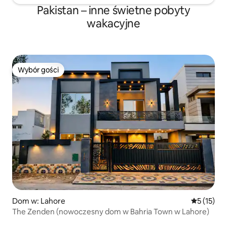
Pakistan – inne świetne pobyty
wakacyjne
Wybór gości
Wybór gości
Dom w: Lahore
Średnia oce
5 (15)
The Zenden (nowoczesny dom w Bahria Town w Lahore)