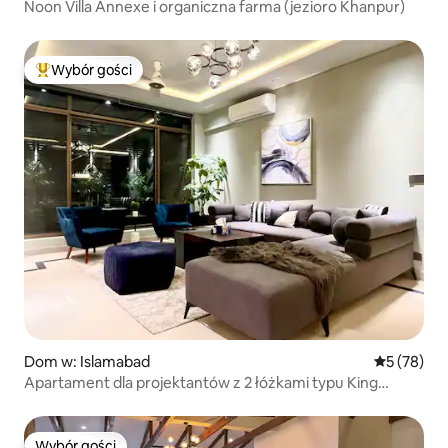
Noon Villa Annexe i organiczna farma (jezioro Khanpur)
Wybór gości
Najpopularniejsze z kategorii Wybór gości
Dom w: Islamabad
Średnia oce
5 (78)
Apartament dla projektantów z 2 łóżkami typu King
(1. piętro)
Wybór gości