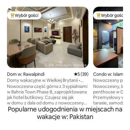
Wybór gości
Wybór gości
Najpopularniejsze z kategorii Wybór gości
Najpopularniejsze
Dom w: Rawalpindi
Średnia ocena: 5 na 5, liczba
5 (39)
Condo w: Islamab
Domy wakacyjne w Wielkiej Brytanii •
Nowoczesny pent
Luksusowa część z 3 sypialniami w Bahrii
Phase 2 Isb
Nowoczesna część górna z 3 sypialniami
Nowoczesny, luks
w Bahria Town Phase 8, zaprojektowana
penthouse w DHA 
jak hotel butikowy. Czujesz się jak
Przemysłowy wyst
w domu z dala od domu z nowoczesnym
tarasie, samodzie
Popularne udogodnienia w miejscach na
akcentem i komfortem hotelu 5 ⭐️. 🛌
telewizor Smart TV
Każda sypialnia ma łóżko typu king,
Wi-Fi, w pełni wy
wakacje w: Pakistan
prywatną nowoczesną łazienkę,
(kuchenka, kuche
klimatyzację inwerterową, telewizor
lodówka, czajnik,