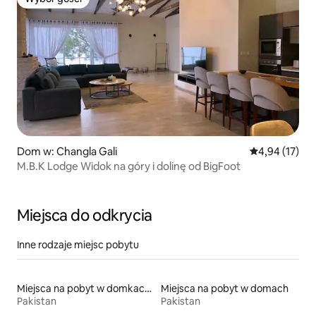
Wybór gości
Dom w: Changla Gali
Średnia ocena:
4,94 (17)
M.B.K Lodge Widok na góry i dolinę od BigFoot
Miejsca do odkrycia
Inne rodzaje miejsc pobytu
Miejsca na pobyt w domkach gościnnych
Miejsca na pobyt w domach
Pakistan
Pakistan