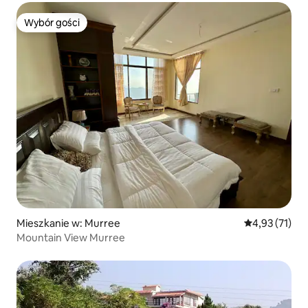
Wybór gości
Wybór gości
Mieszkanie w: Murree
Średnia ocena:
4,93 (71)
Mountain View Murree