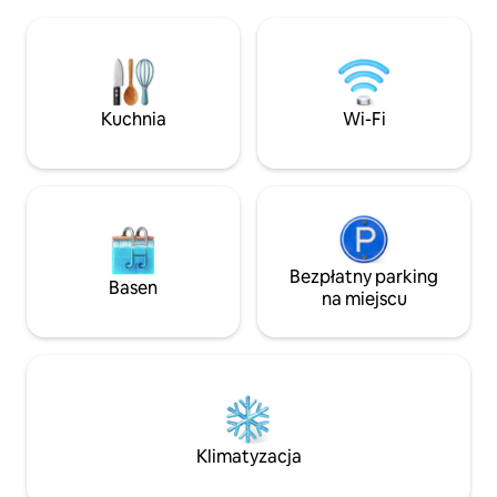
Smart TV 55” z Netflixem i innymi
i sztućce), zaopat
aplikacjami do streamingu. 💠 Ciesz się
i zapasowe mater
szybkim Wi-Fi, bezpłatnym śniadaniem
ogródek na dachu
na życzenie, w pełni wyposażoną
siedzenia, oszałam
kuchnią, pralnią na miejscu i ciepłą wodą
Doskonała lokaliza
dostępną 24/7. Bezpieczna, ogrodzona
centrów handlowyc
Kuchnia
Wi-Fi
społeczność z telewizją przemysłową,
kawiarni, zaledwie
ogrodzeniem elektrycznym na
Central Parku, 5 m
zewnątrz, całodobowym pomocnikiem
minut do Bahria To
na miejscu i bezpłatnym parkingiem.
godzinę od lotnisk
Bezpłatny parking
Basen
na miejscu
Klimatyzacja