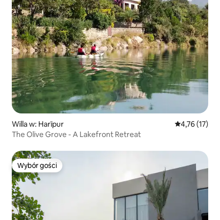
Willa w: Harīpur
Średnia ocena:
4,76 (17)
The Olive Grove - A Lakefront Retreat
Wybór gości
Wybór gości