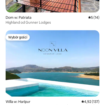
Dom w: Patriata
Średnia oce
5 (14)
Highland od Gunner Lodges
Wybór gości
Wybór gości
Willa w: Harīpur
Średnia ocena: 
4,92 (137)