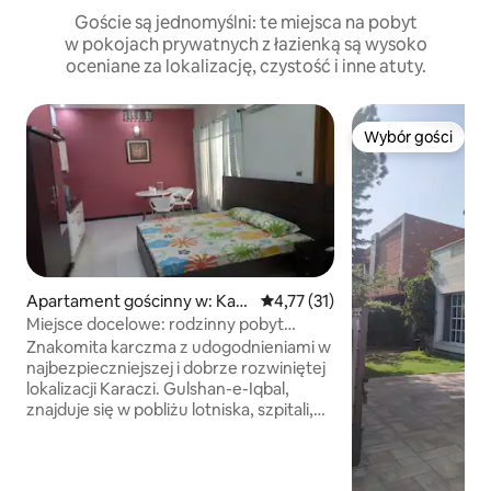
Goście są jednomyślni: te miejsca na pobyt
w pokojach prywatnych z łazienką są wysoko
oceniane za lokalizację, czystość i inne atuty.
Wybór gości
Wybór gości
Apartament gościnny w: Kara
Średnia ocena: 4,77 na 5, liczba
4,77 (31)
chi
Miejsce docelowe: rodzinny pobyt
w Gulshan Nipa_Regal Palace
Znakomita karczma z udogodnieniami w
najbezpieczniejszej i dobrze rozwiniętej
lokalizacji Karaczi. Gulshan-e-Iqbal,
znajduje się w pobliżu lotniska, szpitali,
centrów handlowych, restauracji, sal i
parków rozrywki. Dom jest w pełni
umeblowany z przyzwoitością. Naszym