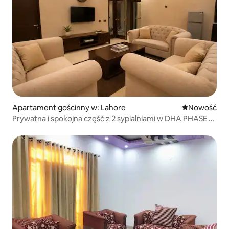
Apartament gościnny w: Lahore
Nowe miejsc
Nowość
Prywatna i spokojna część z 2 sypialniami w DHA PHASE 4
CC