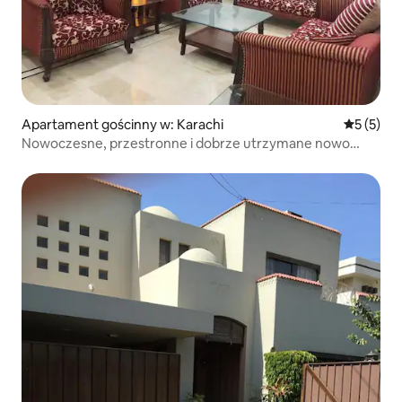
Apartament gościnny w: Karachi
Średnia oc
5 (5)
Nowoczesne, przestronne i dobrze utrzymane nowo
urządzone