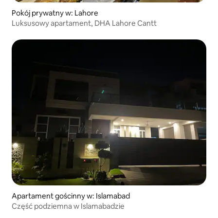
Pokój prywatny w: Lahore
Luksusowy apartament, DHA Lahore Cantt
Apartament gościnny w: Islamabad
Część podziemna w Islamabadzie