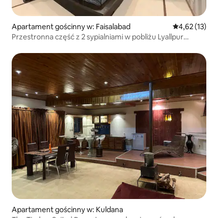
Apartament gościnny w: Faisalabad
Średnia ocena:
4,62 (13)
Przestronna część z 2 sypialniami w pobliżu Lyallpur
Galleria
Apartament gościnny w: Kuldana