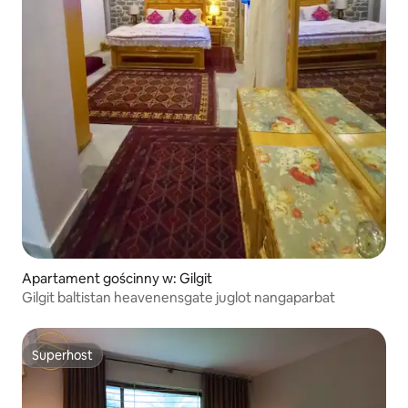
Apartament gościnny w: Gilgit
Gilgit baltistan heavenensgate juglot nangaparbat
Superhost
Superhost