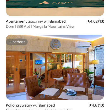
Apartament gościnny w: Islamabad
Średnia ocena:
4,62 (13)
Dom | 3BR Apt | Margalla Mountains View
Superhost
Superhost
Pokój prywatny w: Islamabad
Średnia ocena
4,6 (10)