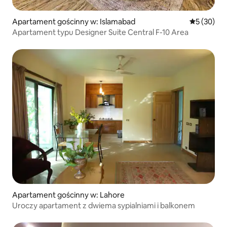
Apartament gościnny w: Islamabad
Średnia oce
5 (30)
Apartament typu Designer Suite Central F-10 Area
Apartament gościnny w: Lahore
Uroczy apartament z dwiema sypialniami i balkonem