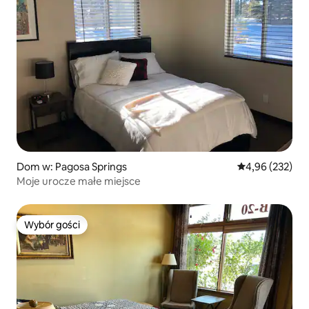
Dom w: Pagosa Springs
Średnia ocena: 
4,96 (232)
Moje urocze małe miejsce
Wybór gości
Wybór gości