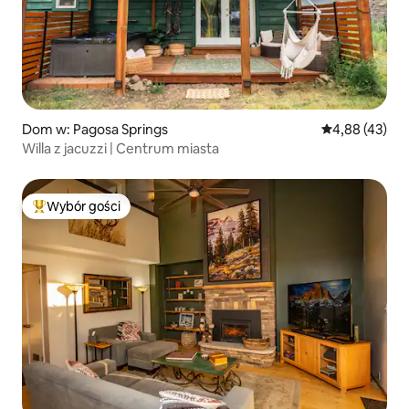
Dom w: Pagosa Springs
Średnia ocena:
4,88 (43)
Willa z jacuzzi | Centrum miasta
Wybór gości
Najpopularniejsze z kategorii Wybór gości