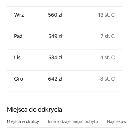
Wrz
560 zł
13 st. C
Paź
549 zł
7 st. C
Lis
534 zł
-1 st. C
Gru
642 zł
-8 st. C
Miejsca do odkrycia
Miejsca w okolicy
Inne rodzaje miejsc pobytu
Najciekawsz