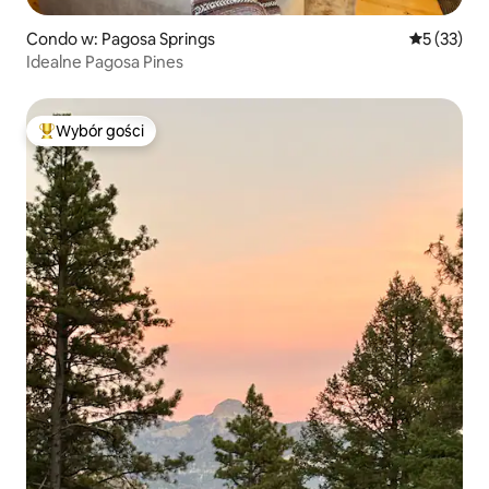
Condo w: Pagosa Springs
Średnia oce
5 (33)
Idealne Pagosa Pines
Wybór gości
Najpopularniejsze z kategorii Wybór gości