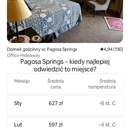
Domek gościnny w: Pagosa Springs
Średnia ocena: 
4,94 (130)
Office Hideaway
Pagosa Springs – kiedy najlepiej
odwiedzić to miejsce?
Miesiąc
Średnia
Średnia
cena
temperatura
Sty
627 zł
-8 st. C
Lut
597 zł
-4 st. C