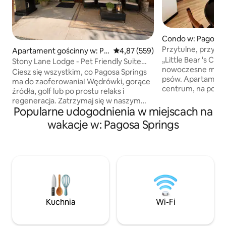
Condo w: Pagosa 
Przytulne, przyjaz
Apartament gościnny w: Pa
Średnia ocena: 4,87 na 5, liczba 
4,87 (559)
lokalizacja, kond
„Little Bear 's Con
gosa Springs
Stony Lane Lodge - Pet Friendly Suite
nowoczesne miesz
VRP P1C-ZV4
Ciesz się wszystkim, co Pagosa Springs
psów. Apartament
ma do zaoferowania! Wędrówki, gorące
centrum, na polu
źródła, golf lub po prostu relaks i
widokiem na góry.
regeneracja. Zatrzymaj się w naszym
oznacza, że kawa,
Popularne udogodnienia w miejscach na
prywatnym apartamencie o powierzchni
centrum miasta zn
prawie 900 stóp kwadratowych,
wakacje w: Pagosa Springs
kilka minut drogi. 
położonym na dolnym piętrze domku z
jeśli przyjechałe
własnym wejściem, łazienką, salonem,
przyjacielem, park
65-calowym telewizorem,
zaledwie 1,5 mili s
pralką/suszarką i kominkiem gazowym.
drogę kolejne 0,5 
Dostępne jest pełnowymiarowe łóżko,
gdzie znajdują się
jednak należy pamiętać, że droga do
narciarskie, rakie
łazienki prowadzi przez sypialnię.
świetny golf dyskowy. Opłata z
Ogrodzone podwórko dla Twojego
Kuchnia
Wi-Fi
wynosi 50 USD za 
zwierzaka. Opłata w wysokości 15 USD
za zwierzę za noc jest naliczana
oddzielnie, maksymalnie 60 USD.