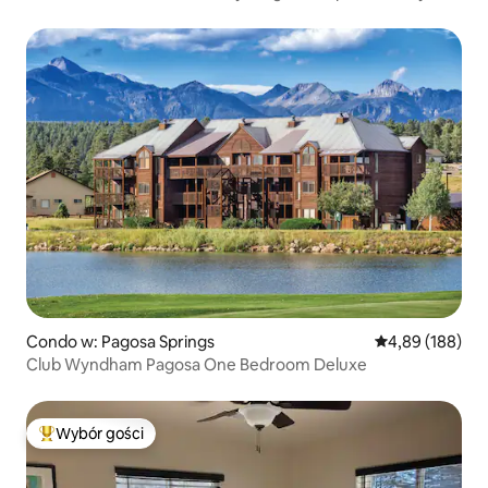
Bdrm!
Condo w: Pagosa Springs
Średnia ocena: 
4,89 (188)
Club Wyndham Pagosa One Bedroom Deluxe
Wybór gości
Najpopularniejsze z kategorii Wybór gości