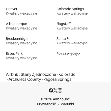
Denver
Colorado Springs
Kwatery wakacyjne
Kwatery wakacyjne
Albuquerque
Flagstaff
Kwatery wakacyjne
Kwatery wakacyjne
Breckenridge
Santa Fe
Kwatery wakacyjne
Kwatery wakacyjne
Estes Park
Pokaż więcej
Kwatery wakacyjne
Airbnb
Stany Zjednoczone
Kolorado
Archuleta County
Pagosa Springs
© 2026 Airbnb, Inc.
Prywatność
Warunki