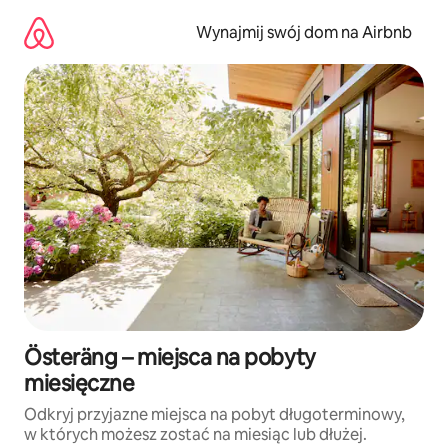
Przejdź
do
Wynajmij swój dom na Airbnb
treści
Österäng – miejsca na pobyty
miesięczne
Odkryj przyjazne miejsca na pobyt długoterminowy,
w których możesz zostać na miesiąc lub dłużej.