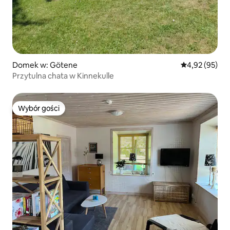
Domek w: Götene
Średnia ocena:
4,92 (95)
Przytulna chata w Kinnekulle
Wybór gości
Wybór gości