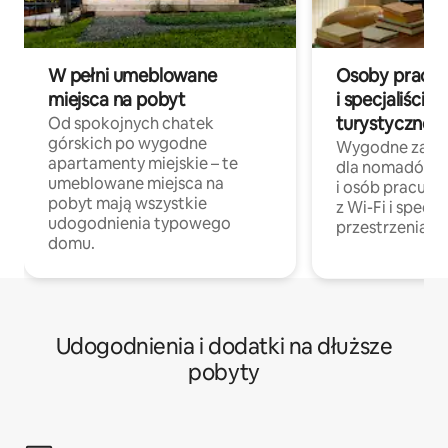
W pełni umeblowane
Osoby pracują
miejsca na pobyt
i specjaliści z
turystycznej
Od spokojnych chatek
górskich po wygodne
Wygodne zakw
apartamenty miejskie – te
dla nomadów 
umeblowane miejsca na
i osób pracując
pobyt mają wszystkie
z Wi-Fi i specja
udogodnienia typowego
przestrzenią do
domu.
Udogodnienia i dodatki na dłuższe
pobyty