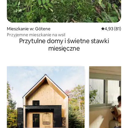
Mieszkanie w: Götene
Średnia ocena:
4,93 (81)
Przyjemne mieszkanie na wsi!
Przytulne domy i świetne stawki
miesięczne