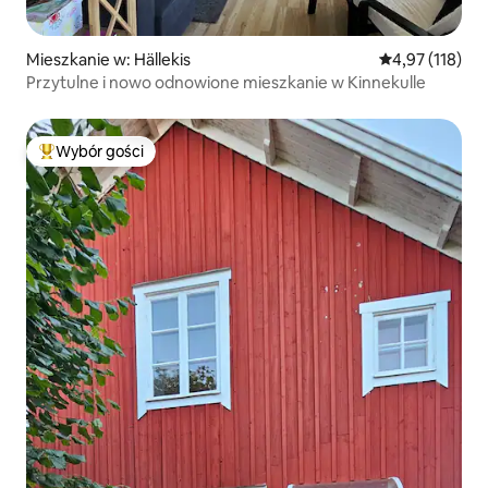
Mieszkanie w: Hällekis
Średnia ocena: 
4,97 (118)
Przytulne i nowo odnowione mieszkanie w Kinnekulle
Wybór gości
Najpopularniejsze z kategorii Wybór gości