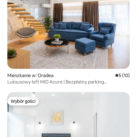
Mieszkanie w: Oradea
Średnia oce
5 (10)
Luksusowy loft MID Azure | Bezpłatny parking
i samodzielne zameldowanie
Wybór gości
Wybór gości