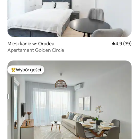
Mieszkanie w: Oradea
Średnia ocena
4,9 (39)
Apartament Golden Circle
Wybór gości
Najpopularniejsze z kategorii Wybór gości