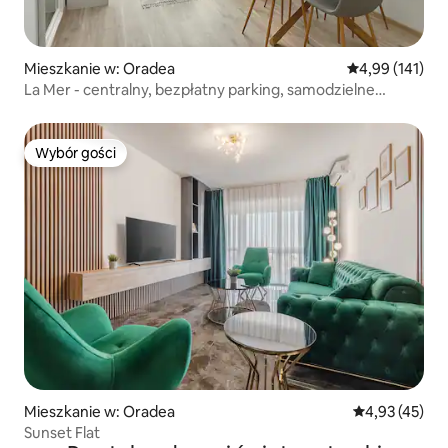
Mieszkanie w: Oradea
Średnia ocena: 
4,99 (141)
La Mer - centralny, bezpłatny parking, samodzielne
zameldowanie
Wybór gości
Wybór gości
Mieszkanie w: Oradea
Średnia ocena:
4,93 (45)
Sunset Flat