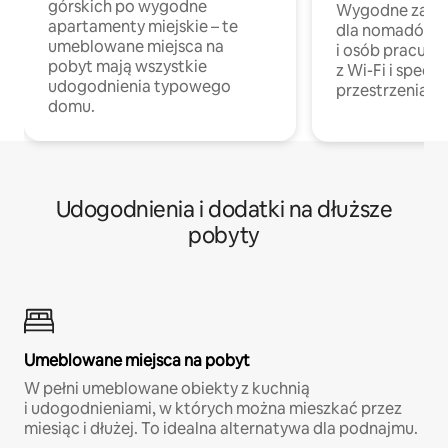
górskich po wygodne
Wygodne zakw
apartamenty miejskie – te
dla nomadów 
umeblowane miejsca na
i osób pracując
pobyt mają wszystkie
z Wi-Fi i specja
udogodnienia typowego
przestrzenią do
domu.
Udogodnienia i dodatki na dłuższe
pobyty
Umeblowane miejsca na pobyt
W pełni umeblowane obiekty z kuchnią
i udogodnieniami, w których można mieszkać przez
miesiąc i dłużej. To idealna alternatywa dla podnajmu.