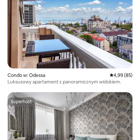
Condo w: Odessa
Średnia ocena:
4,99 (85)
Luksusowy apartament z panoramicznym widokiem.
Superhost
Superhost