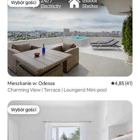
Wybór gości
Wybór gości
Mieszkanie w: Odessa
Średnia ocena:
4,85 (41)
Charming View | Terrace | Loungers| Mini-pool
Wybór gości
Wybór gości