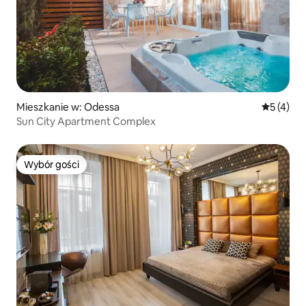
Mieszkanie w: Odessa
Średnia oc
5 (4)
Sun City Apartment Complex
Wybór gości
Wybór gości