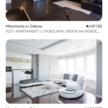
Mieszkanie w: Odessa
Średnia ocena:
4,81 (16)
V2/1- APARTAMENT z 2 POKOJAMI, WIDOK NA MORZE,
pałac Arcadia