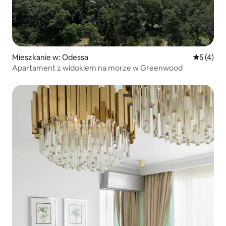
Mieszkanie w: Odessa
Średnia oc
5 (4)
Apartament z widokiem na morze w Greenwood