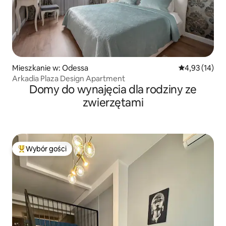
Mieszkanie w: Odessa
Średnia ocena:
4,93 (14)
Arkadia Plaza Design Apartment
Domy do wynajęcia dla rodziny ze
zwierzętami
Wybór gości
Najpopularniejsze z kategorii Wybór gości