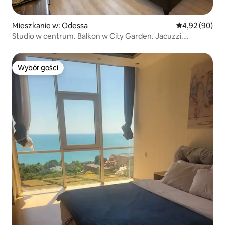
Mieszkanie w: Odessa
Średnia ocena:
4,92 (90)
Studio w centrum. Balkon w City Garden. Jacuzzi.
.CityGarden Apt
Wybór gości
Wybór gości