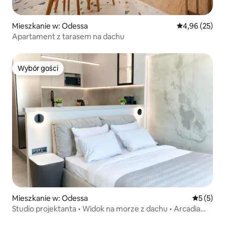
Mieszkanie w: Odessa
Średnia ocena:
4,96 (25)
Apartament z tarasem na dachu
Wybór gości
Wybór gości
Mieszkanie w: Odessa
Średnia oc
5 (5)
Studio projektanta • Widok na morze z dachu • Arcadia
200 m