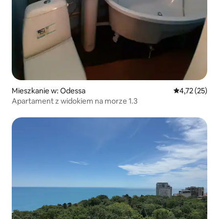
Mieszkanie w: Odessa
Średnia ocena:
4,72 (25)
Apartament z widokiem na morze 1.3