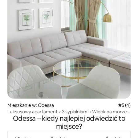
Mieszkanie w: Odessa
Średnia oc
5 (4)
Luksusowy apartament z 3 sypialniami • Widok na morze •
Odessa – kiedy najlepiej odwiedzić to
GreenWood
miejsce?