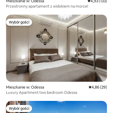
Mieszkanie w: Odessa
Średnia ocena: 
4,93 (133)
Przestronny apartament z widokiem na morze!
Wybór gości
Wybór gości
Mieszkanie w: Odessa
Średnia ocena:
4,86 (29)
Luxury Apartment two bedroom Odessa
Wybór gości
Wybór gości