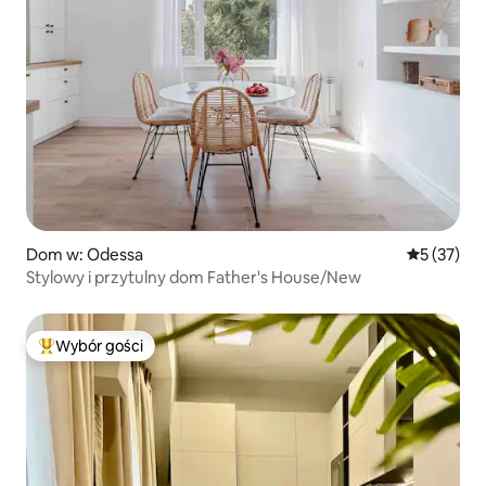
Dom w: Odessa
Średnia oce
5 (37)
Stylowy i przytulny dom Father's House/New
Wybór gości
Najpopularniejsze z kategorii Wybór gości