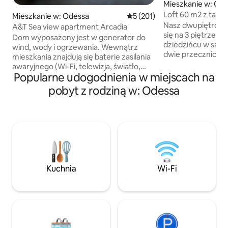
Mieszkanie w: Od
Loft 60 m2 z tara
Mieszkanie w: Odessa
Średnia ocena: 5 na 5, liczba 
5 (201)
Deribasovskiej
Nasz dwupiętrowy
A&T Sea view apartment Arcadia
się na 3 piętrze (
Dom wyposażony jest w generator do
dziedzińcu w sam
wind, wody i ogrzewania. Wewnątrz
dwie przecznice od
mieszkania znajdują się baterie zasilania
przecznic od morz
awaryjnego (Wi-Fi, telewizja, światło,
od Odesskiego Pr
Popularne udogodnienia w miejscach na
lodówka) Apartament typu studio o
gości jest w pełn
łącznej powierzchni 50 mkw., sypialnia i
pobyt z rodziną w: Odessa
studio z wygodną 
aneks kuchenny z rozkładaną sofą.
duża sypialnia-sa
Sypialnia nie jest oddzielona od kuchni
oknem i dostępem
drzwiami. Kuchnia wyposażona jest w
zielonego tarasu 
sprzęt AGD Bosch/Liebherr. W sypialni
słońca na pierwsz
znajduje się duże łóżko 180*200 W
wykonano remont w
mieszkaniu znajdują się 2 duże szafy na
wykorzystaniem d
ubrania oraz miejsce do
przyjaznych dla ś
przechowywania walizek. Telewizor
Kuchnia
Wi-Fi
Samsung 50”, Smart-tv, aplikacja Netflix
jest aktywna. Ekspres do kawy
Nespresso.