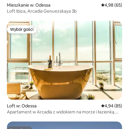
Mieszkanie w: Odessa
Średnia ocena:
4,98 (65)
Loft Ibiza, Arcadia Genuezskaya 3b
Wybór gości
Wybór gości
Loft w: Odessa
Średnia ocena:
4,94 (85)
Apartament w Arcadia z widokiem na morze i łazienką 🛁
🥂