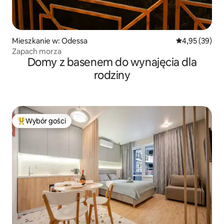
Mieszkanie w: Odessa
Średnia ocena:
4,95 (39)
Zapach morza
Domy z basenem do wynajęcia dla
rodziny
Wybór gości
Najpopularniejsze z kategorii Wybór gości