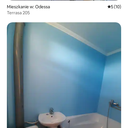
Mieszkanie w: Odessa
Średnia oce
5 (10)
Terrasa 205