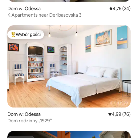
Dom w: Odessa
Średnia ocena:
4,75 (24)
K Apartments near Deribasovska 3
Wybór gości
Najpopularniejsze z kategorii Wybór gości
Dom w: Odessa
Średnia ocena:
4,99 (76)
Dom rodzinny „1929”