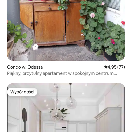
Condo w: Odessa
Średnia ocena:
4,95 (77)
Piękny, przytulny apartament w spokojnym centrum
Odessy
Wybór gości
Wybór gości