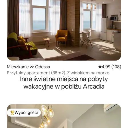
Mieszkanie w: Odessa
Średnia ocena: 
4,99 (108)
Przytulny apartament (38m2). Z widokiem na morze
Inne świetne miejsca na pobyty
wakacyjne w pobliżu Arcadia
Wybór gości
Najpopularniejsze z kategorii Wybór gości