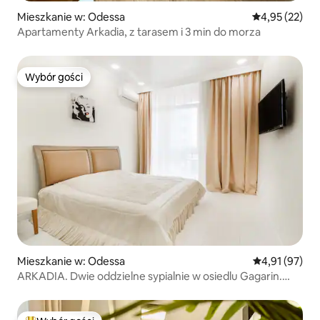
Mieszkanie w: Odessa
Średnia ocena:
4,95 (22)
Apartamenty Arkadia, z tarasem i 3 min do morza
Wybór gości
Wybór gości
Mieszkanie w: Odessa
Średnia ocena:
4,91 (97)
ARKADIA. Dwie oddzielne sypialnie w osiedlu Gagarin.
MORZE.