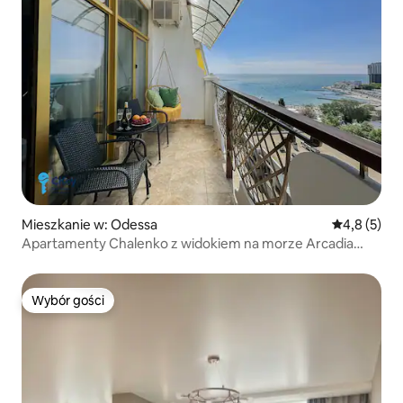
Mieszkanie w: Odessa
Średnia ocen
4,8 (5)
Apartamenty Chalenko z widokiem na morze Arcadia
Palace
Wybór gości
Wybór gości