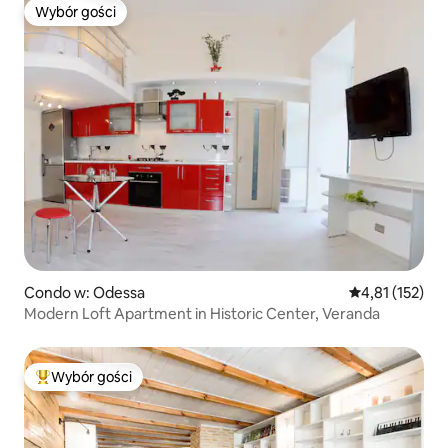
Wybór gości
Wybór gości
Condo w: Odessa
Średnia ocena: 
4,81 (152)
Modern Loft Apartment in Historic Center, Veranda
Wybór gości
Najpopularniejsze z kategorii Wybór gości