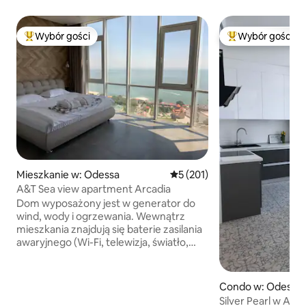
Wybór gości
Wybór gości
Najpopularniejsze z kategorii Wybór gości
Najpopularniejsze
Mieszkanie w: Odessa
Średnia ocena: 5 na 5, liczba 
5 (201)
A&T Sea view apartment Arcadia
Dom wyposażony jest w generator do
wind, wody i ogrzewania. Wewnątrz
mieszkania znajdują się baterie zasilania
awaryjnego (Wi-Fi, telewizja, światło,
lodówka) Apartament typu studio o
łącznej powierzchni 50 mkw., sypialnia i
aneks kuchenny z rozkładaną sofą.
Condo w: Odessa
Sypialnia nie jest oddzielona od kuchni
Silver Pearl w Acra