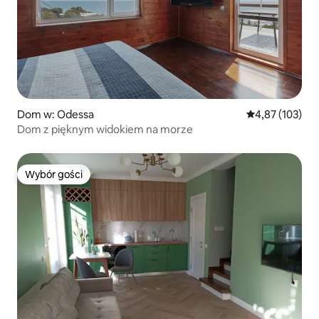
Dom w: Odessa
Średnia ocena: 
4,87 (103)
Dom z pięknym widokiem na morze
Wybór gości
Wybór gości