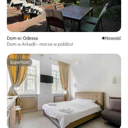
Dom w: Odessa
Nowe miejsc
Nowość
Dom w Arkadii – morze w pobliżu!
Superhost
Superhost