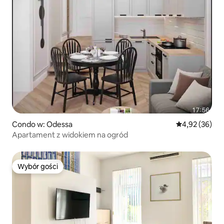
Condo w: Odessa
Średnia ocena:
4,92 (36)
Apartament z widokiem na ogród
Wybór gości
Wybór gości