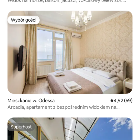
Widok na morze, balkon, jacuzzi, 75-calowy telewizor.
Arkadia
Wybór gości
Wybór gości
Mieszkanie w: Odessa
Średnia ocena:
4,92 (59)
Arcadia, apartament z bezpośrednim widokiem na
morze, 16 piętro
Superhost
Superhost