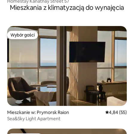
Homestay Kanatnay Street 57
Mieszkania z klimatyzacją do wynajęcia
Wybór gości
Wybór gości
Mieszkanie w: Prymorsk Raion
Średnia ocena:
4,84 (55)
Sea&Sky Light Apartment