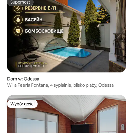
Superhost
Superhost
Dom w: Odessa
Willa Feeria Fontana, 4 sypialnie, blisko plaży, Odessa
Wybór gości
Wybór gości