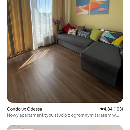
Condo w: Odessa
Średnia ocena: 
4,84 (103)
Nowy apartament typu studio z ogromnym tarasem w
Odessie