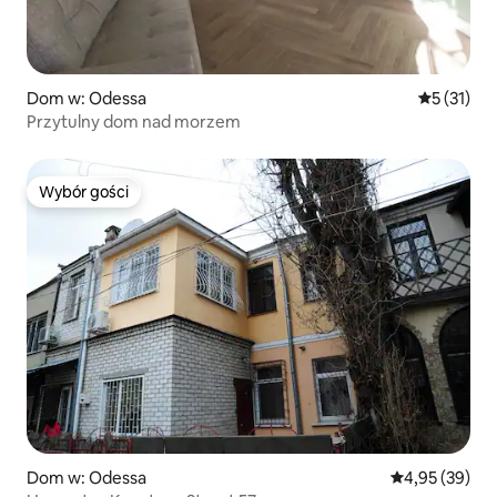
Dom w: Odessa
Średnia oce
5 (31)
Przytulny dom nad morzem
Wybór gości
Wybór gości
Dom w: Odessa
Średnia ocena:
4,95 (39)