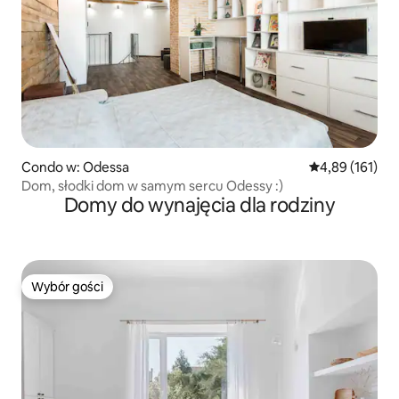
Condo w: Odessa
Średnia ocena: 
4,89 (161)
Dom, słodki dom w samym sercu Odessy :)
Domy do wynajęcia dla rodziny
Wybór gości
Wybór gości