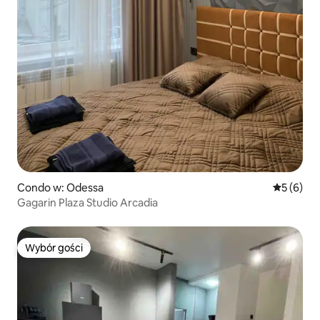
Condo w: Odessa
Średnia oc
5 (6)
Gagarin Plaza Studio Arcadia
Wybór gości
Wybór gości