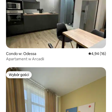
Condo w: Odessa
Średnia ocena:
4,94 (16)
Apartament w Arcadii
Wybór gości
Wybór gości