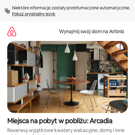
Przejdź
Niektóre informacje zostały przetłumaczone automatycznie. 
do
Pokaż oryginalny język
treści
Wynajmij swój dom na Airbnb
Miejsca na pobyt w pobliżu: Arcadia
Rezerwuj wyjątkowe kwatery wakacyjne, domy i inne