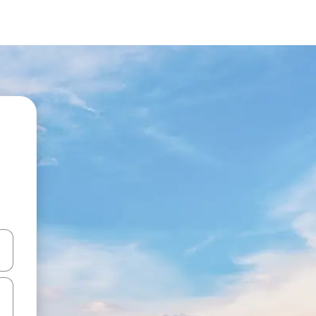
a
o nich za pomocą klawiszy strzałek w górę i w dół lub przeglądać j