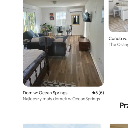
Condo w:
The Orang
Dom w: Ocean Springs
Średnia ocena: 5 na
5 (6)
Najlepszy mały domek w OceanSprings
Pr