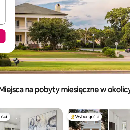
Miejsca na pobyty miesięczne w okolic
ości
Wybór gości
ości
Najpopularniejsze z kategorii 