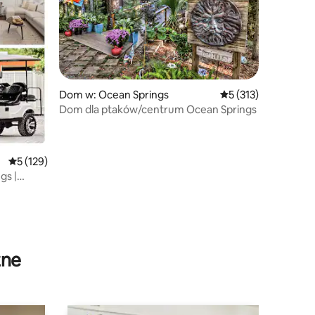
Dom w: Ocean Springs
Średnia ocena: 5 na 
5 (313)
Dom dla ptaków/centrum Ocean Springs
Średnia ocena: 5 na 5, liczba recenzji: 129
5 (129)
gs |
zne