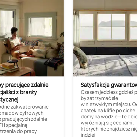
y pracujące zdalnie
Satysfakcja gwaranto
cjaliści z branży
Czasem jedziesz gdzieś p
by zatrzymać się
stycznej
w niezwykłym miejscu. O
dne zakwaterowanie
chatek na klifie po ciche
nomadów cyfrowych
domy na wodzie – te obi
b pracujących zdalnie
wyróżniają się cechami,
Fi i specjalną
których nie znajdziesz ni
trzenią do pracy.
indziej.