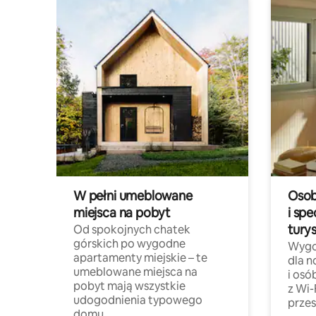
W pełni umeblowane
Osob
miejsca na pobyt
i spe
tury
Od spokojnych chatek
górskich po wygodne
Wygo
apartamenty miejskie – te
dla 
umeblowane miejsca na
i osó
pobyt mają wszystkie
z Wi-
udogodnienia typowego
przes
domu.