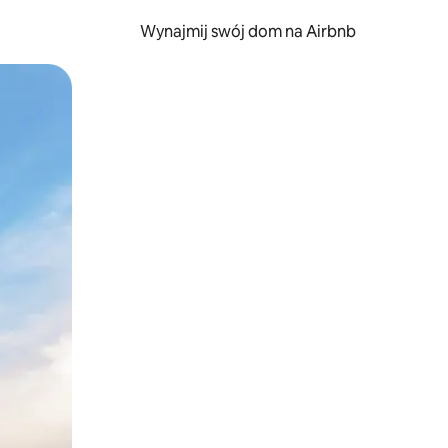
Wynajmij swój dom na Airbnb
e za pomocą gestów dotykowych lub przesuwania.