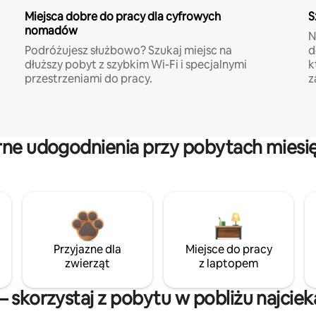
Miejsca dobre do pracy dla cyfrowych
S
nomadów
N
Podróżujesz służbowo? Szukaj miejsc na
d
dłuższy pobyt z szybkim Wi-Fi i specjalnymi
k
przestrzeniami do pracy.
z
rne udogodnienia przy pobytach miesi
Przyjazne dla
Miejsce do pracy
zwierząt
z laptopem
– skorzystaj z pobytu w pobliżu najcie