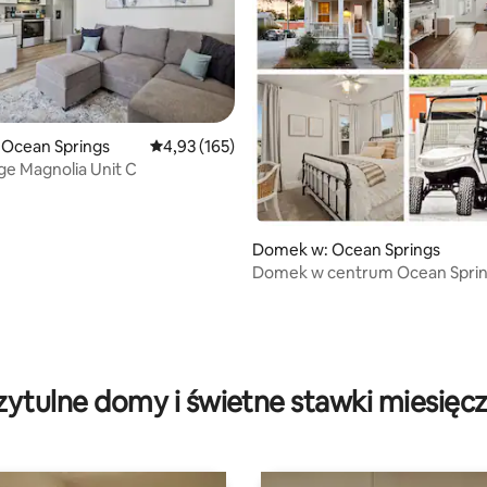
 Ocean Springs
Średnia ocena: 4,93 na 5, liczba recenzji: 165
4,93 (165)
e Magnolia Unit C
Domek w: Ocean Springs
Domek w centrum Ocean Sprin
Wózek golfowy
 5, liczba recenzji: 6
zytulne domy i świetne stawki miesięc