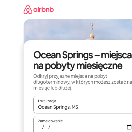
Przejdź
do
treści
Ocean Springs – miejsca
na pobyty miesięczne
Odkryj przyjazne miejsca na pobyt
długoterminowy, w których możesz zostać n
miesiąc lub dłużej.
Lokalizacja
Gdy wyniki będą dostępne, możesz poruszać się p
Zameldowanie