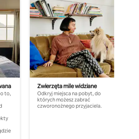
wana
Zwierzęta mile widziane
o to,
Odkryj miejsca na pobyt, do
których możesz zabrać
d
czworonożnego przyjaciela.
ekty
gdzie