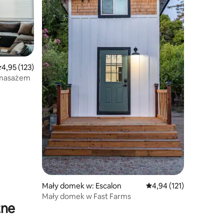
rednia ocena: 4,95 na 5, liczba recenzji: 123
4,95 (123)
romasażem
Mały domek w: Escalon
Średnia ocena: 4,94 na 5
4,94 (121)
Mały domek w Fast Farms
zne