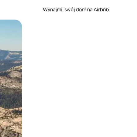
Wynajmij swój dom na Airbnb
e za pomocą gestów dotykowych lub przesuwania.