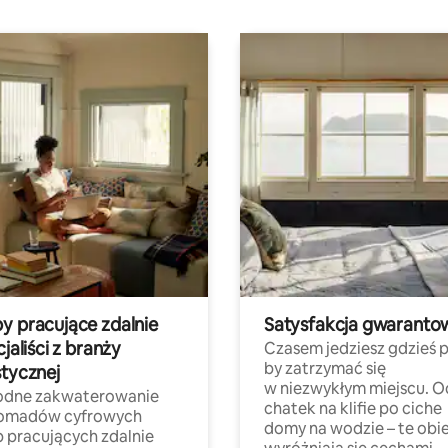
y pracujące zdalnie
Satysfakcja gwaranto
cjaliści z branży
Czasem jedziesz gdzieś p
by zatrzymać się
stycznej
w niezwykłym miejscu. O
dne zakwaterowanie
chatek na klifie po ciche
nomadów cyfrowych
domy na wodzie – te obi
b pracujących zdalnie