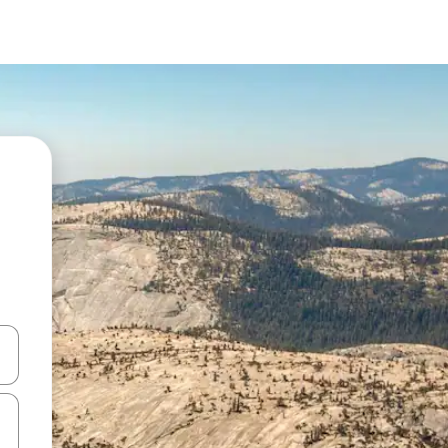
a
o nich za pomocą klawiszy strzałek w górę i w dół lub przeglądać j