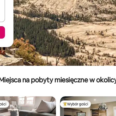
Miejsca na pobyty miesięczne w okolic
ości
Wybór gości
ości
Najpopularniejsze z kategorii 