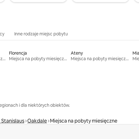
icy
Inne rodzaje miejsc pobytu
Florencja
Ateny
Mi
Miejsca na pobyty miesięczne
Miejsca na pobyty miesięczne
Miejsca na pobyty miesięczne
gionach i dla niektórych obiektów.
Stanislaus
Oakdale
Miejsca na pobyty miesięczne