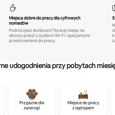
Miejsca dobre do pracy dla cyfrowych
S
nomadów
N
Podróżujesz służbowo? Szukaj miejsc na
d
dłuższy pobyt z szybkim Wi-Fi i specjalnymi
k
przestrzeniami do pracy.
z
rne udogodnienia przy pobytach miesi
Przyjazne dla
Miejsce do pracy
zwierząt
z laptopem