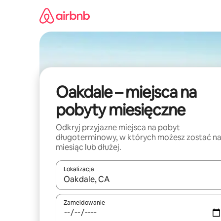
Przejdź
do
treści
Oakdale – miejsca na
pobyty miesięczne
Odkryj przyjazne miejsca na pobyt
długoterminowy, w których możesz zostać n
miesiąc lub dłużej.
Lokalizacja
Gdy wyniki będą dostępne, możesz poruszać się p
Zameldowanie