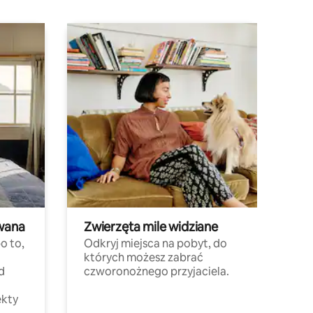
wana
Zwierzęta mile widziane
o to,
Odkryj miejsca na pobyt, do
których możesz zabrać
d
czworonożnego przyjaciela.
ekty