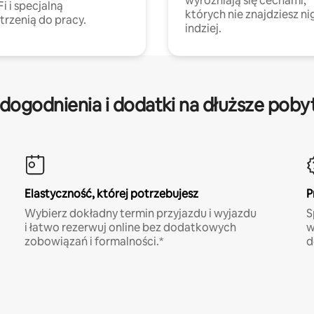
wyróżniają się cechami,
Fi i specjalną
których nie znajdziesz ni
trzenią do pracy.
indziej.
dogodnienia i dodatki na dłuższe poby
Elastyczność, której potrzebujesz
P
Wybierz dokładny termin przyjazdu i wyjazdu
S
i łatwo rezerwuj online bez dodatkowych
w
zobowiązań i formalności.*
d