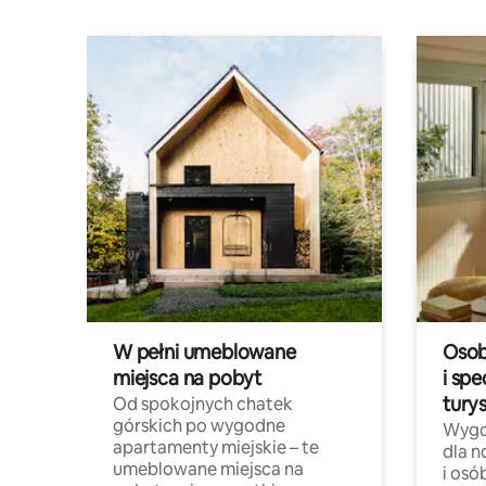
W pełni umeblowane
Osob
miejsca na pobyt
i spe
tury
Od spokojnych chatek
górskich po wygodne
Wygo
apartamenty miejskie – te
dla 
umeblowane miejsca na
i osó