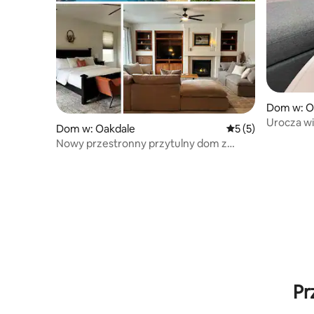
Dom w: O
Urocza wil
Dom w: Oakdale
Średnia ocena: 5 na
5 (5)
odnowion
Nowy przestronny przytulny dom z
basenem
Pr