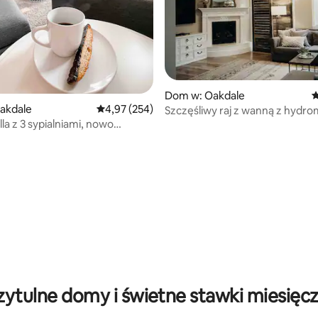
Dom w: Oakdale
Ś
akdale
Średnia ocena: 4,97 na 5, liczba recenzji: 254
4,97 (254)
Szczęśliwy raj z wanną z hyd
la z 3 sypialniami, nowo
 5, liczba recenzji: 5
a/Oakdale
zytulne domy i świetne stawki miesięc