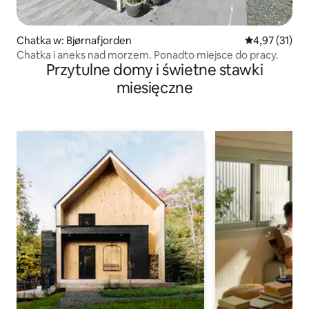
Chatka w: Bjørnafjorden
Średnia ocena:
4,97 (31)
Chatka i aneks nad morzem. Ponadto miejsce do pracy.
Przytulne domy i świetne stawki
miesięczne