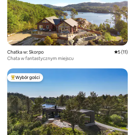
Chatka w: Skorpo
Średnia oc
5 (11)
Chata w fantastycznym miejscu
Wybór gości
Najpopularniejsze z kategorii Wybór gości