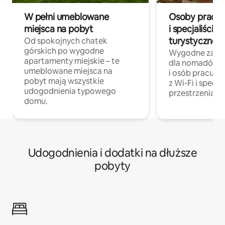
W pełni umeblowane
Osoby pracują
miejsca na pobyt
i specjaliści z
turystycznej
Od spokojnych chatek
górskich po wygodne
Wygodne zakw
apartamenty miejskie – te
dla nomadów 
umeblowane miejsca na
i osób pracując
pobyt mają wszystkie
z Wi-Fi i specja
udogodnienia typowego
przestrzenią do
domu.
Udogodnienia i dodatki na dłuższe
pobyty