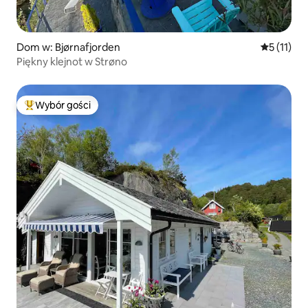
Dom w: Bjørnafjorden
Średnia oc
5 (11)
Piękny klejnot w Strøno
Wybór gości
Najpopularniejsze z kategorii Wybór gości