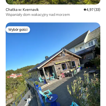
Chatka w: Kvernavik
Średnia ocena:
4,97 (33)
Wspaniały dom wakacyjny nad morzem
Wybór gości
Wybór gości