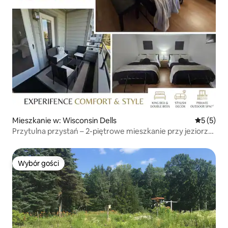
Mieszkanie w: Wisconsin Dells
Średnia oc
5 (5)
Przytulna przystań – 2-piętrowe mieszkanie przy jeziorze
Delton
Wybór gości
Wybór gości