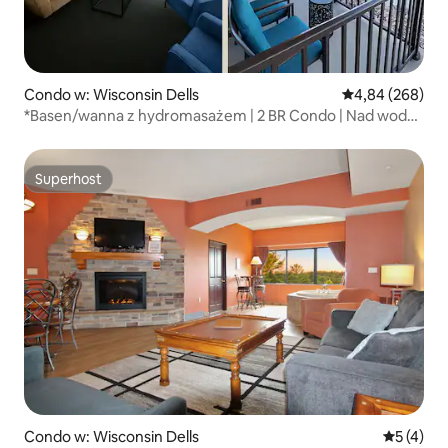
Condo w: Wisconsin Dells
Średnia ocena: 4
4,84 (268)
*Basen/wanna z hydromasażem | 2 BR Condo | Nad wodą |
Śródmieście
Superhost
Superhost
Condo w: Wisconsin Dells
Średnia oc
5 (4)