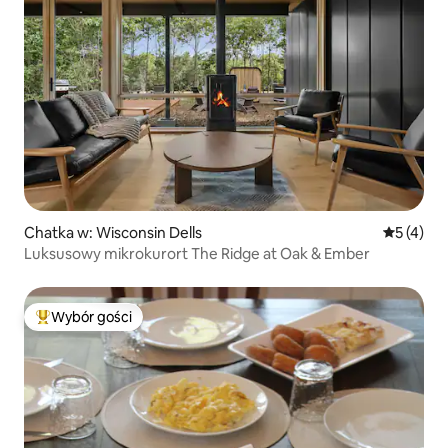
Chatka w: Wisconsin Dells
Średnia oc
5 (4)
Luksusowy mikrokurort The Ridge at Oak & Ember
Wybór gości
Najpopularniejsze z kategorii Wybór gości