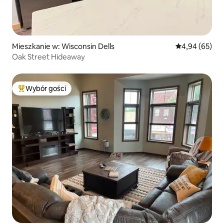
Mieszkanie w: Wisconsin Dells
Średnia ocena:
4,94 (65)
Oak Street Hideaway
Wybór gości
Najpopularniejsze z kategorii Wybór gości