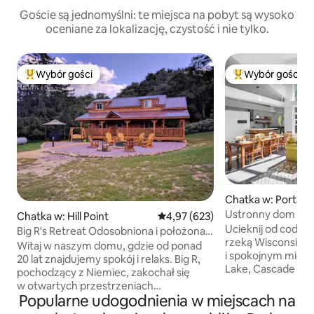
Goście są jednomyślni: te miejsca na pobyt są wysoko
oceniane za lokalizację, czystość i nie tylko.
Wybór gości
Wybór gości
Najpopularniejsze z kategorii Wybór gości
Najpopularniejsze
Chatka w: Portag
Ustronny dom nad 
Chatka w: Hill Point
Średnia ocena: 4,97 na 5, liczba 
4,97 (623)
w pobliżu pola go
Ucieknij od codzie
Big R's Retreat Odosobniona i położona
rzeką Wisconsin 
na łonie natury
Witaj w naszym domu, gdzie od ponad
i spokojnym miejsc
20 lat znajdujemy spokój i relaks. Big R,
Lake, Cascade Ski i
pochodzący z Niemiec, zakochał się
Resorts oraz WI Del
w otwartych przestrzeniach
z 9 łóżkami, 8 oso
Popularne udogodnienia w miejscach na
i pagórkowatym terenie Wisconsin,
kajakami (maj-paźd
a w latach 80. ubiegłego wieku został