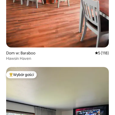
Dom w: Baraboo
Średnia ocen
5 (118)
Hawsin Haven
Wybór gości
Najpopularniejsze z kategorii Wybór gości