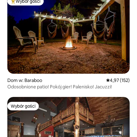
Wybór gości
Najpopularniejsze z kategorii Wybór gości
Dom w: Baraboo
Średnia ocena: 
4,97 (152)
Odosobnione patio! Pokój gier! Palenisko! Jacuzzi!
Wybór gości
Wybór gości