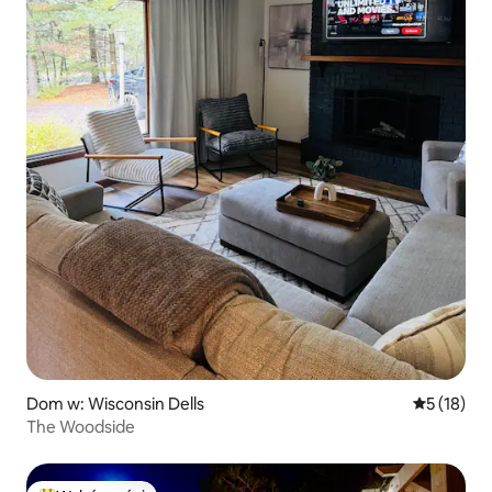
Dom w: Wisconsin Dells
Średnia oce
5 (18)
The Woodside