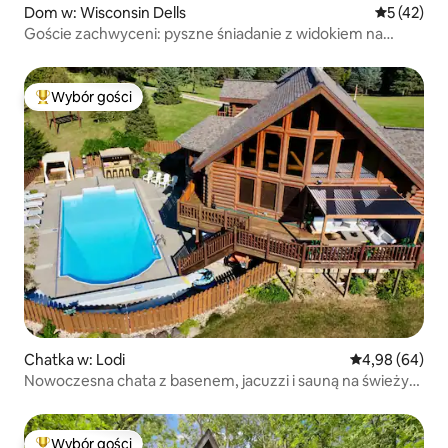
Dom w: Wisconsin Dells
Średnia oce
5 (42)
Goście zachwyceni: pyszne śniadanie z widokiem na
jezioro
Wybór gości
Najpopularniejsze z kategorii Wybór gości
Chatka w: Lodi
Średnia ocena:
4,98 (64)
Nowoczesna chata z basenem, jacuzzi i sauną na świeżym
powietrzu
Wybór gości