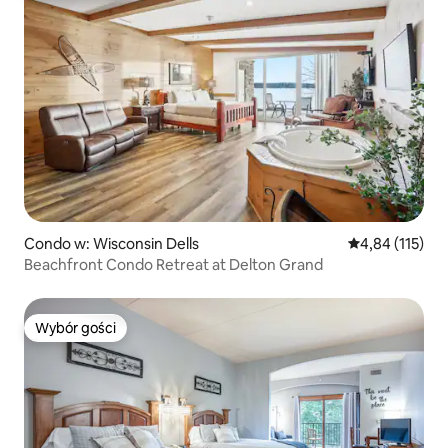
Condo w: Wisconsin Dells
Średnia ocena: 
4,84 (115)
Beachfront Condo Retreat at Delton Grand
Wybór gości
Wybór gości