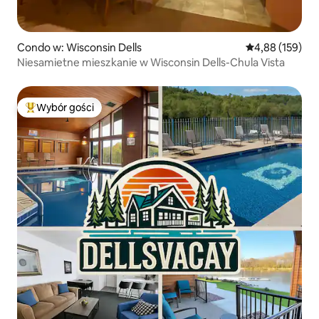
Condo w: Wisconsin Dells
Średnia ocena: 
4,88 (159)
Niesamietne mieszkanie w Wisconsin Dells-Chula Vista
Wybór gości
Najpopularniejsze z kategorii Wybór gości