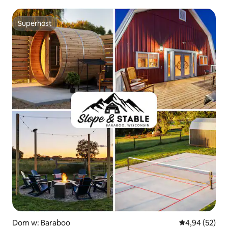
Superhost
Superhost
Dom w: Baraboo
Średnia ocena:
4,94 (52)