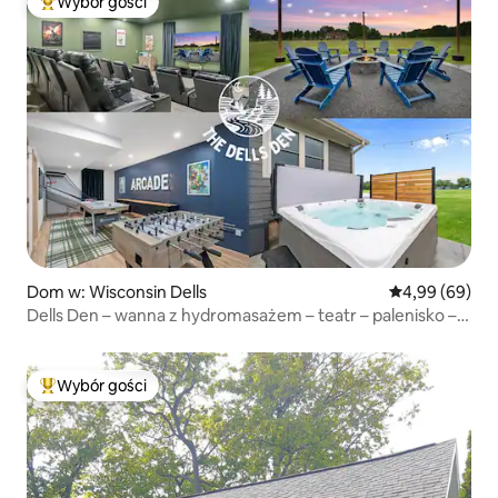
Wybór gości
Najpopularniejsze z kategorii Wybór gości
Dom w: Wisconsin Dells
Średnia ocena:
4,99 (69)
Dells Den – wanna z hydromasażem – teatr – palenisko –
sala gier!
Wybór gości
Najpopularniejsze z kategorii Wybór gości