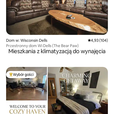
Dom w: Wisconsin Dells
Średnia ocena: 
4,93 (104)
Przestronny dom Wi Dells (The Bear Paw)
Mieszkania z klimatyzacją do wynajęcia
Wybór gości
Najpopularniejsze z kategorii Wybór gości