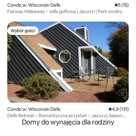
Condo w: Wisconsin Dells
Średnia oce
5 (15)
Fairway Hideaway – willa golfowa | Jacuzzi | Park wodny
Wybór gości
Wybór gości
Condo w: Wisconsin Dells
Średnia ocena:
4,9 (131)
Dells Retreat – Romantyczna przystań – Jacuzzi, basen
Domy do wynajęcia dla rodziny
i wanna z hydromasażą