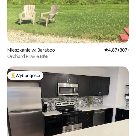
Mieszkanie w: Baraboo
Średnia ocena: 
4,87 (307)
Orchard Prairie B&B
Wybór gości
Najpopularniejsze z kategorii Wybór gości