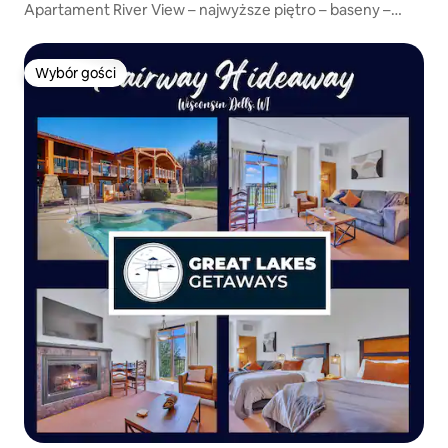
Apartament River View – najwyższe piętro – baseny –
zwierzęta mile widziane!
Wybór gości
Wybór gości