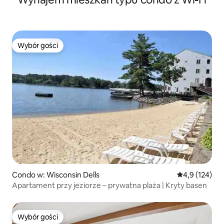
Wybór gości
Wybór gości
Condo w: Wisconsin Dells
Średnia ocena:
4,9 (124)
Apartament przy jeziorze – prywatna plaża | Kryty basen
Wybór gości
Wybór gości