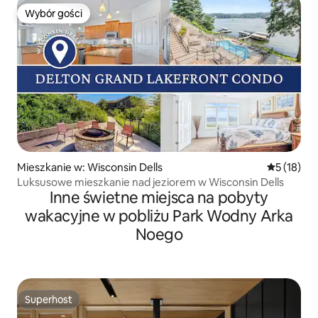
Wybór gości
Wybór gości
Mieszkanie w: Wisconsin Dells
Średnia oce
5 (18)
Luksusowe mieszkanie nad jeziorem w Wisconsin Dells
Inne świetne miejsca na pobyty
wakacyjne w pobliżu Park Wodny Arka
Noego
Superhost
Superhost