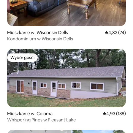
Mieszkanie w: Wisconsin Dells
Średnia ocena:
4,82 (74)
Kondominium w Wisconsin Dells
Wybór gości
Wybór gości
Mieszkanie w: Coloma
Średnia ocena: 
4,93 (138)
Whispering Pines w Pleasant Lake