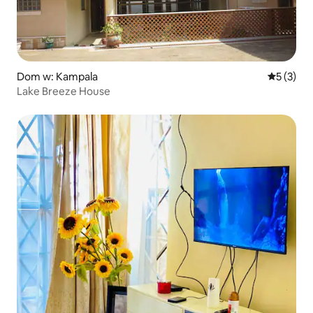
Dom w: Kampala
Średnia oc
5 (3)
Lake Breeze House