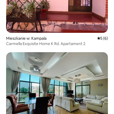
Mieszkanie w: Kampala
Średnia oc
5 (6)
Carmella Exquisite Home K Rd. Apartament 2