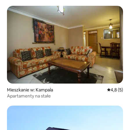
Mieszkanie w: Kampala
Średnia ocen
4,8 (5)
Apartamenty na stałe