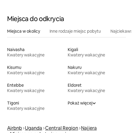
Miejsca do odkrycia
Miejsca w okolicy
Inne rodzaje miejsc pobytu
Najciekawsz
Naivasha
Kigali
Kwatery wakacyjne
Kwatery wakacyjne
Kisumu
Nakuru
Kwatery wakacyjne
Kwatery wakacyjne
Entebbe
Eldoret
Kwatery wakacyjne
Kwatery wakacyjne
Tigoni
Pokaż więcej
Kwatery wakacyjne
Airbnb
Uganda
Central Region
Najjera