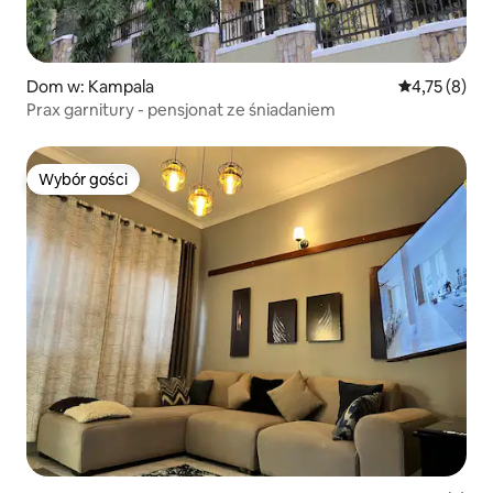
Dom w: Kampala
Średnia ocena
4,75 (8)
Prax garnitury - pensjonat ze śniadaniem
Wybór gości
Wybór gości