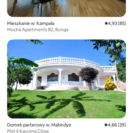
Mieszkanie w: Kampala
Średnia ocena:
4,93 (85)
Mocha Apartments B2, Bunga
Domek parterowy w: Makindye
Średnia ocena:
4,66 (29)
Plot 4 Kavuma Close