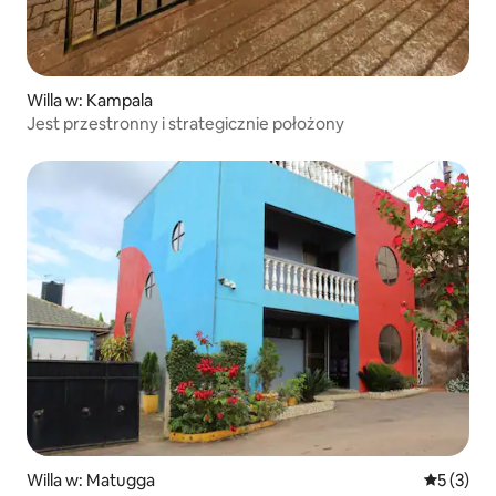
Willa w: Kampala
Jest przestronny i strategicznie położony
Willa w: Matugga
Średnia oc
5 (3)