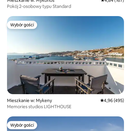
Mieszkanie w: Mykonos
Średnia ocena: 
4,84 (167)
Pokój 2-osobowy typu Standard
Wybór gości
Wybór gości
Mieszkanie w: Mykeny
Średnia ocena: 
4,96 (495)
Memories studios LIGHTHOUSE
Wybór gości
Wybór gości