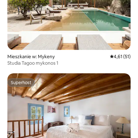
Mieszkanie w: Mykeny
Średnia ocena:
4,61 (51)
Studia Tagoo mykonos 1
Superhost
Superhost