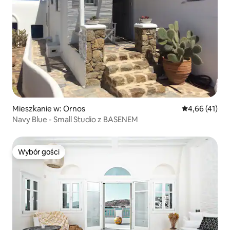
Mieszkanie w: Ornos
Średnia ocena:
4,66 (41)
Navy Blue - Small Studio z BASENEM
Wybór gości
Wybór gości