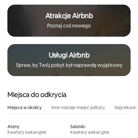
Atrakcje Airbnb
Poznaj coś nowego
Usługi Airbnb
Spraw, by Twój pobyt był naprawdę wyjątkowy
Miejsca do odkrycia
Miejsca w okolicy
Inne rodzaje miejsc pobytu
Najciekawsz
Ateny
Saloniki
Kwatery wakacyjne
Kwatery wakacyjne