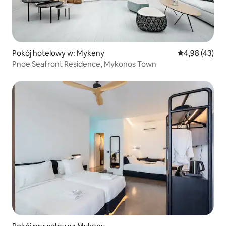
Pokój hotelowy w: Mykeny
Średnia ocena:
4,98 (43)
Pnoe Seafront Residence, Mykonos Town