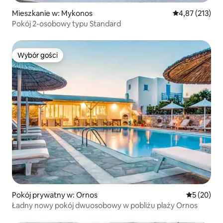
Mieszkanie w: Mykonos
Średnia ocena: 
4,87 (213)
Pokój 2-osobowy typu Standard
Wybór gości
Wybór gości
Pokój prywatny w: Ornos
Średnia oce
5 (20)
Ładny nowy pokój dwuosobowy w pobliżu plaży Ornos