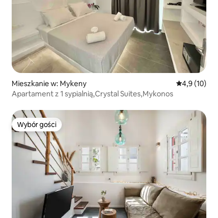
Mieszkanie w: Mykeny
Średnia ocena
4,9 (10)
Apartament z 1 sypialnią,Crystal Suites,Mykonos
Wybór gości
Wybór gości