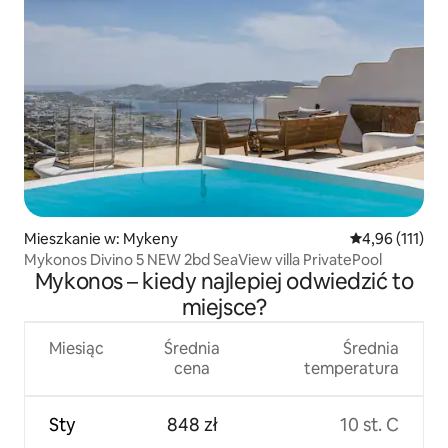
Mieszkanie w: Mykeny
Średnia ocena: 
4,96 (111)
Mykonos Divino 5 NEW 2bd SeaView villa PrivatePool
Mykonos – kiedy najlepiej odwiedzić to
miejsce?
Miesiąc
Średnia
Średnia
cena
temperatura
Sty
848 zł
10 st. C