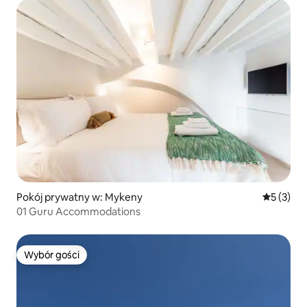
Pokój prywatny w: Mykeny
Średnia oc
5 (3)
01 Guru Accommodations
Wybór gości
Wybór gości