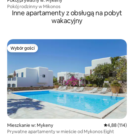
Pokój prywatny w: Mykeny
Pokój rodzinny w Mikonos
Inne apartamenty z obsługą na pobyt
wakacyjny
Wybór gości
Wybór gości
Mieszkanie w: Mykeny
Średnia ocena: 
4,88 (114)
Prywatne apartamenty w mieście od Mykonos Eight