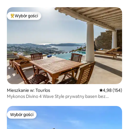
Wybór gości
Najpopularniejsze z kategorii Wybór gości
Mieszkanie w: Tourlos
Średnia ocena: 
4,98 (154)
Mykonos Divino 4 Wave Style prywatny basen bez
krawędziowy
Wybór gości
Wybór gości