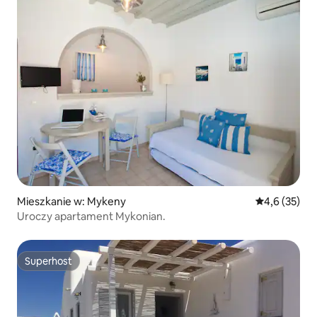
Mieszkanie w: Mykeny
Średnia ocena
4,6 (35)
Uroczy apartament Mykonian.
Superhost
Superhost