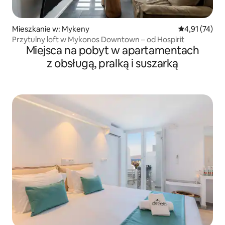
Mieszkanie w: Mykeny
Średnia ocena:
4,91 (74)
Przytulny loft w Mykonos Downtown – od Hospirit
Miejsca na pobyt w apartamentach
z obsługą, pralką i suszarką