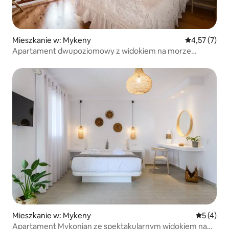
Mieszkanie w: Mykeny
Średnia ocena
4,57 (7)
Apartament dwupoziomowy z widokiem na morze
i balkonem
Mieszkanie w: Mykeny
Średnia oc
5 (4)
Apartament Mykonian ze spektakularnym widokiem na