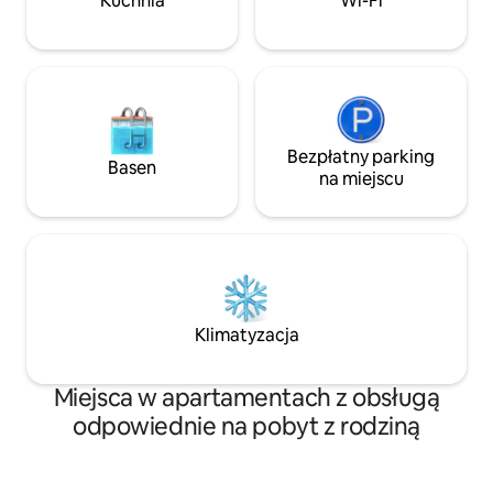
Kuchnia
Wi-Fi
się pełną prywatnością, 5-gwiazdkowym
w bardzo spokojne
komfortem i pomocą konsjerża. Idealne
lotniska i 2,6 km 
dla par lub małych rodzin poszukujących
Mykonos.
stylowego, prywatnego i niezwykłego
miejsca na Mykonos.
Bezpłatny parking
Basen
na miejscu
Klimatyzacja
Miejsca w apartamentach z obsługą
odpowiednie na pobyt z rodziną