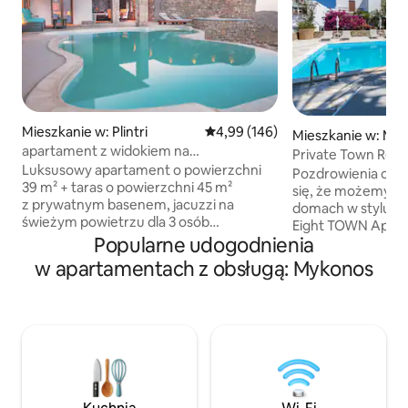
Mieszkanie w: Plintri
Średnia ocena: 4,99 na 5, liczba 
4,99 (146)
Mieszkanie w: My
apartament z widokiem na
Private Town Res
morze/prywatny
Luksusowy apartament o powierzchni
Mykonos Eight
Pozdrowienia od Chrisa i
basen/Mykonos/amallinisuites
39 m² + taras o powierzchni 45 m²
się, że możemy po
z prywatnym basenem, jacuzzi na
domach w stylu 
świeżym powietrzu dla 3 osób
Eight TOWN Apar
i panoramicznym widokiem na morze.
Popularne udogodnienia
naszym gościom 
Obejmuje łóżko typu queen z
naszych w pełni 
w apartamentach z obsługą: Mykonos
anatomicznym materacem, sofę z
apartamentach z
gęsim pierzem (mieści 1 osobę więcej), w
udogodnieniami k
pełni wyposażoną kuchnię, 55-calowy
wewnętrzną łazie
telewizor Smart SAMSUNG z
balkonem w jedyn
bezpłatnym Netflixem i system
rezydencji w mieś
dźwiękowy Bluetooth Hi-Fi SONY. Duży
Twojej dyspozycji
umeblowany taras z jadalnią na świeżym
wszystkie rodzaj
powietrzu i cykladowym klimatem. Ciesz
Położony w słynn