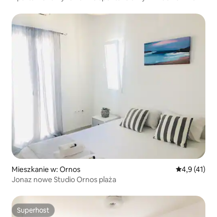
zachód słońca
Mieszkanie w: Ornos
Średnia ocena
4,9 (41)
Jonaz nowe Studio Ornos plaża
Superhost
Superhost