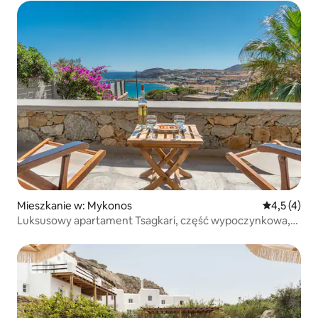
Mieszkanie w: Mykonos
Średnia ocen
4,5 (4)
Luksusowy apartament Tsagkari, część wypoczynkowa,
widok na morze