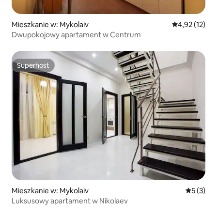
Mieszkanie w: Mykolaiv
Średnia ocena:
4,92 (12)
Dwupokojowy apartament w Centrum
Superhost
Superhost
Mieszkanie w: Mykolaiv
Średnia oc
5 (3)
Luksusowy apartament w Nikolaev