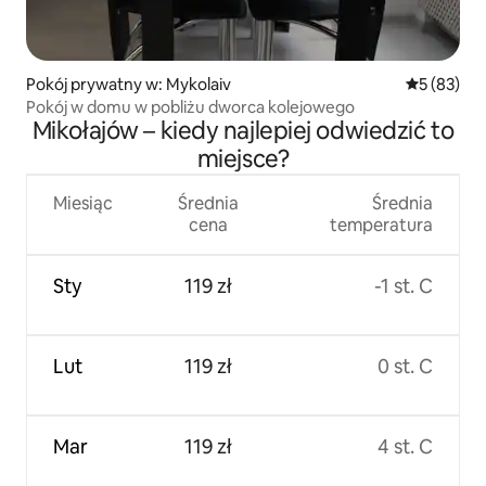
Pokój prywatny w: Mykolaiv
Średnia oce
5 (83)
Pokój w domu w pobliżu dworca kolejowego
Mikołajów – kiedy najlepiej odwiedzić to
miejsce?
Miesiąc
Średnia
Średnia
cena
temperatura
Sty
119 zł
-1 st. C
Lut
119 zł
0 st. C
Mar
119 zł
4 st. C