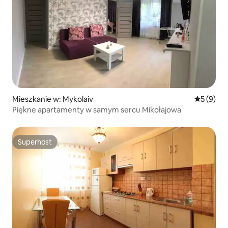
Mieszkanie w: Mykolaiv
Średnia oc
5 (9)
Piękne apartamenty w samym sercu Mikołajowa
Superhost
Superhost