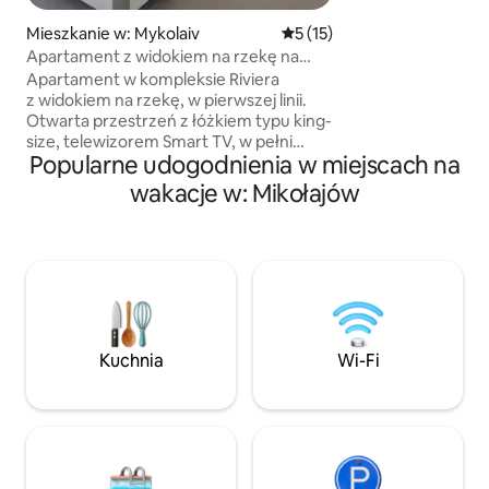
zabytkowego bud
Mieszkanie w: Mykolaiv
Średnia ocena: 5 na 5, liczba
5 (15)
ze wszystkimi ni
Apartament z widokiem na rzekę na
udogodnieniami: 
Riwierze
mikrofalową, czaj
Apartament w kompleksie Riviera
Inteligentna klima
z widokiem na rzekę, w pierwszej linii.
system typu split 
Otwarta przestrzeń z łóżkiem typu king-
i ogrzewania zimą 
size, telewizorem Smart TV, w pełni
Popularne udogodnienia w miejscach na
i przesyłania str
wyposażoną kuchnią z piekarnikiem,
jadalnią przy panoramicznych oknach.
wakacje w: Mikołajów
Cicha, bezpieczna okolica ze świeżym
powietrzem. Dostęp do windy.
W pobliżu: piaszczysta plaża,
supermarket Tavria, kawiarnie, bary
i restauracje – wszystko w odległości
kilku minut spacerem. 7 minut do
centrum taksówką, 15 minut
komunikacją miejską. Pralka, suszarka do
Kuchnia
Wi-Fi
włosów, przybory toaletowe, szlafroki,
kapcie, świeża pościel. Profesjonalnie
sprzątane po każdym gościu.