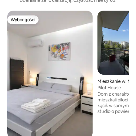
oceniane za lokalizację, czystość i nie tylko.
Wybór gości
Wybór gości
Mieszkanie w: Myk
Pilot House
Dom z charaktere
mieszkali piloci – 
kącik w samym ser
studio o powierzc
przestronnym ta
widok na Plac Zwy
życie miasta z g
renowacja z zach