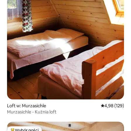
Loft w: Murzasichle
Średnia ocena: 
4,98 (129)
Murzasichle - Kuźnia loft
Wybór gości