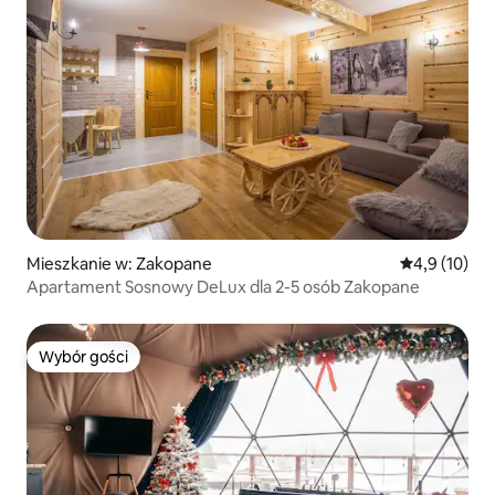
Mieszkanie w: Zakopane
Średnia ocena
4,9 (10)
Apartament Sosnowy DeLux dla 2-5 osób Zakopane
Wybór gości
Wybór gości