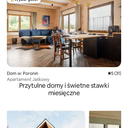
Najpopularniejsze z kategorii Wybór gości
Dom w: Poronin
Średnia oce
5 (31)
Apartament Jaśkowy
Przytulne domy i świetne stawki
miesięczne