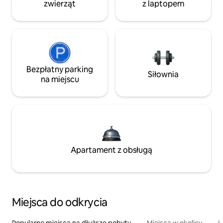
zwierząt
z laptopem
Bezpłatny parking
Siłownia
na miejscu
Apartament z obsługą
Miejsca do odkrycia
Popularne miejsca na dłuższe pobyty
Miejsca w okolicy
I