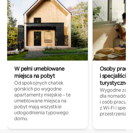
W pełni umeblowane
Osoby pracują
miejsca na pobyt
i specjaliści z
turystycznej
Od spokojnych chatek
górskich po wygodne
Wygodne zakw
apartamenty miejskie – te
dla nomadów 
umeblowane miejsca na
i osób pracując
pobyt mają wszystkie
z Wi-Fi i specja
udogodnienia typowego
przestrzenią do
domu.