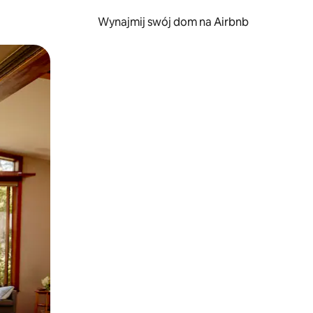
Wynajmij swój dom na Airbnb
e za pomocą gestów dotykowych lub przesuwania.