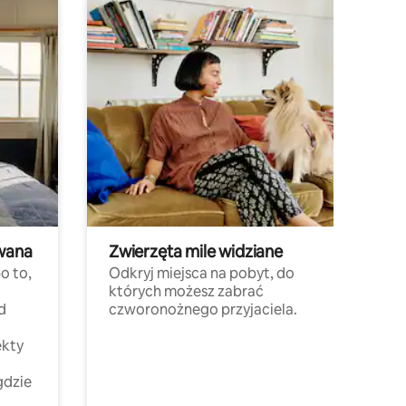
wana
Zwierzęta mile widziane
o to,
Odkryj miejsca na pobyt, do
których możesz zabrać
d
czworonożnego przyjaciela.
ekty
gdzie