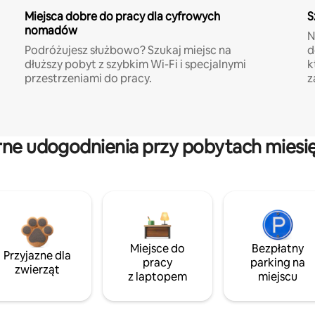
Miejsca dobre do pracy dla cyfrowych
S
nomadów
N
Podróżujesz służbowo? Szukaj miejsc na
d
dłuższy pobyt z szybkim Wi-Fi i specjalnymi
k
przestrzeniami do pracy.
z
rne udogodnienia przy pobytach miesi
Miejsce do
Bezpłatny
Przyjazne dla
pracy
parking na
zwierząt
z laptopem
miejscu