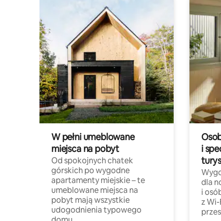
W pełni umeblowane
Osob
miejsca na pobyt
i spe
tury
Od spokojnych chatek
górskich po wygodne
Wygo
apartamenty miejskie – te
dla 
umeblowane miejsca na
i osó
pobyt mają wszystkie
z Wi-
udogodnienia typowego
przes
domu.