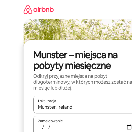
Przejdź
do
treści
Munster – miejsca na
pobyty miesięczne
Odkryj przyjazne miejsca na pobyt
długoterminowy, w których możesz zostać n
miesiąc lub dłużej.
Lokalizacja
Gdy wyniki będą dostępne, możesz poruszać się p
Zameldowanie