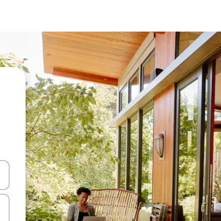
a
o nich za pomocą klawiszy strzałek w górę i w dół lub przeglądać j