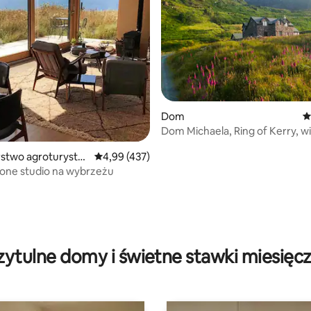
Dom
Ś
Dom Michaela, Ring of Kerry, w
morze
stwo agroturystyc
Średnia ocena: 4,99 na 5, liczba recenzji: 437
4,99 (437)
one studio na wybrzeżu
, liczba recenzji: 543
zytulne domy i świetne stawki miesięc