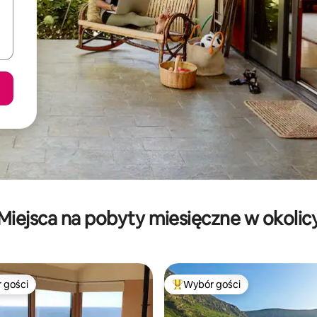
Miejsca na pobyty miesięczne w okolic
 gości
Wybór gości
arniejsze z kategorii Wybór gości
Najpopularniejsze z kategorii 