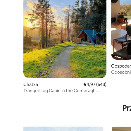
Gospodar
zne
Odosobni
Chatka
Średnia ocena: 4,97 na 5
4,97 (543)
Tranquil Log Cabin in the Comeragh
Mountains (2/2)
Pr