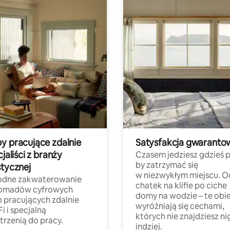
y pracujące zdalnie
Satysfakcja gwaranto
cjaliści z branży
Czasem jedziesz gdzieś p
by zatrzymać się
stycznej
w niezwykłym miejscu. O
dne zakwaterowanie
chatek na klifie po ciche
nomadów cyfrowych
domy na wodzie – te obi
b pracujących zdalnie
wyróżniają się cechami,
Fi i specjalną
których nie znajdziesz ni
trzenią do pracy.
indziej.