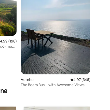
rednia ocena: 4,99 na 5, liczba recenzji: 198
4,99 (198)
idoki na
Autobus
Średnia ocena: 4,97 na 5
4,97 (346)
The Beara Bus....with Awesome Views
zne