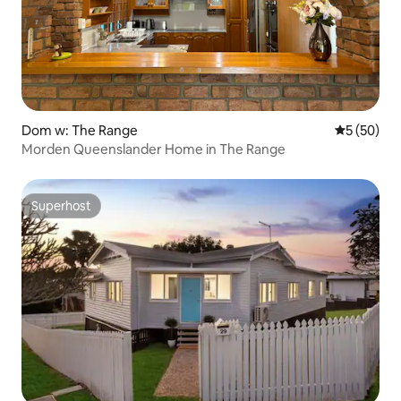
Dom w: The Range
Średnia oce
5 (50)
Morden Queenslander Home in The Range
Superhost
Superhost