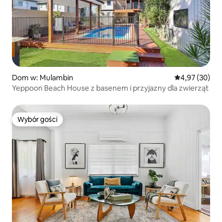
Dom w: Mulambin
Średnia ocena:
4,97 (30)
Yeppoon Beach House z basenem i przyjazny dla zwierząt
Wybór gości
Wybór gości