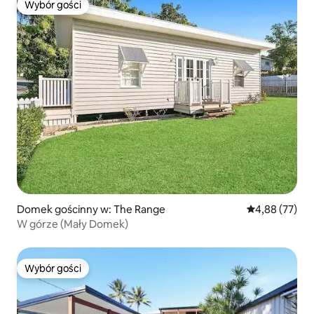
Wybór gości
Wybór gości
Domek gościnny w: The Range
Średnia ocena:
4,88 (77)
W górze (Mały Domek)
Wybór gości
Wybór gości