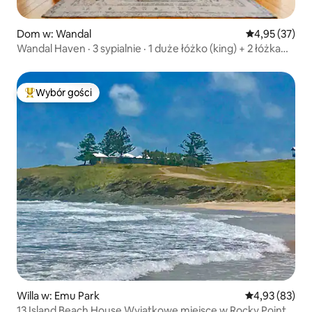
Dom w: Wandal
Średnia ocena:
4,95 (37)
Wandal Haven · 3 sypialnie · 1 duże łóżko (king) + 2 łóżka
dwuosobowe
Wybór gości
Najpopularniejsze z kategorii Wybór gości
Willa w: Emu Park
Średnia ocena:
4,93 (83)
13 Island Beach House Wyjątkowe miejsce w Rocky Point.