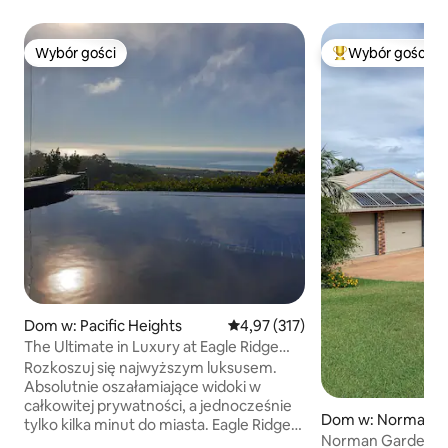
Wybór gości
Wybór gości
Wybór gości
Najpopularniejsze
Dom w: Pacific Heights
Średnia ocena: 4,97 na 5, liczba 
4,97 (317)
The Ultimate in Luxury at Eagle Ridge
Retreat
Rozkoszuj się najwyższym luksusem.
Absolutnie oszałamiające widoki w
całkowitej prywatności, a jednocześnie
Dom w: Norman G
tylko kilka minut do miasta. Eagle Ridge
Norman Gardens Ho
Retreat to niestandardowo