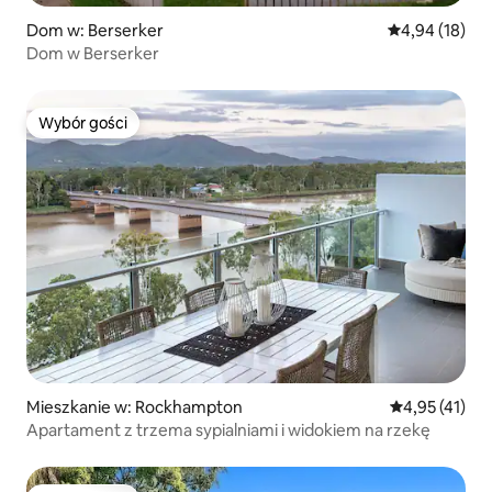
Dom w: Berserker
Średnia ocena:
4,94 (18)
Dom w Berserker
Wybór gości
Wybór gości
Mieszkanie w: Rockhampton
Średnia ocena:
4,95 (41)
Apartament z trzema sypialniami i widokiem na rzekę