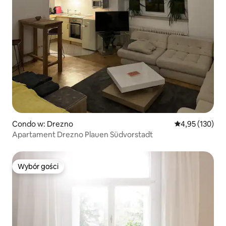
Condo w: Drezno
Średnia ocena: 
4,95 (130)
Apartament Drezno Plauen Südvorstadt
Wybór gości
Wybór gości