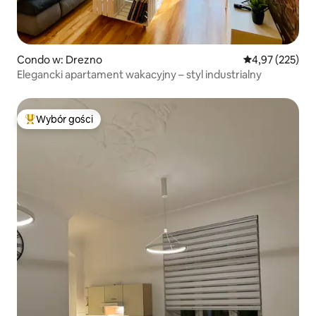
Condo w: Drezno
Średnia ocena: 
4,97 (225)
Elegancki apartament wakacyjny – styl industrialny
Wybór gości
Najpopularniejsze z kategorii Wybór gości