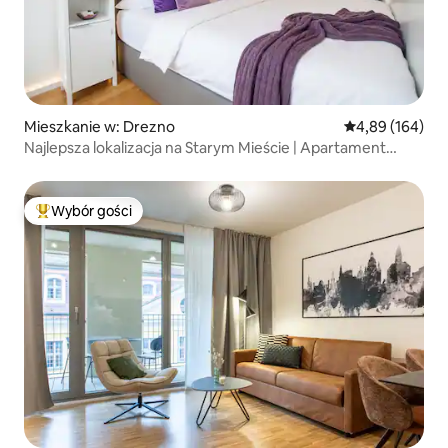
Mieszkanie w: Drezno
Średnia ocena: 
4,89 (164)
Najlepsza lokalizacja na Starym Mieście | Apartament
designerski | Widok: Zwinger
Wybór gości
Najpopularniejsze z kategorii Wybór gości