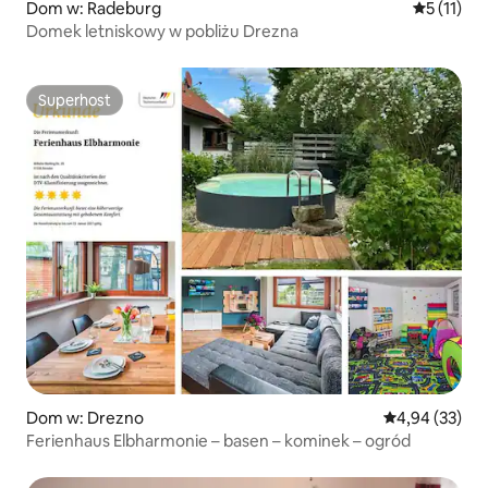
Dom w: Radeburg
Średnia oc
5 (11)
Domek letniskowy w pobliżu Drezna
Superhost
Superhost
Dom w: Drezno
Średnia ocena:
4,94 (33)
Ferienhaus Elbharmonie – basen – kominek – ogród