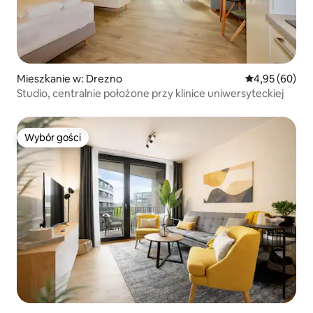
Mieszkanie w: Drezno
Średnia ocena:
4,95 (60)
Studio, centralnie położone przy klinice uniwersyteckiej
Wybór gości
Wybór gości