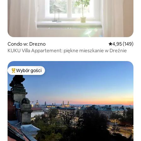
Condo w: Drezno
Średnia ocena: 
4,95 (149)
KUKU Villa Appartement: piękne mieszkanie w Dreźnie
Wybór gości
Najpopularniejsze z kategorii Wybór gości