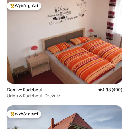
Wybór gości
Najpopularniejsze z kategorii Wybór gości
Dom w: Radebeul
Średnia ocena: 
4,98 (400)
Urlop w Radebeul i Dreźnie
Wybór gości
Najpopularniejsze z kategorii Wybór gości