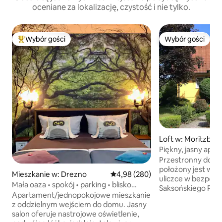
oceniane za lokalizację, czystość i nie tylko.
Wybór gości
Wybór gości
Najpopularniejsze z kategorii Wybór gości
Wybór gości
Loft w: Moritzbur
Piękny, jasny apa
okolicy
Przestronny dom 
położony jest w s
Mieszkanie w: Drezno
Średnia ocena: 4,98 na 5, liczba r
4,98 (280)
uliczce w bezpośr
Mała oaza • spokój • parking • blisko
Saksońskiego Pań
centrum
Apartament/jednopokojowe mieszkanie
Koni i zaledwie 5
z oddzielnym wejściem do domu. Jasny
słynnego pałacu m
salon oferuje nastrojowe oświetlenie,
Moritzburg. Okolica