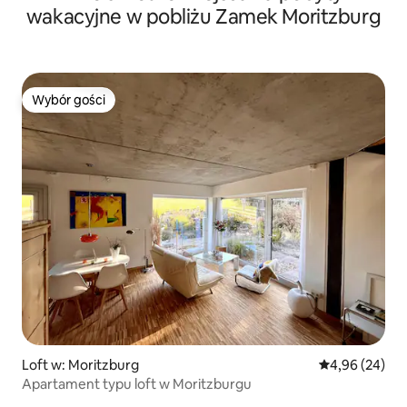
wakacyjne w pobliżu Zamek Moritzburg
Wybór gości
Wybór gości
Loft w: Moritzburg
Średnia ocena:
4,96 (24)
Apartament typu loft w Moritzburgu