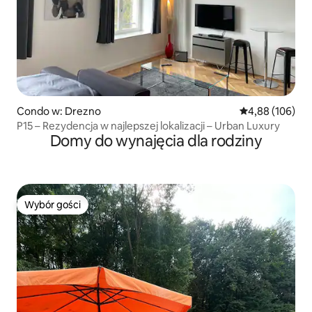
Condo w: Drezno
Średnia ocena: 
4,88 (106)
P15 – Rezydencja w najlepszej lokalizacji – Urban Luxury
Domy do wynajęcia dla rodziny
Wybór gości
Wybór gości