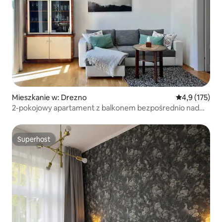
Mieszkanie w: Drezno
Średnia ocena:
4,9 (175)
2-pokojowy apartament z balkonem bezpośrednio nad
Łabą
Superhost
Superhost