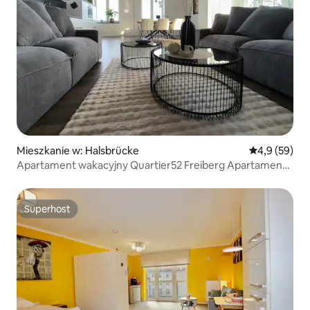
Mieszkanie w: Halsbrücke
Średnia ocena
4,9 (59)
Apartament wakacyjny Quartier52 Freiberg Apartament
4
Superhost
Superhost