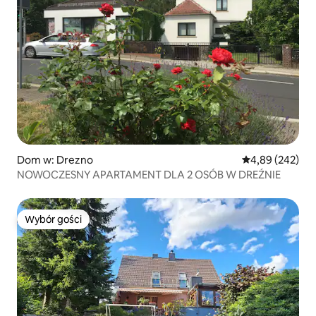
Dom w: Drezno
Średnia ocena: 
4,89 (242)
NOWOCZESNY APARTAMENT DLA 2 OSÓB W DREŹNIE
Wybór gości
Wybór gości