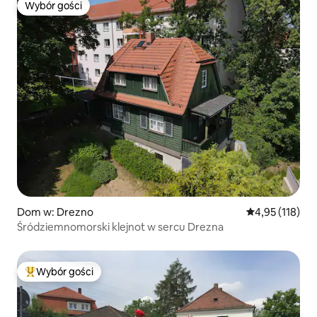
Wybór gości
Wybór gości
Dom w: Drezno
Średnia ocena: 
4,95 (118)
Śródziemnomorski klejnot w sercu Drezna
Wybór gości
Najpopularniejsze z kategorii Wybór gości