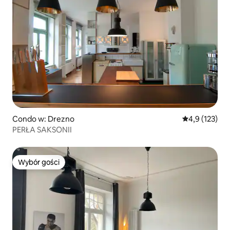
Condo w: Drezno
Średnia ocena:
4,9 (123)
PERŁA SAKSONII
Wybór gości
Wybór gości