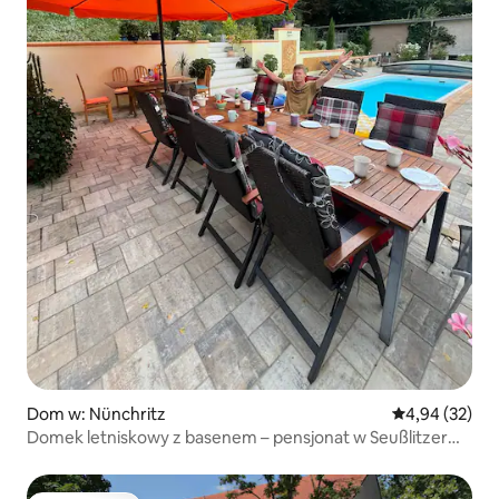
Dom w: Nünchritz
Średnia ocena:
4,94 (32)
Domek letniskowy z basenem – pensjonat w Seußlitzer
Grund