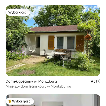
Wybór gości
Wybór gości
Domek gościnny w: Moritzburg
Średnia oc
5 (7)
Mniejszy dom letniskowy w Moritzburgu
Wybór gości
Najpopularniejsze z kategorii Wybór gości