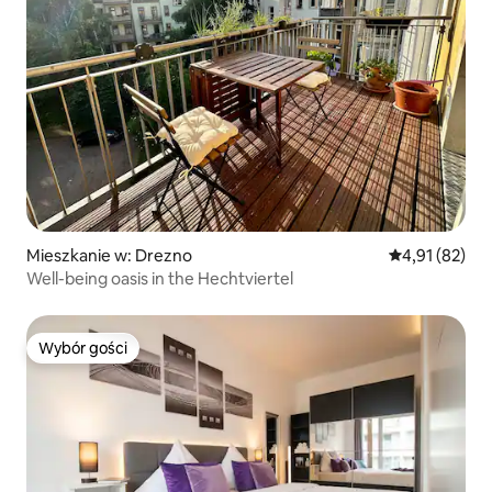
Mieszkanie w: Drezno
Średnia ocena:
4,91 (82)
Well-being oasis in the Hechtviertel
Wybór gości
Wybór gości