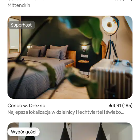
Mittendrin
Superhost
Superhost
Condo w: Drezno
Średnia ocena: 
4,91 (185)
Najlepsza lokalizacja w dzielnicy Hechtviertel i świeżo
odnowione
Wybór gości
Wybór gości