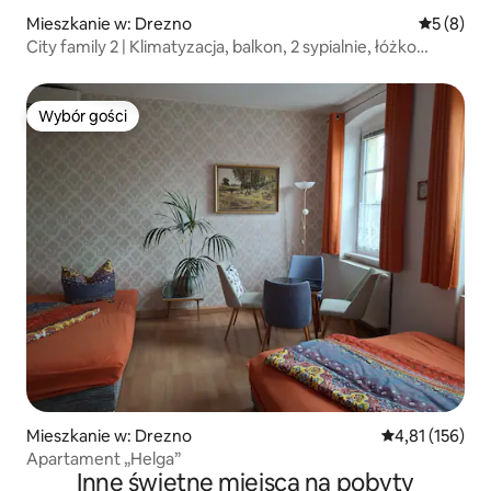
Mieszkanie w: Drezno
Średnia oc
5 (8)
City family 2 | Klimatyzacja, balkon, 2 sypialnie, łóżko
kontynentalne
Wybór gości
Wybór gości
Mieszkanie w: Drezno
Średnia ocena: 
4,81 (156)
Apartament „Helga”
Inne świetne miejsca na pobyty