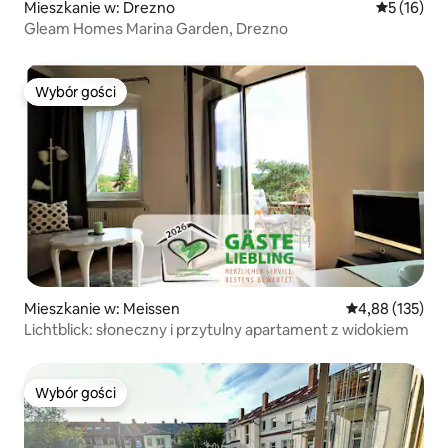
Mieszkanie w: Drezno
Średnia oce
5 (16)
Gleam Homes Marina Garden, Drezno
Wybór gości
Wybór gości
Mieszkanie w: Meissen
Średnia ocena: 
4,88 (135)
Lichtblick: słoneczny i przytulny apartament z widokiem
Wybór gości
Wybór gości