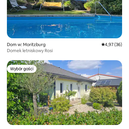
Dom w: Moritzburg
Średnia ocena:
4,97 (36)
Domek letniskowy Rosi
Wybór gości
Wybór gości