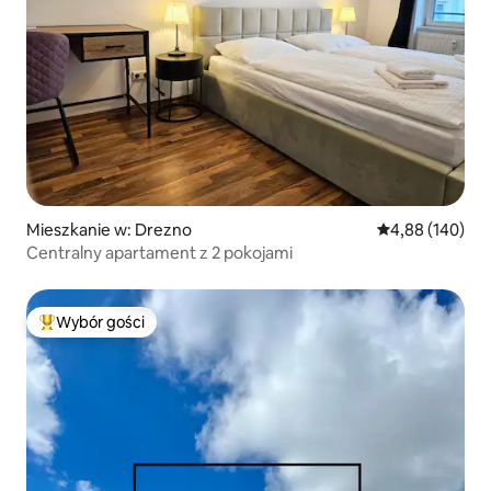
Mieszkanie w: Drezno
Średnia ocena: 
4,88 (140)
Centralny apartament z 2 pokojami
Wybór gości
Najpopularniejsze z kategorii Wybór gości