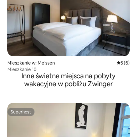
Mieszkanie w: Meissen
Średnia oc
5 (6)
Mieszkanie 10
Inne świetne miejsca na pobyty
wakacyjne w pobliżu Zwinger
Superhost
Superhost