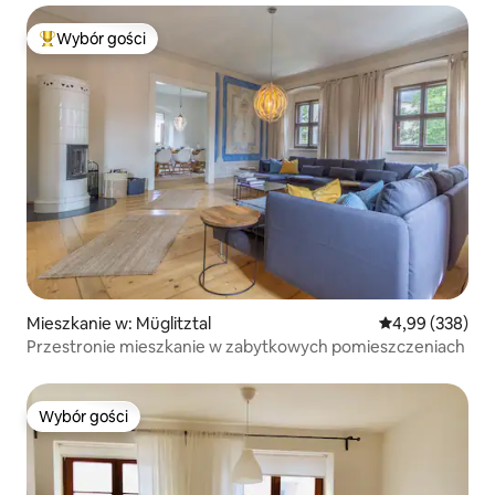
Wybór gości
Najpopularniejsze z kategorii Wybór gości
Mieszkanie w: Müglitztal
Średnia ocena: 
4,99 (338)
Przestronie mieszkanie w zabytkowych pomieszczeniach
Wybór gości
Wybór gości