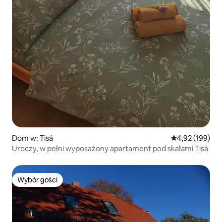
Dom w: Tisá
Średnia ocena: 
4,92 (199)
Uroczy, w pełni wyposażony apartament pod skałami Tisá
Wybór gości
Wybór gości