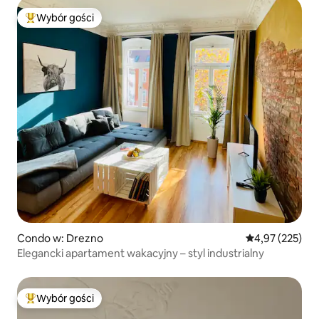
Wybór gości
Najpopularniejsze z kategorii Wybór gości
Condo w: Drezno
Średnia ocena: 
4,97 (225)
Elegancki apartament wakacyjny – styl industrialny
Wybór gości
Najpopularniejsze z kategorii Wybór gości