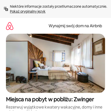
Przejdź
Niektóre informacje zostały przetłumaczone automatycznie. 
do
Pokaż oryginalny język
treści
Wynajmij swój dom na Airbnb
Miejsca na pobyt w pobliżu: Zwinger
Rezerwuj wyjątkowe kwatery wakacyjne, domy i inne