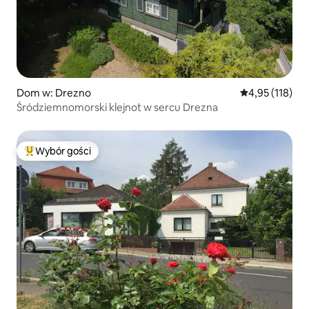
Dom w: Drezno
Średnia ocena: 
4,95 (118)
Śródziemnomorski klejnot w sercu Drezna
Wybór gości
Najpopularniejsze z kategorii Wybór gości