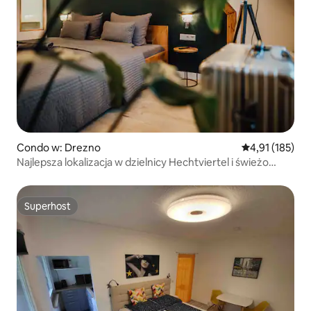
Condo w: Drezno
Średnia ocena: 
4,91 (185)
Najlepsza lokalizacja w dzielnicy Hechtviertel i świeżo
odnowione
Superhost
Superhost