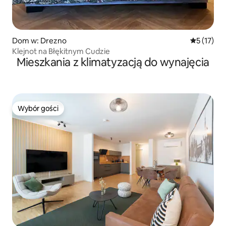
Dom w: Drezno
Średnia oce
5 (17)
Klejnot na Błękitnym Cudzie
Mieszkania z klimatyzacją do wynajęcia
Wybór gości
Wybór gości