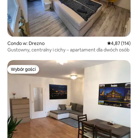
Condo w: Drezno
Średnia ocena: 
4,87 (114)
Gustowny, centralny i cichy – apartament dla dwóch osób
Wybór gości
Wybór gości