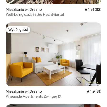
Mieszkanie w: Drezno
Średnia ocena:
4,91 (82)
Well-being oasis in the Hechtviertel
Wybór gości
Wybór gości
Mieszkanie w: Drezno
Średnia ocena
4,9 (31)
Pineapple Apartments Zwinger IX