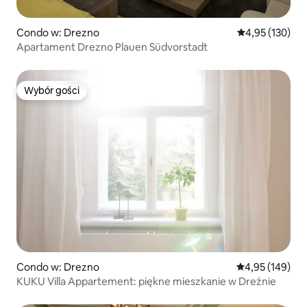
Condo w: Drezno
Średnia ocena: 
4,95 (130)
Apartament Drezno Plauen Südvorstadt
Wybór gości
Wybór gości
Condo w: Drezno
Średnia ocena: 
4,95 (149)
KUKU Villa Appartement: piękne mieszkanie w Dreźnie