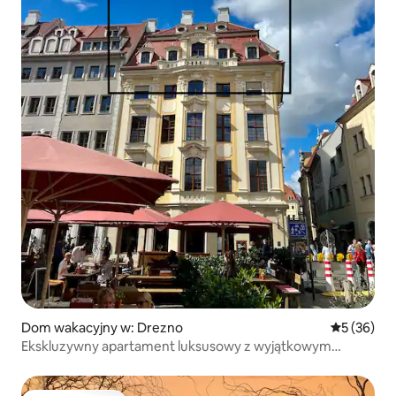
Dom wakacyjny w: Drezno
Średnia oce
5 (36)
Ekskluzywny apartament luksusowy z wyjątkowym
widokiem