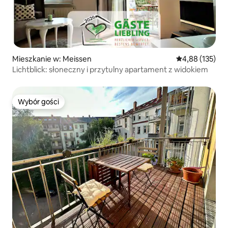
Mieszkanie w: Meissen
Średnia ocena: 
4,88 (135)
Lichtblick: słoneczny i przytulny apartament z widokiem
Wybór gości
Wybór gości