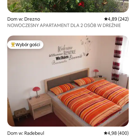
Dom w: Drezno
Średnia ocena: 
4,89 (242)
NOWOCZESNY APARTAMENT DLA 2 OSÓB W DREŹNIE
Wybór gości
Najpopularniejsze z kategorii Wybór gości
Dom w: Radebeul
Średnia ocena: 
4,98 (400)