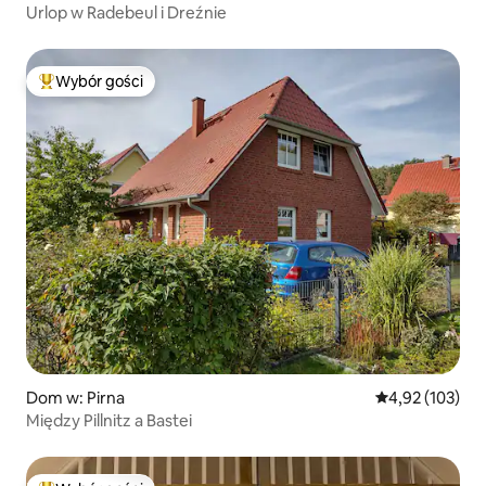
Urlop w Radebeul i Dreźnie
Wybór gości
Najpopularniejsze z kategorii Wybór gości
Dom w: Pirna
Średnia ocena: 
4,92 (103)
Między Pillnitz a Bastei