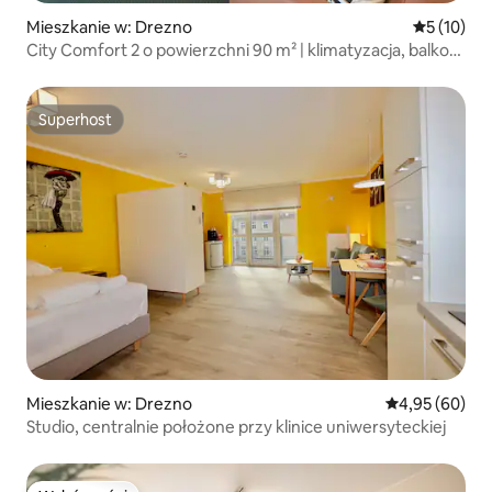
Mieszkanie w: Drezno
Średnia oce
5 (10)
City Comfort 2 o powierzchni 90 m² | klimatyzacja, balkon,
łóżko sprężynowe
Superhost
Superhost
Mieszkanie w: Drezno
Średnia ocena:
4,95 (60)
Studio, centralnie położone przy klinice uniwersyteckiej