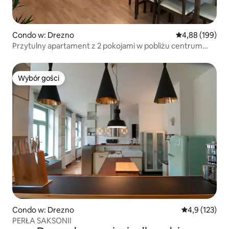
Condo w: Drezno
Średnia ocena: 
4,88 (199)
Przytulny apartament z 2 pokojami w pobliżu centrum
targowego, spokojny
Wybór gości
Wybór gości
Condo w: Drezno
Średnia ocena:
4,9 (123)
PERŁA SAKSONII