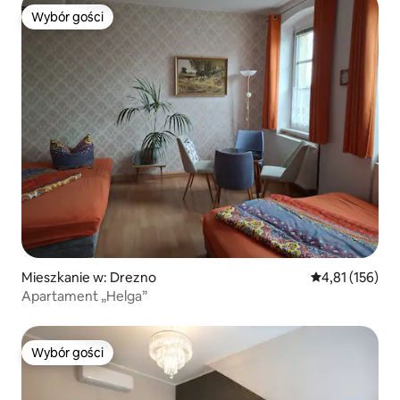
Wybór gości
Wybór gości
Mieszkanie w: Drezno
Średnia ocena: 
4,81 (156)
Apartament „Helga”
Wybór gości
Wybór gości