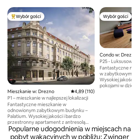
Wybór gości
Wybór gości
Najpopularniejsze z kategorii Wybór gości
Wybór gości
Condo w: Drezno
P25 - Luksusowe m
Palaisplatz
Fantastyczne mie
w zabytkowym bud
Wysokiej jakości 
pokojami w dzieln
Mieszkanie w: Drezno
Średnia ocena: 4,89 na 5, liczba 
4,89 (110)
się naprzeciwko P
odległości spacer
P1 – mieszkanie w najlepszej lokalizacji
ciągu dnia mogą 
Fantastyczne mieszkanie w
czy chcą odwiedzić
odnowionym zabytkowym budynku –
unikalnego archit
Palatium. Wysokiej jakości i bardzo
Miasta, czy tętnią
przestronny apartament z antresolą
modową Zewnętr
Popularne udogodnienia w miejscach na
znajduje się nad Łabą i naprzeciwko
Miasta. Ciesz się 
zabytkowego Starego Miasta, w
pobyt wakacyjnych w pobliżu: Zwinger
popołudniami na s