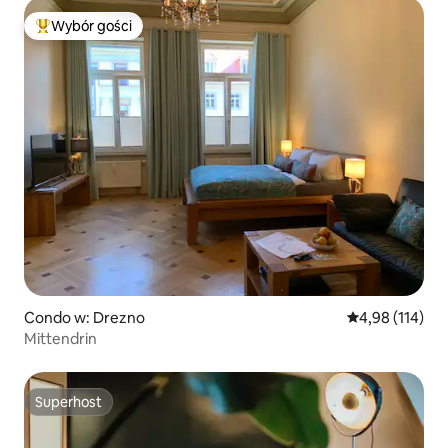
Wybór gości
Najpopularniejsze z kategorii Wybór gości
Condo w: Drezno
Średnia ocena: 
4,98 (114)
Mittendrin
Superhost
Superhost