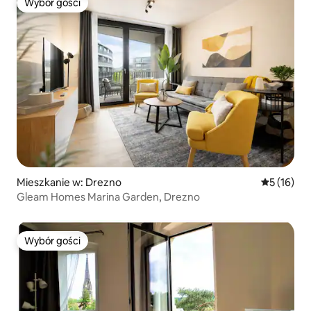
Wybór gości
Wybór gości
Mieszkanie w: Drezno
Średnia oce
5 (16)
Gleam Homes Marina Garden, Drezno
Wybór gości
Wybór gości