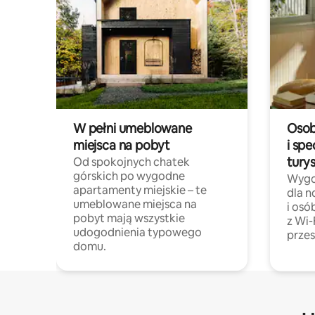
W pełni umeblowane
Osob
miejsca na pobyt
i spe
tury
Od spokojnych chatek
górskich po wygodne
Wygo
apartamenty miejskie – te
dla 
umeblowane miejsca na
i osó
pobyt mają wszystkie
z Wi-
udogodnienia typowego
przes
domu.