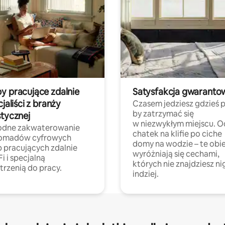
y pracujące zdalnie
Satysfakcja gwaranto
cjaliści z branży
Czasem jedziesz gdzieś p
by zatrzymać się
stycznej
w niezwykłym miejscu. O
dne zakwaterowanie
chatek na klifie po ciche
nomadów cyfrowych
domy na wodzie – te obi
b pracujących zdalnie
wyróżniają się cechami,
Fi i specjalną
których nie znajdziesz ni
trzenią do pracy.
indziej.