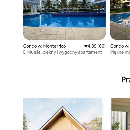
Condo w: Monterrico
Średnia ocena: 4,89 na 5
4,89 (66)
Condo w:
El Muelle, piękny i wygodny apartament
Piękne mi
Monterri
Pr