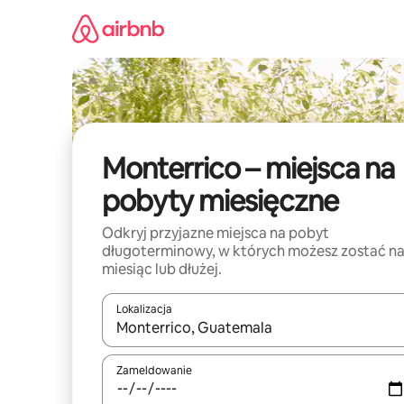
Przejdź
do
treści
Monterrico – miejsca na
pobyty miesięczne
Odkryj przyjazne miejsca na pobyt
długoterminowy, w których możesz zostać n
miesiąc lub dłużej.
Lokalizacja
Gdy wyniki będą dostępne, możesz poruszać się p
Zameldowanie