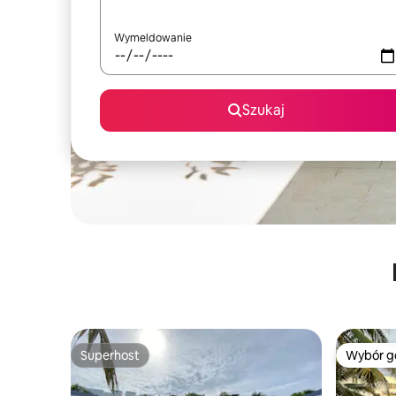
Wymeldowanie
Szukaj
Superhost
Wybór g
Superhost
Wybór g