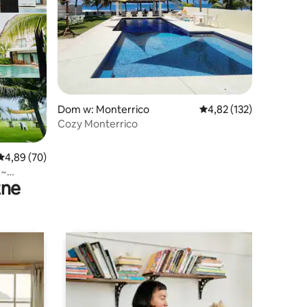
Dom w: Monterrico
Średnia ocena: 4,82 na 5
4,82 (132)
Cozy Monterrico
Średnia ocena: 4,89 na 5, liczba recenzji: 70
4,89 (70)
 ~
zne