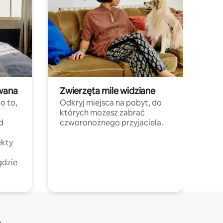
wana
Zwierzęta mile widziane
o to,
Odkryj miejsca na pobyt, do
których możesz zabrać
d
czworonożnego przyjaciela.
ekty
gdzie