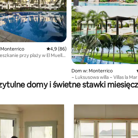
, liczba recenzji: 66
 Monterrico
Średnia ocena: 4,9 na 5, liczba recenzji: 86
4,9 (86)
eszkanie przy plaży w El Muelle
co
Dom w: Monterrico
~ Luksusowa willa ~ Villas la Mar
zytulne domy i świetne stawki miesięc
Monterrico ~