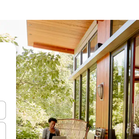
a
o nich za pomocą klawiszy strzałek w górę i w dół lub przeglądać j