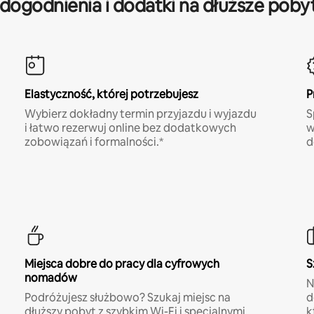
dogodnienia i dodatki na dłuższe poby
Elastyczność, której potrzebujesz
P
Wybierz dokładny termin przyjazdu i wyjazdu
S
i łatwo rezerwuj online bez dodatkowych
w
zobowiązań i formalności.*
d
Miejsca dobre do pracy dla cyfrowych
S
nomadów
N
Podróżujesz służbowo? Szukaj miejsc na
d
dłuższy pobyt z szybkim Wi-Fi i specjalnymi
k