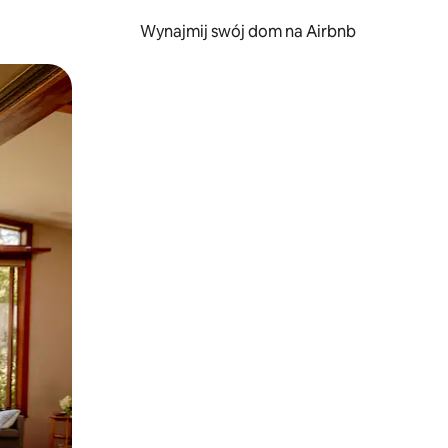
Wynajmij swój dom na Airbnb
e za pomocą gestów dotykowych lub przesuwania.