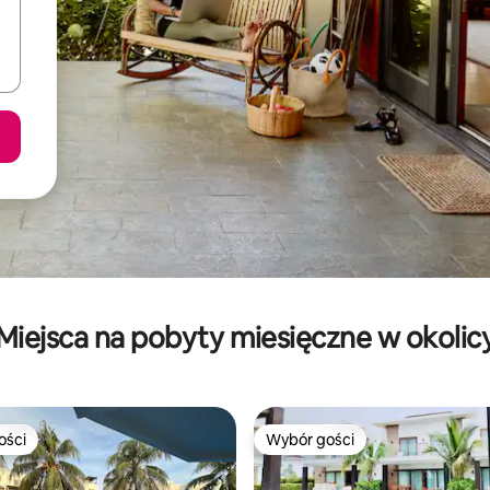
Miejsca na pobyty miesięczne w okolic
ości
Wybór gości
ości
Wybór gości