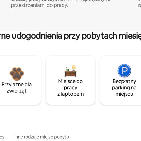
przestrzeniami do pracy.
z
rne udogodnienia przy pobytach miesi
Miejsce do
Bezpłatny
Przyjazne dla
pracy
parking na
zwierząt
z laptopem
miejscu
icy
Inne rodzaje miejsc pobytu