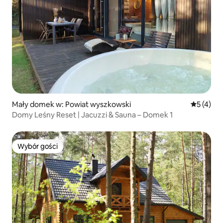
Mały domek w: Powiat wyszkowski
Średnia oc
5 (4)
Domy Leśny Reset | Jacuzzi & Sauna – Domek 1
Wybór gości
Wybór gości