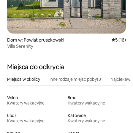
Dom w: Powiat pruszkowski
Średnia oce
5 (16)
Villa Serenity
Miejsca do odkrycia
Miejsca w okolicy
Inne rodzaje miejsc pobytu
Najciekawsz
Wilno
Brno
Kwatery wakacyjne
Kwatery wakacyjne
Łódź
Katowice
Kwatery wakacyjne
Kwatery wakacyjne