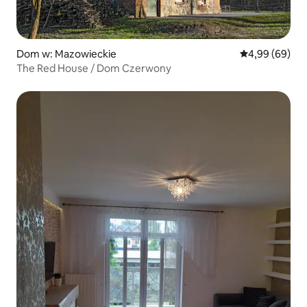
Dom w: Mazowieckie
Średnia ocena:
4,99 (69)
The Red House / Dom Czerwony