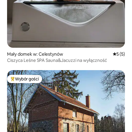
Mały domek w: Celestynów
Średnia oc
5 (5)
Ciszyca Leśne SPA Sauna&Jacuzzi na wyłączność
Wybór gości
Najpopularniejsze z kategorii Wybór gości