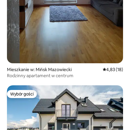
Mieszkanie w: Mińsk Mazowiecki
Średnia ocena:
4,83 (18)
Rodzinny apartament w centrum
Wybór gości
Wybór gości