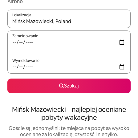
Airbnb
Lokalizacja
Gdy wyniki będą dostępne, możesz poruszać się po nich za pom
Zameldowanie
Wymeldowanie
Szukaj
Mińsk Mazowiecki – najlepiej oceniane
pobyty wakacyjne
Goście są jednomyślni: te miejsca na pobyt są wysoko
oceniane za lokalizację, czystość i nie tylko.