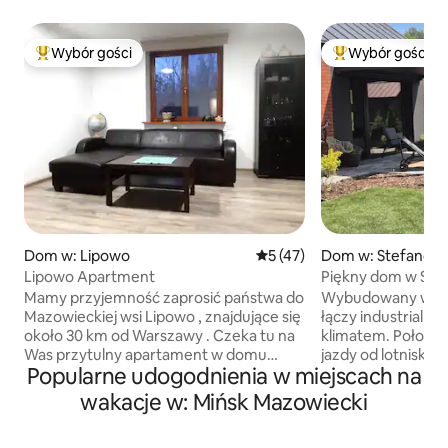
Wybór gości
Wybór gości
Najpopularniejsze z kategorii Wybór gości
Najpopularniejsze
Dom w: Lipowo
Średnia ocena: 5 na 5, liczba
5 (47)
Dom w: Stefanów
Lipowo Apartment
Piękny dom w St
Mamy przyjemność zaprosić państwa do
Wybudowany w 20
Mazowieckiej wsi Lipowo , znajdujące się
łączy industrialny 
około 30 km od Warszawy . Czeka tu na
klimatem. Położon
Was przytulny apartament w domu
jazdy od lotniska 
Popularne udogodnienia w miejscach na
jednorodzinnym, w skład którego
miejsce dla podró
wchodzi : sypialnia , salon, łazienka ,
spokoju, a jednoc
wakacje w: Mińsk Mazowiecki
przedpokój , wyposażona kuchnia i taras
dostęp do miasta.
. Apartament pomieści cztery osoby . W
naturalnego świat