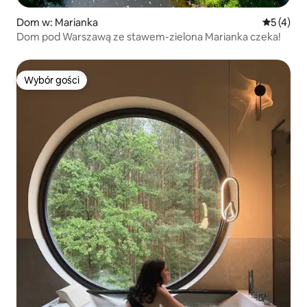
Dom w: Marianka
Średnia oc
5 (4)
Dom pod Warszawą ze stawem-zielona Marianka czeka!
Wybór gości
Wybór gości