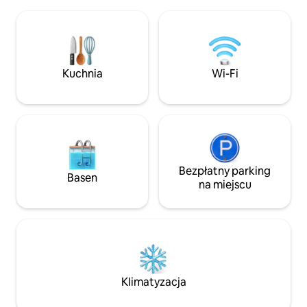
okolicy ciekawe miejsca : - zabytkowy
myślą o relaksie.
drewniany kościół ( znany z serialu ojciec
osoby. To nasz pr
Mateusz ) - kładka na rzece w Kopkach -
miejsce na imprezy
spływy kajakowe na rzece Świder -
mamy nadzieję, że
Zrzutowisko Pierzyna - ścieżki
spodoba. Mieszkam
rowerowe
pomożemy w razie
Kuchnia
Wi-Fi
Bezpłatny parking
Basen
na miejscu
Klimatyzacja