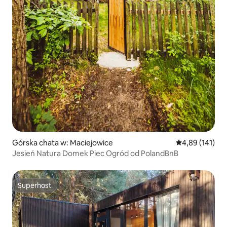
Górska chata w: Maciejowice
Średnia ocena: 
4,89 (141)
Jesień Natura Domek Piec Ogród od PolandBnB
Superhost
Superhost