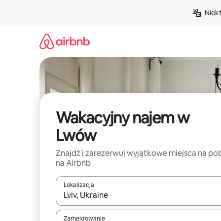
Przejdź
Niek
do
treści
Wakacyjny najem w
Lwów
Znajdź i zarezerwuj wyjątkowe miejsca na po
na Airbnb
Lokalizacja
Gdy wyniki będą dostępne, możesz poruszać się p
Zameldowanie