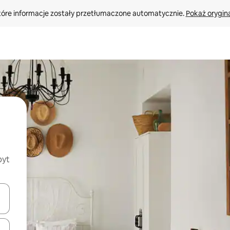
tóre informacje zostały przetłumaczone automatycznie. 
Pokaż orygina
byt
o nich za pomocą klawiszy strzałek w górę i w dół lub przeglądać j