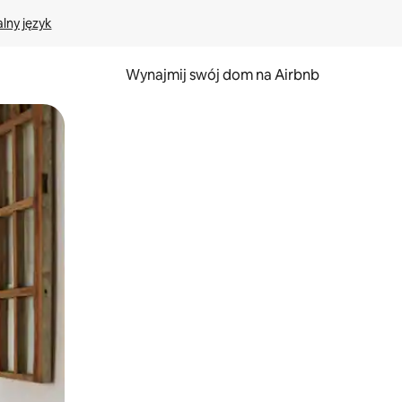
lny język
Wynajmij swój dom na Airbnb
e za pomocą gestów dotykowych lub przesuwania.