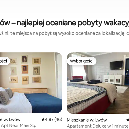
ów – najlepiej oceniane pobyty wakacy
lni: te miejsca na pobyt są wysoko oceniane za lokalizację, cz
ości
Wybór gości
ości
Wybór gości
 liczba recenzji: 230
ie w: Lwów
Średnia ocena: 4,87 na 5, liczba recenzji: 46
4,87 (46)
Mieszkanie w: Lwów
Ś
 Apt Near Main Sq.
Apartament Deluxe w 1 minutę