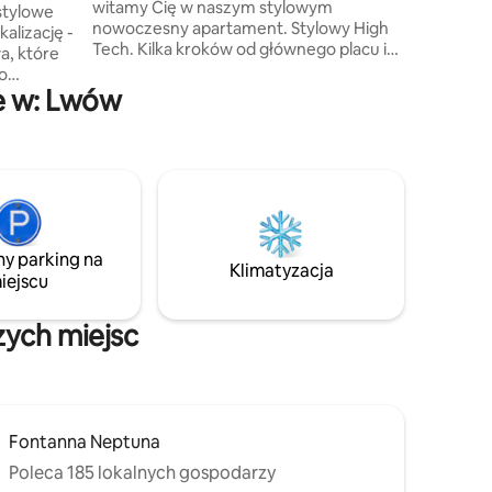
witamy Cię w naszym stylowym
i orygina
stylowe
nowoczesny apartament. Stylowy High
wyjątkowe
alizację -
Tech. Kilka kroków od głównego placu i
, które
Opery. Idealne dla pary, która szuka
go
romantycznych chwil! Ogromna jasna
e w: Lwów
łazienka z oknem. Sauna, prysznic
asto.
tropikalny i wanna pod oknem są idealne
wiarni,
na relaksującą romantyczną chwilę.
ami.
Kolorowe światło zapewnia ciepłą i
ątkowej
przytulną atmosferę w głównym pokoju
odróżni z
Restauracja, bar, kawiarnia znajdują się
yntach z
mniej niż 1 minutę pieszo!
nących
ny parking na
itaj!
Klimatyzacja
iejscu
zych miejsc
Fontanna Neptuna
Poleca 185 lokalnych gospodarzy