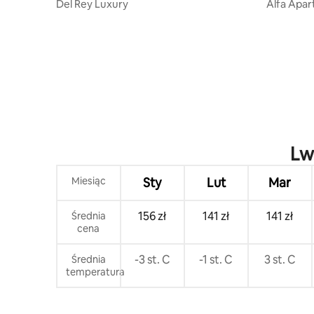
Del Rey Luxury
Alfa Apar
Lw
Miesiąc
Sty
Lut
Mar
156 zł
141 zł
141 zł
Średnia
cena
-3 st. C
-1 st. C
3 st. C
Średnia
temperatura