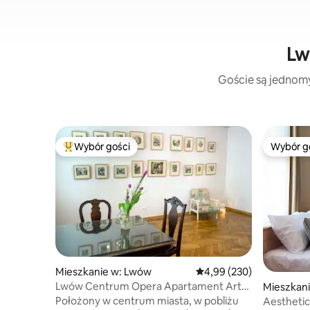
Lw
Goście są jednomyś
Wybór gości
Wybór g
Najpopularniejsze z kategorii Wybór gości
Wybór g
Mieszkanie w: Lwów
Średnia ocena: 4,99 na 5,
4,99 (230)
Lwów Centrum Opera Apartament Art
Mieszkan
Space dla 1-3 75m2
Położony w centrum miasta, w pobliżu
Aesthetic