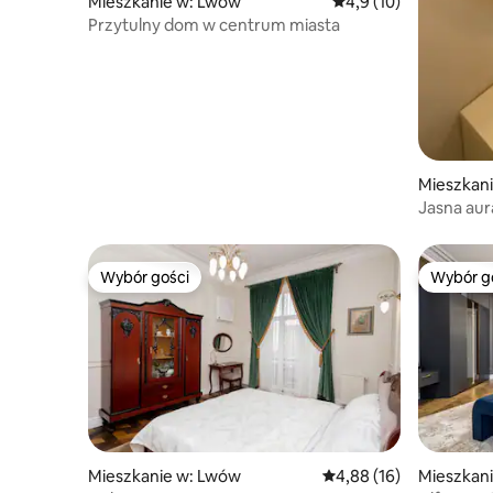
Mieszkanie w: Lwów
Średnia ocena: 4,9 na 
4,9 (10)
Przytulny dom w centrum miasta
Mieszkan
Jasna aur
Wybór gości
Wybór g
Wybór gości
Wybór g
Mieszkanie w: Lwów
Średnia ocena: 4,88 na 
4,88 (16)
Mieszkan