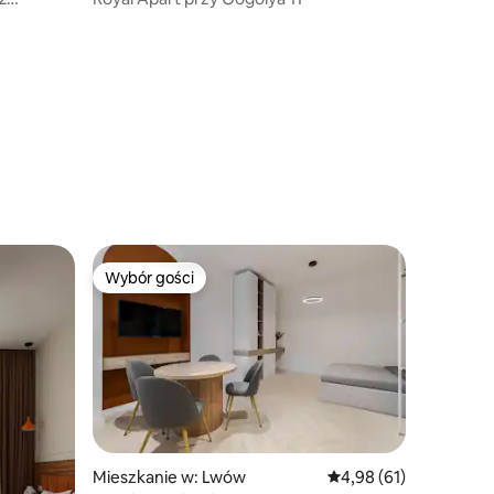
Wybór gości
Wybór gości
Wybór gości
Mieszkanie w: Lwów
Średnia ocena: 4,98 na 
4,98 (61)