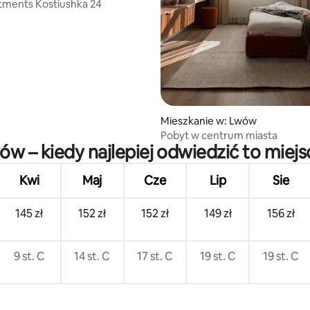
tments Kostiushka 24
Mieszkanie w: Lwów
Pobyt w centrum miasta
ów – kiedy najlepiej odwiedzić to miejs
Kwi
Maj
Cze
Lip
Sie
145 zł
152 zł
152 zł
149 zł
156 zł
9 st. C
14 st. C
17 st. C
19 st. C
19 st. C