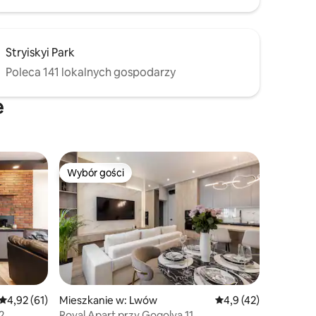
Stryiskyi Park
Poleca 141 lokalnych gospodarzy
e
Wybór gości
Wybór gości
Średnia ocena: 4,92 na 5, liczba recenzji: 61
4,92 (61)
Mieszkanie w: Lwów
Średnia ocena: 4,9 na 
4,9 (42)
2
Royal Apart przy Gogolya 11