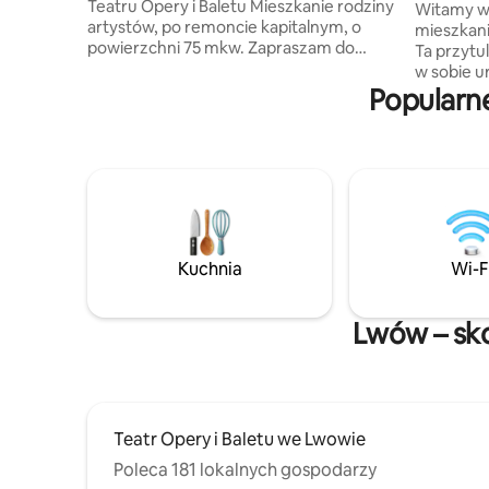
Teatru Opery i Baletu Mieszkanie rodziny
Witamy w
artystów, po remoncie kapitalnym, o
mieszkani
powierzchni 75 mkw. Zapraszam do
Ta przytu
spędzenia czasu w niezwykłej twórczej
w sobie 
atmosferze. W mieszkaniu znajdziesz
Popularn
z nowocz
przedmioty gospodarstwa domowego o
sufity, d
wyjątkowej historii, które zostały
detale tw
wybrane z miłością do sztuki przez
Apartame
lwowskich artystów 2 pokoleń. Kolekcja
pełni wyp
przedmiotów w mieszkaniu jest
niezbędn
nieodłączną częścią historii Lwowa.
w samym s
Światło i otwarta przestrzeń,
odkrywani
nowoczesna kuchnia, armatura
i sklepów.
Kuchnia
Wi-F
łazienkowa dodadzą komfortu
pobytem 
wypoczynku!
domu!
Lwów – sko
Teatr Opery i Baletu we Lwowie
Poleca 181 lokalnych gospodarzy