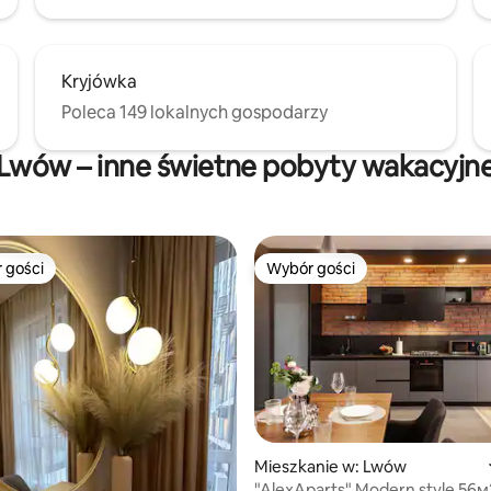
Kryjówka
Poleca 149 lokalnych gospodarzy
Lwów – inne świetne pobyty wakacyjn
 gości
Wybór gości
arniejsze z kategorii Wybór gości
Wybór gości
Mieszkanie w: Lwów
"AlexAparts" Modern style 56м