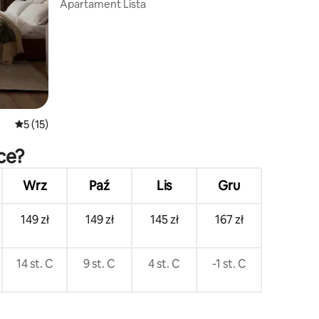
Apartament Lista
Średnia ocena: 5 na 5, liczba recenzji: 15
5 (15)
ce?
Wrz
Paź
Lis
Gru
149 zł
149 zł
145 zł
167 zł
14 st. C
9 st. C
4 st. C
-1 st. C